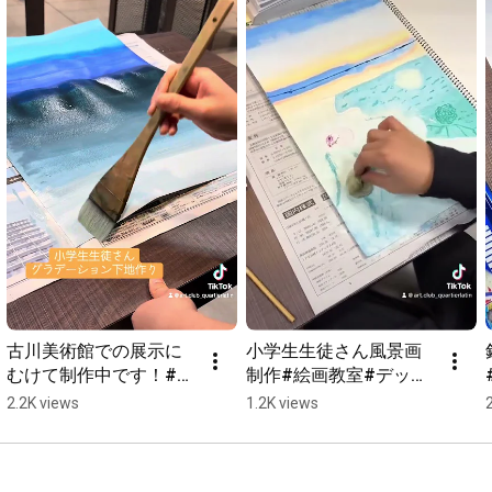
風間桜先生

大岩弓未永先生

北村典子先生

大村有香先生

（出演順・順不同）

会期

2023.04.08（土）〜 2023.04.16（日）

開催時間

午前10時～午後6時 ＊入館は閉館30分前まで ＊会期中無休

会場

松坂屋美術館　松坂屋名古屋店南館7階

入場料

一般：700円（500円）、高・大生：500円（300円） ＊中学生
以下無料、（　）内は前売り・優待料金

古川美術館での展示に
小学生生徒さん風景画
主催

むけて制作中です！#絵
制作#絵画教室#デッサ
松坂屋美術館、中日新聞社、東海テレビ放送、日本美術院

画教室#デッサン#日本
ン#日本画#洋画#油絵#
2.2K views
1.2K views
==================================================
画#洋画#油絵#習い事#
習い事#初心者さん大歓
==========   

初心者さん大歓迎#愛知
迎#愛知県立芸術大学#
名古屋市池下の絵画教室 アート倶楽部カルチェ・ラタン   

県立芸術大学#池下#名
池下#名古屋
（デッサン、水彩画、洋画、日本画、ボタニカルアート（植物