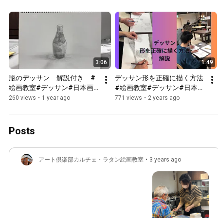
#art#artwork
3:06
1:49
瓶のデッサン　解説付き　#
デッサン形を正確に描く方法
絵画教室#デッサン#日本画#
#絵画教室#デッサン#日本画
洋画#油絵#習い事#初心者さ
#洋画#油絵#習い事#初心者
260 views
•
1 year ago
771 views
•
2 years ago
ん大歓迎#愛知県立芸術大学
さん大歓迎#愛知県立芸術大
#池下#名古屋#art#artwork
学#池下#名古屋
#art#artwork
Posts
アート倶楽部カルチェ・ラタン絵画教室
•
3 years ago