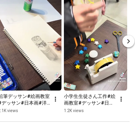
鉛筆デッサン#絵画教室
小学生生徒さん工作#絵
#デッサン#日本画#洋
画教室#デッサン#日本
画#油絵#習い事#初心
画#洋画#油絵#習い事#
2.1K views
1.2K views
者さん大歓迎#愛知県立
初心者さん大歓迎#愛知
芸術大学#池下#名古屋
県立芸術大学#池下#名
#art#artwork
古屋#art#artwork