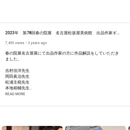
2023年　第78回春の院展　名古屋松坂屋美術館　出品作家ギャラリートーク・作品解説
7,495 views
3 years ago
春の院展名古屋展にて出品作家の方に作品解説をしていただき
ました。

吉村佳洋先生

岡田眞治先生

松浦主税先生

本地裕輔先生

山口貴士先生

READ MORE
阪野智啓先生

森下麻子先生

玉井伸弥先生

山下孝治先生

鈴木博稀先生

岡村苑子先生
