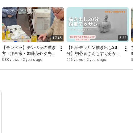
古屋#art#artwork
#art#artwork
画）   

名古屋市千種区池下町2-28, 052-751-8033   

絵画教室（洋画・日本画・水彩画・デッサン）、ギャラリーを
備えた芸術複合施設   

==================================================
==========
17:45
5:33
【テンペラ】テンペラの描き
【鉛筆デッサン描き出し30
方・洋画家・加藤茂外次先生
分】初心者さんもすぐ分かる
による解説
描き方の紹介！
3.8K views
•
2 years ago
956 views
•
2 years ago