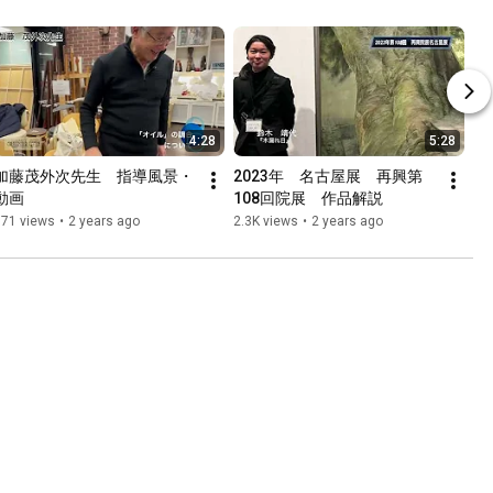
4:28
5:28
加藤茂外次先生　指導風景・
2023年　名古屋展　再興第
動画
108回院展　作品解説
571 views
•
2 years ago
2.3K views
•
2 years ago