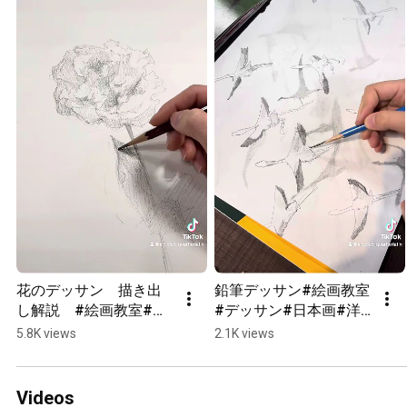
花のデッサン　描き出
鉛筆デッサン#絵画教室
し解説　#絵画教室#デ
#デッサン#日本画#洋
ッサン#日本画#洋画#
画#油絵#習い事#初心
5.8K views
2.1K views
油絵#習い事#初心者さ
者さん大歓迎#愛知県立
ん大歓迎#愛知県立芸術
芸術大学#池下#名古屋
大学#池下#名古屋
#art#artwork
Videos