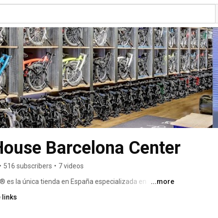
House Barcelona Center
•
516 subscribers
•
7 videos
® es la única tienda en España especializada en 
...more
la mejor selección de bicicletas plegables y plegables 
 links