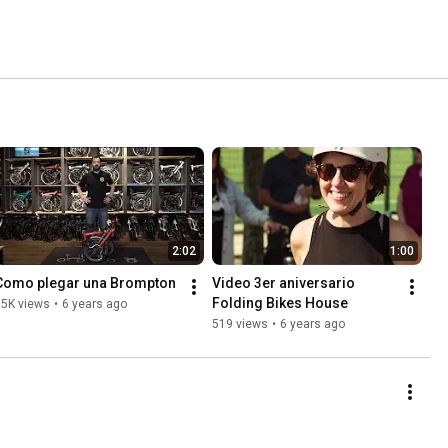
2:02
1:00
Como plegar una Brompton
Video 3er aniversario 
Folding Bikes House
15K views
•
6 years ago
519 views
•
6 years ago