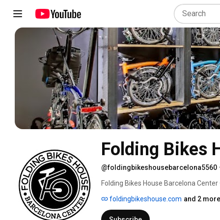
Folding Bikes 
@foldingbikeshousebarcelona5560
Folding Bikes House Barcelona Center 
bicicletas plegables. Aquí encontrarás 
foldingbikeshouse.com
and 2 more
Eléctricas todas Made in Europa. 
Subscribe