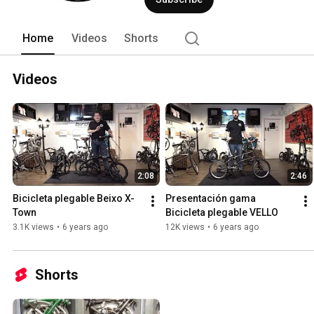
Home
Videos
Shorts
Videos
2:08
2:46
Bicicleta plegable Beixo X-
Presentación gama 
Town
Bicicleta plegable VELLO
3.1K views
•
6 years ago
12K views
•
6 years ago
Shorts