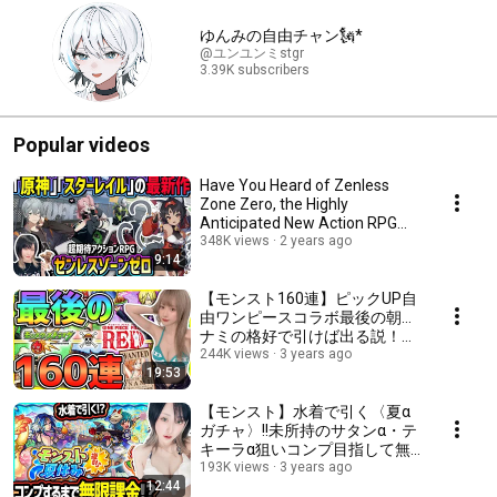
ゆんみの自由チャン🗽*
@ユンユンミstgr
3.39K subscribers
Popular videos
Have You Heard of Zenless
Zone Zero, the Highly
Anticipated New Action RPG
from the Creators of G...
348K views
2 years ago
9:14
【モンスト160連】ピックUP自
由ワンピースコラボ最後の朝…
ナミの格好で引けば出る説！？
オーブ全力投球いけッ！！【ゆ
244K views
3 years ago
19:53
んみ】
【モンスト】水着で引く〈夏α
ガチャ〉!!未所持のサタンα・テ
キーラα狙いコンプ目指して無
限課金...?【ゆんみ】
193K views
3 years ago
12:44