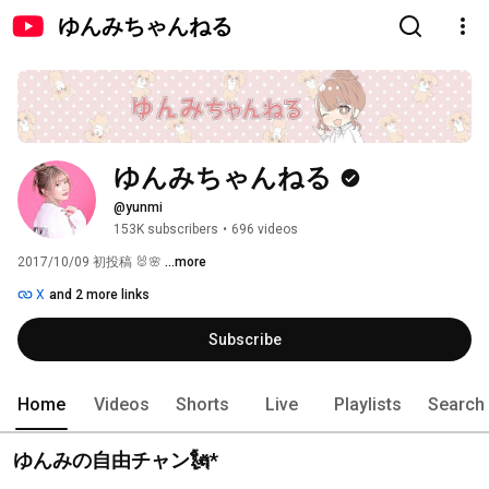
ゆんみちゃんねる
ゆんみちゃんねる
@yunmi
153K subscribers
•
696 videos
2017/10/09 初投稿 🐰🌸 
...more
X
and 2 more links
Subscribe
Home
Videos
Shorts
Live
Playlists
Search
ゆんみの自由チャン🗽*