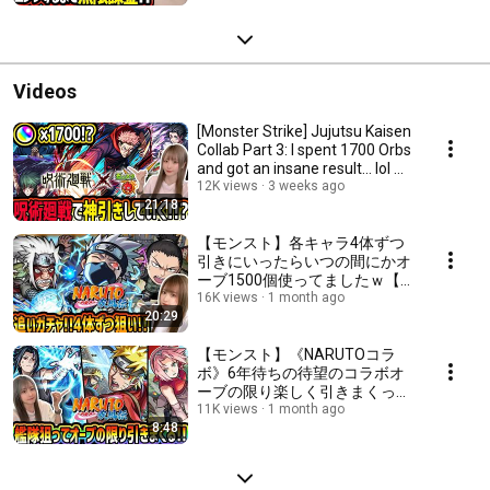
Videos
[Monster Strike] Jujutsu Kaisen
Collab Part 3: I spent 1700 Orbs
and got an insane result... lol ...
12K views
3 weeks ago
21:18
【モンスト】各キャラ4体ずつ
引きにいったらいつの間にかオ
ーブ1500個使ってましたｗ【ゆ
んみ】
16K views
1 month ago
20:29
【モンスト】《NARUTOコラ
ボ》6年待ちの待望のコラボオ
ーブの限り楽しく引きまくった
結果!!!【ゆんみ】
11K views
1 month ago
8:48