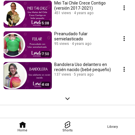
Mei Tai Chile Crece Contigo
(versión 2017-2021)
451 views
4 years ago
5:08
Preanudado fular
semielasticado
95 views
4 years ago
7:50
Bandolera Uso delantero en
recién nacido (bebé pequeño)
137 views
5 years ago
4:48
Library
Home
Shorts