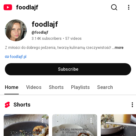
foodlajf
foodlajf
@foodlajf
3.14K subscribers
•
57 videos
Z miłości do dobrego jedzenia, tworzę kulinarną rzeczywistość! 
...more
foodlajf.pl
Subscribe
Home
Videos
Shorts
Playlists
Search
Shorts