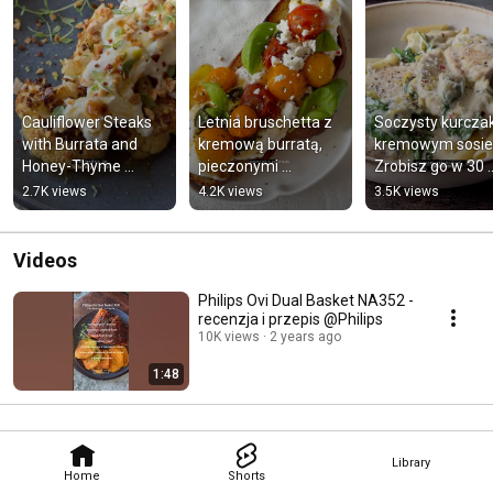
Cauliflower Steaks 
Letnia bruschetta z 
Soczysty kurczak
with Burrata and 
kremową burratą, 
kremowym sosie!
Honey-Thyme 
pieczonymi 
Zrobisz go w 30 
Brown Butter 😍 
pomidorkami i fetą 
minut! #recipe
2.7K views
4.2K views
3.5K views
#recipe #cauliflower
#bruschetta #recipe
Videos
Philips Ovi Dual Basket NA352 -
recenzja i przepis @Philips
10K views
2 years ago
1:48
Library
Home
Shorts