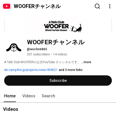
WOOFERチャンネル
WOOFERチャンネル
@woofer6865
337 subscribers
•
14 videos
A Talk Club WOOFERの公式YouTube チャンネルです。 
...more
camp-fire.jp/projects/view/494021
and 3 more links
Subscribe
Home
Videos
Search
Videos