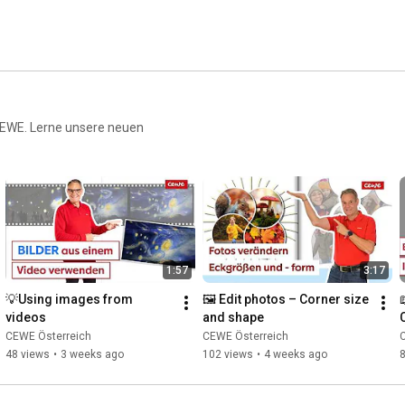
en. 
n CEWE. Lerne unsere neuen
1:57
3:17
💡Using images from 
🖼️ Edit photos – Corner size 
videos
and shape
CEWE Österreich
CEWE Österreich
48 views
•
3 weeks ago
102 views
•
4 weeks ago