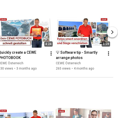
4:24
3:59
Quickly create a CEWE 
💡 Software tip - Smartly 
PHOTOBOOK
arrange photos
CEWE Österreich
CEWE Österreich
130 views
•
3 months ago
265 views
•
4 months ago