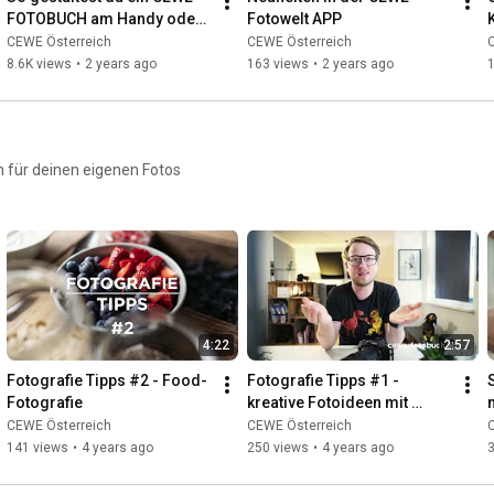
FOTOBUCH am Handy oder 
Fotowelt APP
Tablet
CEWE Österreich
CEWE Österreich
8.6K views
•
2 years ago
163 views
•
2 years ago
h für deinen eigenen Fotos
4:22
2:57
Fotografie Tipps #2 - Food-
Fotografie Tipps #1 - 
Fotografie
kreative Fotoideen mit 
Haushaltsgegenständen
CEWE Österreich
CEWE Österreich
141 views
•
4 years ago
250 views
•
4 years ago
3