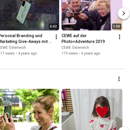
6:42
1:00
Personal Branding und 
CEWE auf der 
Marketing Give-Aways mit 
Photo+Adventure 2019
CEWE Fotoprodukten
CEWE Österreich
CEWE Österreich
217 views
•
4 years ago
173 views
•
6 years ago