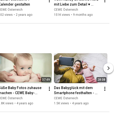
Kalender gestalten
mit Liebe zum Detail ♥️ 
gestaltet mit der CEWE 
CEWE Österreich
CEWE Österreich
Fotowelt App
102 views
•
2 years ago
151K views
•
9 months ago
37:49
28:08
Süße Baby Fotos zuhause 
Das Babyglück mit dem 
machen - CEWE Baby-
Smartphone festhalten - 
Fotografie Webinar
CEWE Baby-Fotografie 
CEWE Österreich
CEWE Österreich
Webinar
.8K views
•
4 years ago
1.5K views
•
4 years ago