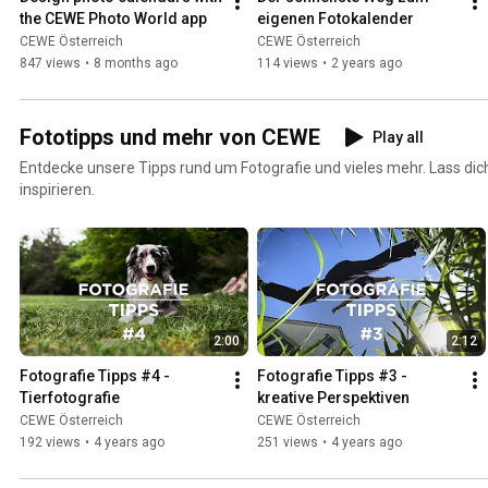
the CEWE Photo World app
eigenen Fotokalender
CEWE Österreich
CEWE Österreich
847 views
•
8 months ago
114 views
•
2 years ago
Fototipps und mehr von CEWE
Play all
Entdecke unsere Tipps rund um Fotografie und vieles mehr. Lass dic
inspirieren.
2:00
2:12
Fotografie Tipps #4 - 
Fotografie Tipps #3 - 
Tierfotografie
kreative Perspektiven
CEWE Österreich
CEWE Österreich
192 views
•
4 years ago
251 views
•
4 years ago