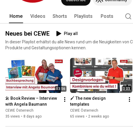
vor und berichten aus dem Unternehm
Home
Videos
Shorts
Playlists
Posts
Neues bei CEWE
Play all
In dieser Playlist erhältst du alle News rund um die Neuigkeiten vo
Produkte und Gestaltungsoptionen kennen.
13:56
3:03
🎤 Book Review – Interview 
🖌️ The new design 
with Angela Baumann
templates
CEWE Österreich
CEWE Österreich
35 views
•
8 days ago
65 views
•
2 weeks ago