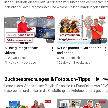
In den Tutorials dieser Playlist erklären wir Funktionen der Gestal
den Aufbau des Programmes und welche Grundeinstellungen sinnvoll 
Basiswissen zur CEWE FOTOBUCH Gestaltung.
1:57
3:17
💡Using images from 
🖼️ Edit photos – Corner size 
videos
and shape
CEWE Österreich
CEWE Österreich
48 views
•
3 weeks ago
102 views
•
4 weeks ago
Buchbesprechungen & Fotobuch-Tipps
Play
Lerne in den Videos dieser Playlist Beispiele für Fotobücher von CE
besprechen und erklären die Gestaltung der Fotobücher und geben pr
Gestaltung deines CEWE FOTOBUCHs.