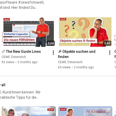
tungssoftware #cewefotowelt,
sind. Hier findest Du
3:04
2:40
📏 The New Guide Lines
🔎 Objekte suchen und 
finden
CEWE Österreich
92 views
•
2 months ago
CEWE Österreich
63 views
•
2 months ago
 all
WE-Kund:Innen kennen. Wir
aktische Tipps für die