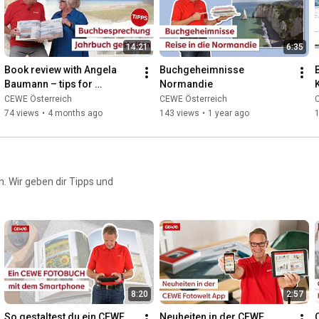
14:21
6:35
Book review with Angela 
Buchgeheimnisse 
Baumann – tips for 
Normandie
yearbook design
CEWE Österreich
CEWE Österreich
74 views
•
4 months ago
143 views
•
1 year ago
n. Wir geben dir Tipps und
8:20
2:57
So gestaltest du ein CEWE 
Neuheiten in der CEWE 