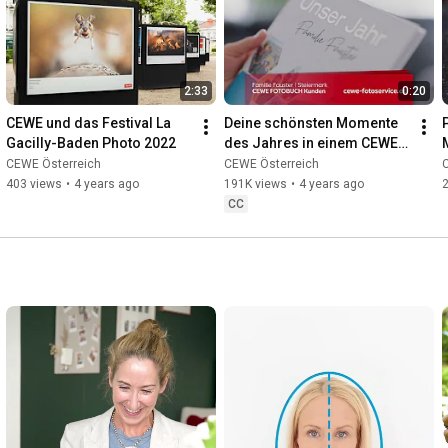
2:33
0:20
CEWE und das Festival La 
Deine schönsten Momente 
Gacilly-Baden Photo 2022
des Jahres in einem CEWE 
FOTOBUCH
CEWE Österreich
CEWE Österreich
403 views
•
4 years ago
191K views
•
4 years ago
CC