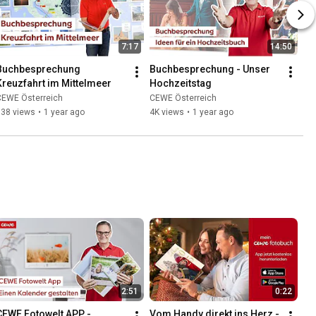
7:17
14:50
Buchbesprechung 
Buchbesprechung - Unser 
Kreuzfahrt im Mittelmeer
Hochzeitstag
CEWE Österreich
CEWE Österreich
138 views
•
1 year ago
4K views
•
1 year ago
2:51
0:22
CEWE Fotowelt APP - 
Vom Handy direkt ins Herz - 