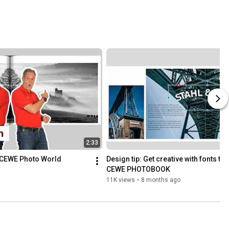
2:33
 CEWE Photo World 
Design tip: Get creative with fonts to 
CEWE PHOTOBOOK
11K views
•
8 months ago