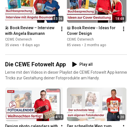
13:56
18:48
🎤 Book Review – Interview 
📖 Book Review - Ideas for 
with Angela Baumann
Cover Design
CEWE Österreich
CEWE Österreich
35 views
•
8 days ago
85 views
•
2 months ago
Die CEWE Fotowelt App
Play all
Lerne mit den Videos in dieser Playlist die CEWE Fotowelt App kenne
Tricks zur Gestaltung deiner Fotoprodukte am Handy.
4:15
5:20
Design photo calendars with 
Der schnellste Weg zum 