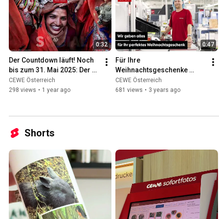
0:32
0:47
Der Countdown läuft! Noch 
Für Ihre 
bis zum 31. Mai 2025: Der 
Weihnachtsgeschenke 
CEWE Photo Award 2025 
krempeln wir die Ärmel 
CEWE Österreich
CEWE Österreich
geht in die heiße Phase!
hoch
298 views
•
1 year ago
681 views
•
3 years ago
Shorts