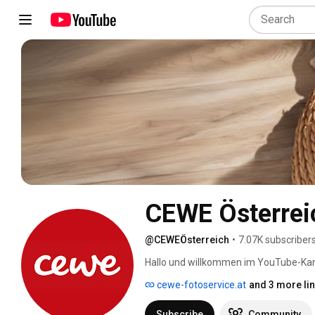
CEWE Österrei
@CEWEÖsterreich
•
7.07K subscriber
Hallo und willkommen im YouTube-Kanal
CEWE Fotoprodukten. Lerne Tipps und
cewe-fotoservice.at
and 3 more li
Fotokalendern und vielen anderen Fot
Tipps zur Gestaltung, erklären Funktio
Subscribe
Community