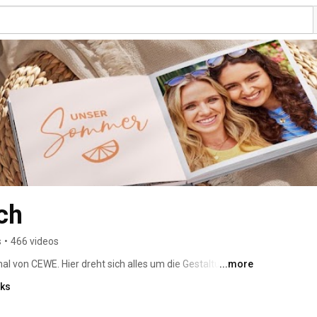
ch
s
•
466 videos
 von CEWE. Hier dreht sich alles um die Gestaltung von 
...more
 Tricks zu Gestaltung des CEWE FOTOBUCHs, 
nks
oprodukten von CEWE kennen. Wir geben praktische 
nen der Gestaltungssoftware, stellen dir neue Produkte 