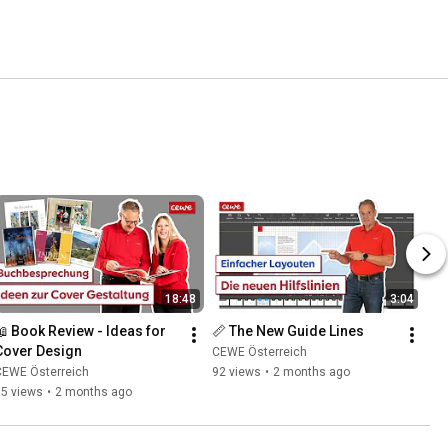
18:48
3:04
📖 Book Review - Ideas for 
📏 The New Guide Lines
Cover Design
CEWE Österreich
CEWE Österreich
92 views
•
2 months ago
85 views
•
2 months ago