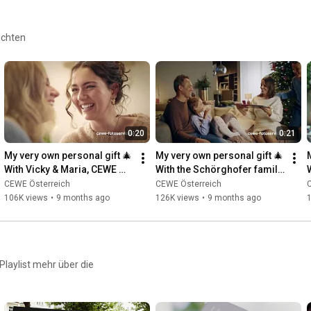
ichten
0:20
0:21
My very own personal gift 🎄 
My very own personal gift 🎄 
With Vicky & Maria, CEWE 
With the Schörghofer family, 
customers
CEWE customers
CEWE Österreich
CEWE Österreich
106K views
•
9 months ago
126K views
•
9 months ago
laylist mehr über die