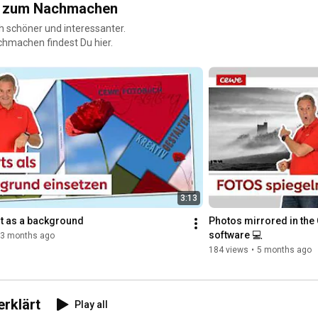
ps zum Nachmachen
 schöner und interessanter.
chmachen findest Du hier.
3:13
rt as a background
Photos mirrored in the
software 💻
3 months ago
184 views
•
5 months ago
rklärt
Play all