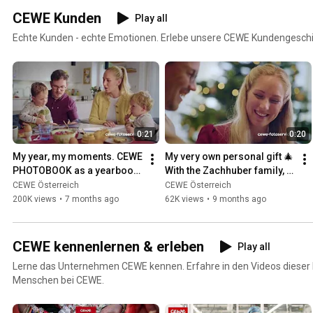
CEWE Kunden
Play all
Echte Kunden - echte Emotionen. Erlebe unsere CEWE Kundengesch
0:21
0:20
My year, my moments. CEWE 
My very own personal gift 🎄 
PHOTOBOOK as a yearbook. 
With the Zachhuber family, 
With the Zachhuber family, 
CEWE customers
CEWE Österreich
CEWE Österreich
CEWE customers.
200K views
•
7 months ago
62K views
•
9 months ago
CEWE kennenlernen & erleben
Play all
Lerne das Unternehmen CEWE kennen. Erfahre in den Videos dieser P
Menschen bei CEWE.