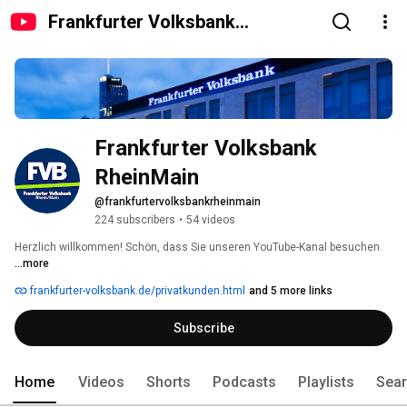
Frankfurter Volksbank
RheinMain
Frankfurter Volksbank 
RheinMain
@frankfurtervolksbankrheinmain
224 subscribers
•
54 videos
Herzlich willkommen! Schön, dass Sie unseren YouTube-Kanal besuchen. 
...more
frankfurter-volksbank.de/privatkunden.html
and 5 more links
Subscribe
Home
Videos
Shorts
Podcasts
Playlists
Sea