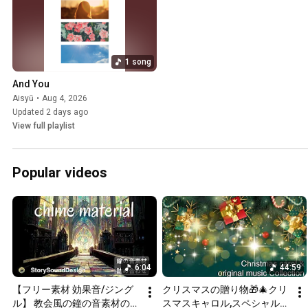
1 song
And You
Aisyū
•
Aug 4, 2026
Updated 2 days ago
View full playlist
Popular videos
6:04
44:59
【フリー素材 効果音/ジング
クリスマスの贈り物🎁🎄クリ
ル】 教会風の鐘の音素材の詰
スマスキャロル,スペシャル