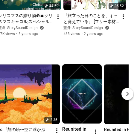
44:59
35:52
クリスマスの贈り物🎁🎄クリ
『旅立った日のことを、ずっ
スマスキャロル,スペシャル
と覚えている』 [フリー素材
BGMコレクション,Christmas 
BGM & 作業用BGM]  Fantasy 
藍舟 -StorySoundDesign-
藍舟 -StorySoundDesign-
carol & original music 
music collection
17K views
•
3 years ago
463 views
•
2 years ago
collection 【定番からオリジ
ナルまで】
2:35
Reunited in 
l music 『刻の塔〜空に浮かぶ
Reunited in P