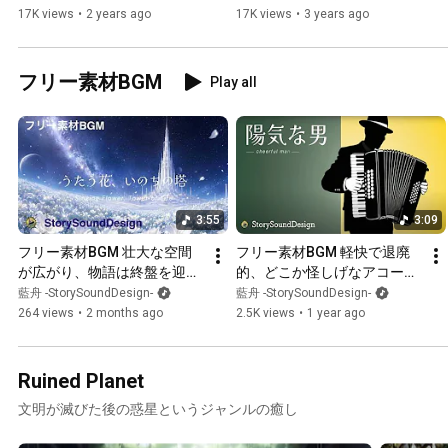
め合わせ！Chime material
BGMコレクション,Christmas 
17K views
•
2 years ago
17K views
•
3 years ago
carol & original music 
collection 【定番からオリジ
ナルまで】
フリー素材BGM
Play all
3:55
3:09
フリー素材BGM 壮大な空間
フリー素材BGM 軽快で退廃
が広がり、物語は終盤を迎え
的、どこか怪しげなアコーデ
る『うたう花、いのちの塔』
ィオンのBGM『陽気な男』
藍舟 -StorySoundDesign-
藍舟 -StorySoundDesign-
264 views
•
2 months ago
2.5K views
•
1 year ago
Ruined Planet
文明が滅びた後の惑星というジャンルの癒し