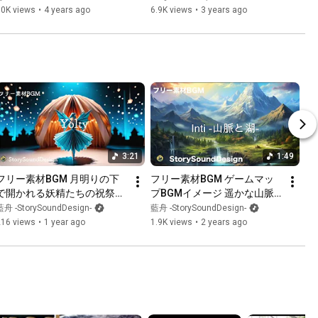
の星』
ント『始源』
10K views
•
4 years ago
6.9K views
•
3 years ago
3:21
1:49
フリー素材BGM 月明りの下
フリー素材BGM ゲームマッ
で開かれる妖精たちの祝祭
プBGMイメージ 遥かな山脈
『イヨルティ』
の風を感じる旅路「inti-山脈
藍舟 -StorySoundDesign-
藍舟 -StorySoundDesign-
と湖-」
216 views
•
1 year ago
1.9K views
•
2 years ago