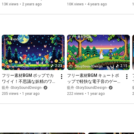
Botanical Dome | Chill Music 
におすすめ『表象』
13K views
•
2 years ago
10K views
•
4 years ago
Playlist | relax/study to
2:23
2:15
フリー素材BGM ポップでカ
フリー素材BGM キュートポ
ワイイ！不思議な妖精のワル
ップで軽快な電子音のゲーム
ツ『Fairy waltz』
BGM『KA RA BU RI』
藍舟 -StorySoundDesign-
藍舟 -StorySoundDesign-
205 views
•
1 year ago
222 views
•
1 year ago