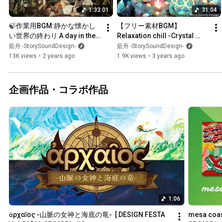
1:33:01
31:04
🍃作業用BGM:静かな懐かし
【フリー素材BGM】
い世界の終わり A day in the 
Relaxation chill -Crystal 
Botanical Dome | Chill Music 
Fragment- 30min loop【作
藍舟 -StorySoundDesign-
藍舟 -StorySoundDesign-
Playlist | relax/study to
業用BGM】
13K views
•
2 years ago
1.9K views
•
3 years ago
企画作品・コラボ作品
1:06
ἀρχαῖος -山脈の女神と海底の竜-  [ DESIGN FESTA 
mesa coast