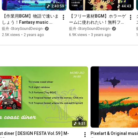
2:40:59
44:43
【作業用BGM】物語で逢いま
【フリー素材BGM】ホラーゲ
しょう！Fantasy music 
ームに使われたい！無料フリ
Sound Catalog -
ー素材BGM詰め合わせ [一括
藍舟 -StorySoundDesign-
藍舟 -StorySoundDesign-
instrumental-
ダウンロード有り] 【ゲーム
2.5K views
•
2 years ago
6.9K views
•
3 years ago
制作者様へ】作業BGMにもど
うぞ(!?)
9:51
 diner [ DESIGN FESTA Vol.59 ] M-
Pixelart & Origina