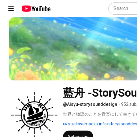
藍舟 -StorySou
@Aisyu-storysounddesign
•
952 sub
世界と物語のことを音楽にして生きていきたいS
studioyamaoku.info/storysounddes
Subscribe