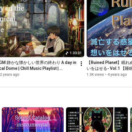
1:33:01
GM:静かな懐かしい世界の終わり A day in 
【Ruined Planet
al Dome | Chill Music Playlist | 
いをはせる- Vol.1 【
y to
2 years ago
1.3K views
•
4 years ago