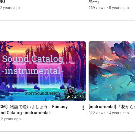
JIO
島〜』
2 years ago
239 views
•
5 years ago
2:40:59
M】物語で逢いましょう！Fantasy 
[instrumental] 『花
nd Catalog -instrumental-
312 views
•
4 years ago
2 years ago