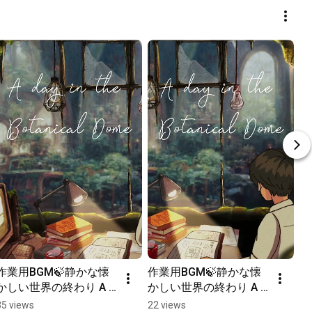
作業用BGM🍃静かな懐
作業用BGM🍃静かな懐
かしい世界の終わり A 
かしい世界の終わり A 
day in the Botanical 
day in the Botanical 
35 views
22 views