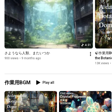
4:31
さようなら人類、またいつか
🍃作業用B
the Botanic
900 views
•
9 months ago
relax/stud
13K views
•
作業用BGM
Play all