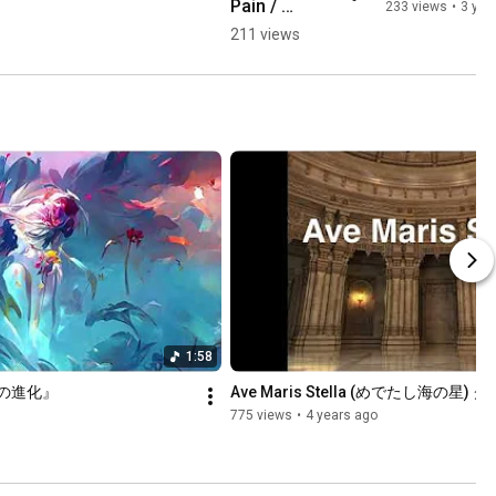
Pain / 
233 views
•
3 yea
farewell 
211 views
#shorts
1:58
からの進化』
Ave Maris Stella (めでたし海の星
775 views
•
4 years ago