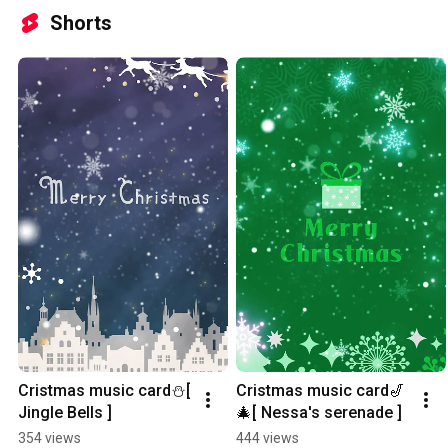
Shorts
Cristmas music card⛄[ 
Cristmas music card🎷
Jingle Bells ]
🎄[ Nessa's serenade ]
354 views
444 views