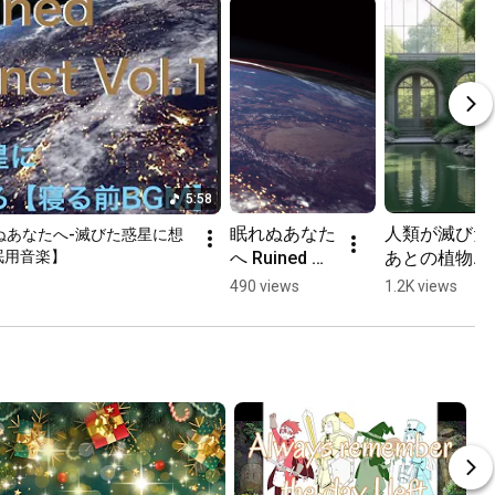
5:58
眠れぬあなた
人類が滅びた
】眠れぬあなたへ-滅びた惑星に想
へ Ruined 
あとの植物園
睡眠用音楽】
Planet Vol.0
🌿
490 views
1.2K views