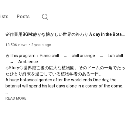
lists
Posts
🍃作業用BGM:静かな懐かしい世界の終わり A day in the Botanical Dome | Chill Music Playlist | relax/study to
13,506 views
2 years ago
📓This program：Piano chill　→　chill arrange　→　Lofi chill 
　→　Ambience

◇Story◇世界滅亡後の広大な植物園。そのドームの一角でたっ
たひとり終末を過ごしている植物学者のある一日。

A huge botanical garden after the world ends.One day, the 
botanist will spend his last days alone in a corner of the dome.

READ MORE
https://audiostock.jp/artists/47803/a...
https://coconala.com/users/3050175