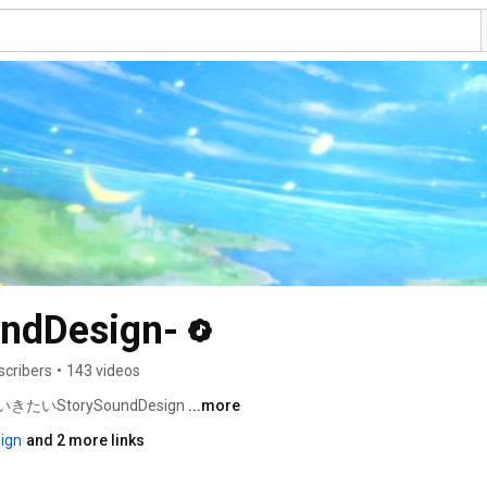
ndDesign-
scribers
•
143 videos
torySoundDesign 
...more
ign
and 2 more links