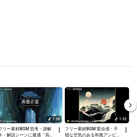
1:28
1:32
フリー素材BGM 思考・謎解
フリー素材BGM 緊迫感・不
き・解説シーンに最適『高壁
穏な空気のある和風アンビエ