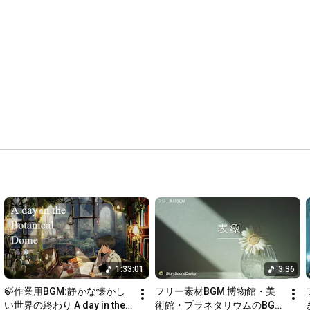
https://twitter.com/OfHenmi
BOOTH:
https://h-283.booth.pm
🎼All songs Composed by Aisyu

HP▶︎
http://studioyamaoku.info/storysoundd...
X(Twitter)▶︎
https://twitter.com/studioyamaoku
チャンネル登録よろしくお願いします！Follow Me.

作業用bgm 睡眠用 リラクゼーション 植物園 博物館 美術館に合
う音楽 musium bgm
1:33:01
3:36
🍃作業用BGM:静かな懐かし
フリー素材BGM 博物館・美
い世界の終わり A day in the 
術館・プラネタリウムのBGM