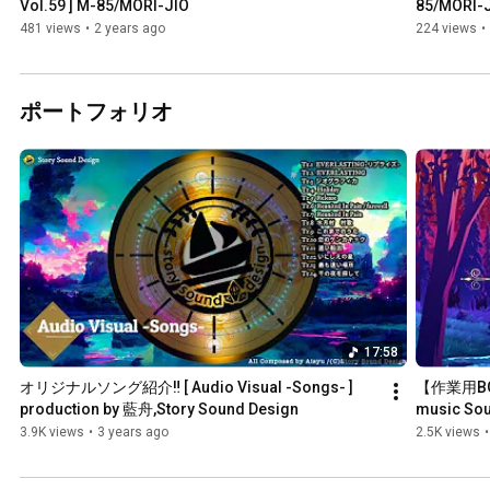
Vol.59 ] M-85/MORI-JIO
85/MORI-
481 views
•
2 years ago
224 views
•
ポートフォリオ
17:58
オリジナルソング紹介‼︎ [ Audio Visual -Songs- ] 
【作業用BG
production by 藍舟,Story Sound Design
music Sou
3.9K views
•
3 years ago
2.5K views
•