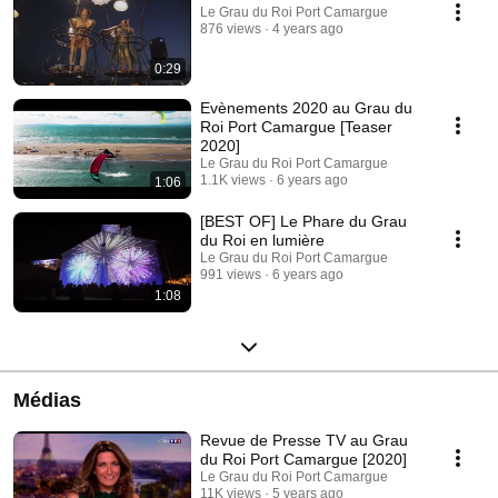
Le Grau du Roi Port Camargue
876 views
4 years ago
0:29
Evènements 2020 au Grau du
Roi Port Camargue [Teaser
2020]
Le Grau du Roi Port Camargue
1.1K views
6 years ago
1:06
[BEST OF] Le Phare du Grau
du Roi en lumière
Le Grau du Roi Port Camargue
991 views
6 years ago
1:08
Médias
Revue de Presse TV au Grau
du Roi Port Camargue [2020]
Le Grau du Roi Port Camargue
11K views
5 years ago