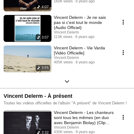
160K views
6 years ago
4:07
Vincent Delerm - Je ne sais
pas si c'est tout le monde
(Audio Officiel)
Vincent Delerm
113K views
6 years ago
3:07
Vincent Delerm - Vie Varda
[Vidéo Officielle]
Vincent Delerm
405K views
6 years ago
3:55
Vincent Delerm - À présent
Toutes les vidéos officielles de l'album "A présent" de Vincent Delerm !
Vincent Delerm - Les chanteurs
sont tous les mêmes (en duo
avec Benjamin Biolay) (Clip
Officiel)
Vincent Delerm
435K views
9 years ago
3:32