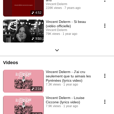
Vincent Delerm
228K views
7 years ago
4:52
Vincent Delerm - Si beau
(vidéo officielle)
Vincent Delerm
79K views
1 year ago
3:33
Videos
Vincent Delerm - J'ai cru
seulement que tu aimais les
Pyrénées (lyrics video)
7.3K views
1 year ago
2:14
Vincent Delerm - Louise
Ciccone (lyrics video)
7.9K views
1 year ago