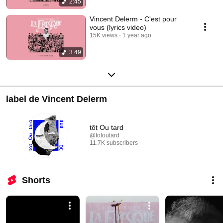
2:45
Vincent Delerm - C'est pour
vous (lyrics video)
15K views
1 year ago
3:49
label de Vincent Delerm
tôt Ou tard
@totoutard
11.7K subscribers
Shorts