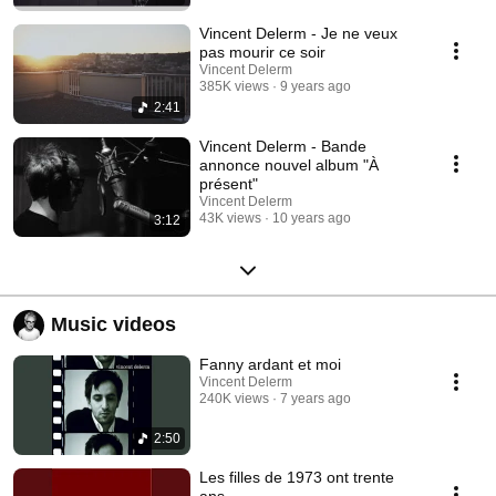
Vincent Delerm - Je ne veux
pas mourir ce soir
Vincent Delerm
385K views
9 years ago
2:41
Vincent Delerm - Bande
annonce nouvel album "À
présent"
Vincent Delerm
43K views
10 years ago
3:12
Music videos
Fanny ardant et moi
Vincent Delerm
240K views
7 years ago
2:50
Les filles de 1973 ont trente
ans