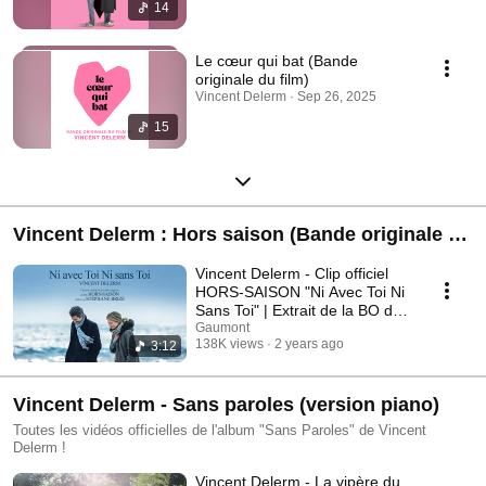
14
Le cœur qui bat (Bande
originale du film)
Vincent Delerm · Sep 26, 2025
15
Vincent Delerm : Hors saison (Bande originale du
film)
Vincent Delerm - Clip officiel
HORS-SAISON "Ni Avec Toi Ni
Sans Toi" | Extrait de la BO du
film
Gaumont
138K views
2 years ago
3:12
Vincent Delerm - Sans paroles (version piano)
Toutes les vidéos officielles de l'album "Sans Paroles" de Vincent
Delerm !
Vincent Delerm - La vipère du