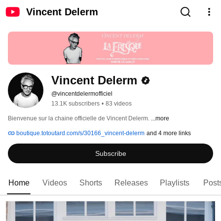
Vincent Delerm
Vincent Delerm
@vincentdelermofficiel
13.1K subscribers
•
83 videos
Bienvenue sur la chaine officielle de Vincent Delerm. 
...more
boutique.totoutard.com/s/30166_vincent-delerm
and 4 more links
Subscribe
Home
Videos
Shorts
Releases
Playlists
Post