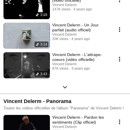
(vidéo officielle)
Vincent Delerm
147K views
4 years ago
3:18
Vincent Delerm - Un Jour
parfait (audio officiel)
Vincent Delerm
20K views
4 years ago
3:14
Vincent Delerm - L'attrape-
coeurs (vidéo officielle)
Vincent Delerm
87K views
3 years ago
3:43
Vincent Delerm - Panorama
Toutes les vidéos officielles de l'album "Panorama" de Vincent Delerm !
Vincent Delerm - Pardon les
sentiments (Clip officiel)
Vincent Delerm