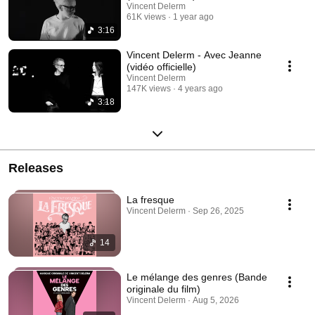
Vincent Delerm
61K views
1 year ago
3:16
Vincent Delerm - Avec Jeanne
(vidéo officielle)
Vincent Delerm
147K views
4 years ago
3:18
Releases
La fresque
Vincent Delerm · Sep 26, 2025
14
Le mélange des genres (Bande
originale du film)
Vincent Delerm · Aug 5, 2026