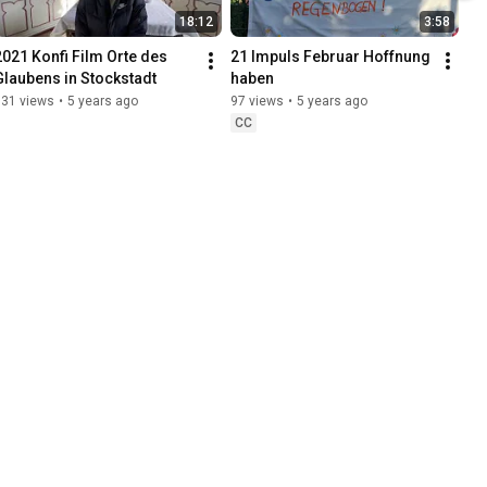
18:12
3:58
2021 Konfi Film Orte des 
21 Impuls Februar Hoffnung 
Glaubens in Stockstadt
haben
631 views
•
5 years ago
97 views
•
5 years ago
CC