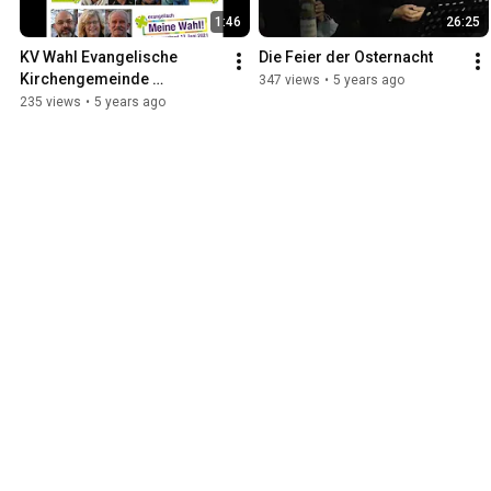
1:46
26:25
KV Wahl Evangelische 
Die Feier der Osternacht
Kirchengemeinde 
347 views
•
5 years ago
Stockstadt am Rhein
235 views
•
5 years ago