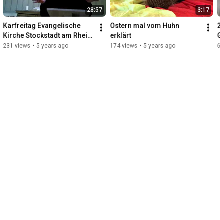
28:57
3:17
Karfreitag Evangelische 
Ostern mal vom Huhn 
Kirche Stockstadt am Rhein 
erklärt
2021
231 views
•
5 years ago
174 views
•
5 years ago