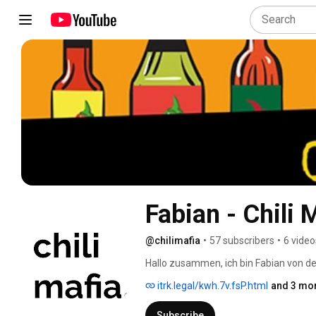
Fabian - Chili 
@chilimafia
•
57 subscribers
•
6 video
Hallo zusammen, ich bin Fabian von der 
itrk.legal/kwh.7v.fsP.html
and 3 mor
Subscribe