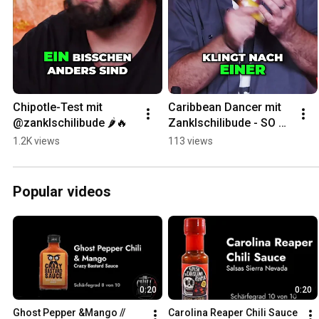
Chipotle-Test mit 
Caribbean Dancer mit 
@zanklschilibude 🌶️🔥
Zanklschilibude - SO 
scharf ist sie 
1.2K views
113 views
WIRKLICH! 🔥
Popular videos
0:20
0:20
Ghost Pepper &Mango // 
Carolina Reaper Chili Sauce 