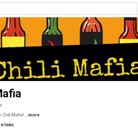
Mafia
s
Chili Mafia! 
...more
e links