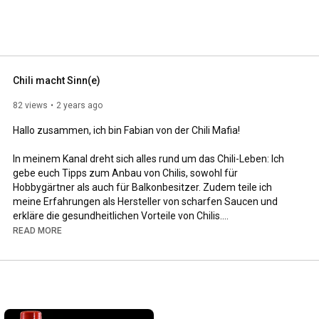
Chili macht Sinn(e)
82 views
2 years ago
Hallo zusammen, ich bin Fabian von der Chili Mafia!

In meinem Kanal dreht sich alles rund um das Chili-Leben: Ich 
gebe euch Tipps zum Anbau von Chilis, sowohl für 
Hobbygärtner als auch für Balkonbesitzer. Zudem teile ich 
meine Erfahrungen als Hersteller von scharfen Saucen und 
erkläre die gesundheitlichen Vorteile von Chilis.

READ MORE
Aber das ist noch nicht alles! Wir werden auch über scharfe 
Gesellschaftsspiele sprechen und sogar einige feurige 
Hausmittel vorstellen. Begleitet mich auf dieser feurigen Reise 
und entdeckt die Welt der Chilis aus einer kulturellen 
Perspektive, bei der mein lateinamerikanischer Hintergrund 
eine zentrale Rolle spielt.
