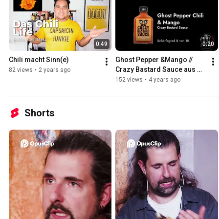
0:49
0:20
Chili macht Sinn(e)
Ghost Pepper &Mango // 
Crazy Bastard Sauce aus 
82 views
•
2 years ago
Berlin // Chili Mafia Mikro 
152 views
•
4 years ago
Reviews
Shorts