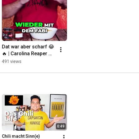
Dat war aber scharf 😂
🔥 | Carolina Reaper 
Mash mit 
491 views
Zanklschilibude 🌶️
0:49
Chili macht Sinn(e)