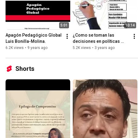
5:01
10:14
Apagón Pedagógico Global 
¿Como se toman las 
Luis Bonilla-Molina.
decisiones en políticas 
educativas?
6.2K views
•
9 years ago
5.2K views
•
3 years ago
Shorts