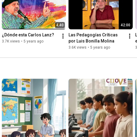
4:40
42:00
¿Dónde esta Carlos Lanz?
Las Pedagogías Críticas 
por Luis Bonilla Molina
3.7K views
•
5 years ago
3.6K views
•
5 years ago