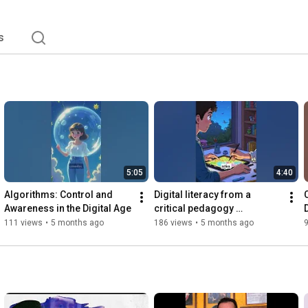
s
5:05
4:40
Algorithms: Control and 
Digital literacy from a 
Awareness in the Digital Age
critical pedagogy 
perspective
111 views
•
5 months ago
186 views
•
5 months ago