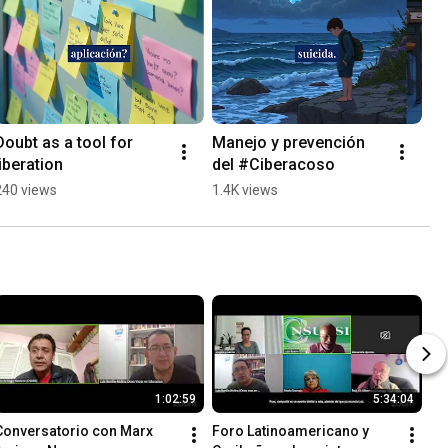
Doubt as a tool for 
Manejo y prevención 
liberation
del #Ciberacoso
240 views
1.4K views
1:02:59
5:34:04
Conversatorio con Marx 
Foro Latinoamericano y 