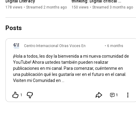
Digital Literacy
thinking: Digital critical 
literacy
178 views
•
Streamed 2 months ago
150 views
•
Streamed 3 months ago
Posts
Centro Internacional Otras Voces En
•
6 months
Educación
ago
¡Hola a todos, les doy la bienvenida a mi nueva comunidad de
YouTube! Ahora ustedes también pueden realizar
publicaciones en mi canal. Para comenzar, cuéntenme en
una publicación qué les gustaría ver en el futuro en el canal.
Visiten mi Comunidad en
youtube.com/@CII-OVE/community
1
1