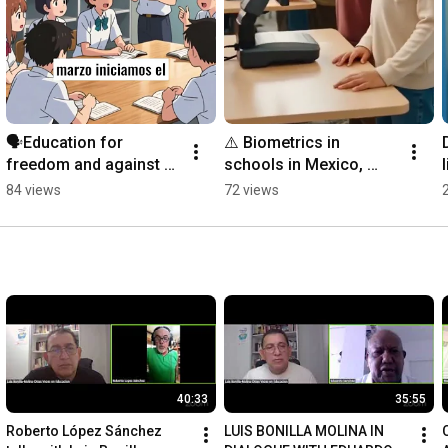
🗣️Education for 
⚠️ Biometrics in 
freedom and against 
schools in Mexico, 
automation
Brazil, and Argentina is 
84 views
72 views
a worrying reality. 👁️🚫
40:33
35:55
Roberto López Sánchez 
LUIS BONILLA MOLINA IN 