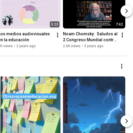
5:23
7:42
Los medios audiovisuales 
Noam Chomsky:  Saludos al 
en la educación
2 Congreso Mundial contra 
el Neoliberalismo Educativo
3K views
•
2 years ago
2.6K views
•
3 years ago