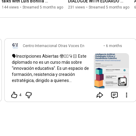
talks with Luis Bonilla 
DIALOGUE WITH EDUARDO 
Molina
SANCHEZ
144 views
•
Streamed 5 months ago
231 views
•
Streamed 5 months ago
6
Centro Internacional Otras Voces En
•
6 months
Educación
ago
🗣️Inscripciones Abiertas 🤓✍🏻👇🏻 Este
diplomado no es un curso más sobre
"innovación educativa". Es un espacio de
formación, resistencia y creación
estratégica, dirigido a quienes
comprenden que la batalla por la
educación es hoy, también, una batalla
4
por la soberanía cognitiva, por el
derecho a decidir qué herramientas
usamos, con qué fines y bajo qué
lógicas. Inspirado en el pensamiento de
pedagogías críticas del Sur, partiendo de
una convicción: la tecnología no es
neutra. Cada plataforma, cada