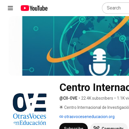
Centro Interna
@CII-OVE
•
22.4K subscribers
•
1.1K v
🌟 Centro Internacional de Investigaci
otrasvoceseneducacion.org
Subscribe
Community