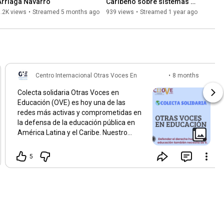
Arriaga Navarro
Caribeño sobre sistemas de 
Jubilaciones, Pensiones y 
.2K views
•
Streamed 5 months ago
939 views
•
Streamed 1 year ago
Retiro.
Centro Internacional Otras Voces En
•
8 months
Educación
ago
Colecta solidaria Otras Voces en
Educación (OVE) es hoy una de las
redes más activas y comprometidas en
la defensa de la educación pública en
América Latina y el Caribe. Nuestro
trabajo no lo hace una sola
organización: lo construye una gran
5
articulación internacional de docentes,
sindicatos, pedagogos críticos,
movimientos sociales y comunidades
que creen en una escuela pública digna,
democrática y emancipadora. Desde
hace años producimos análisis,
acompañamos luchas docentes,