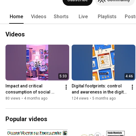
Home
Videos
Shorts
Live
Playlists
Post
Videos
5:33
4:46
Impact and critical 
Digital footprints: control 
consumption of social 
and awareness in the digital 
media
world
80 views
•
4 months ago
124 views
•
5 months ago
Popular videos