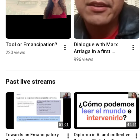
Tool or Emancipation?
Dialogue with Marx 
Arriaga in a first 
220 views
assessment of the new 
996 views
Mexican school
Past live streams
51:01
42:51
Towards an Emancipatory 
Diploma in AI and collective 