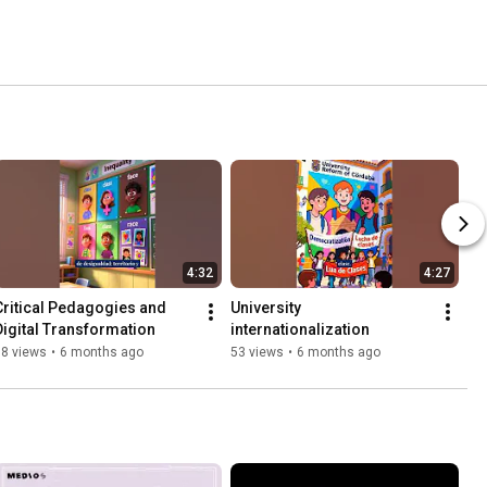
4:32
4:27
Critical Pedagogies and 
University 
Digital Transformation
internationalization
98 views
•
6 months ago
53 views
•
6 months ago