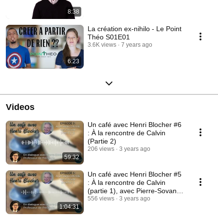
8:38
La création ex-nihilo - Le Point
Théo S01E01
3.6K views
7 years ago
6:23
Videos
Un café avec Henri Blocher #6
: À la rencontre de Calvin
(Partie 2)
206 views
3 years ago
59:32
Un café avec Henri Blocher #5
: À la rencontre de Calvin
(partie 1), avec Pierre-Sovann
Chauny
556 views
3 years ago
1:04:31