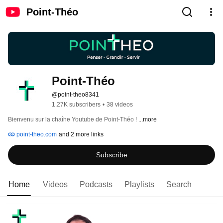
Point-Théo
Point-Théo
@point-theo8341
1.27K subscribers
•
38 videos
Bienvenu sur la chaîne Youtube de Point-Théo ! 
...more
point-theo.com
and 2 more links
Subscribe
Home
Videos
Podcasts
Playlists
Search