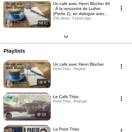
Un café avec Henri Blocher #4
: À la rencontre de Luther
(Partie 2), en dialogue avec
Lydia Jaeger
256 views
3 years ago
58:41
Playlists
Un café avec Henri Blocher
Point-Théo · Playlist
4
Le Café Théo
Point-Théo · Podcast
19
Le Point Théo