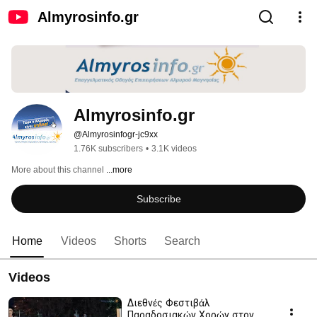
Almyrosinfo.gr
Almyrosinfo.gr
@Almyrosinfogr-jc9xx
1.76K subscribers
•
3.1K videos
More about this channel
...more
Subscribe
Home
Videos
Shorts
Search
Videos
Διεθνές Φεστιβάλ
Παραδοσιακών Χορών στον