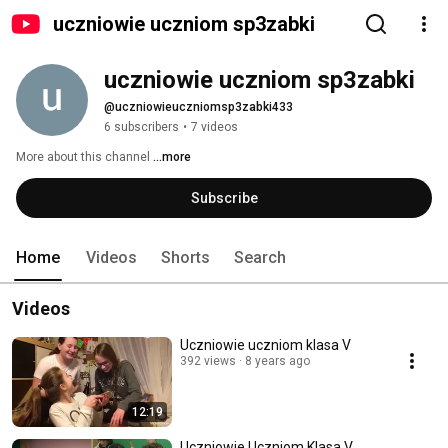
uczniowie uczniom sp3zabki
uczniowie uczniom sp3zabki
@uczniowieuczniomsp3zabki433
6 subscribers
•
7 videos
More about this channel
...more
Subscribe
Home
Videos
Shorts
Search
Videos
Uczniowie uczniom klasa V
392 views
8 years ago
12:19
Uczniowie Uczniom Klasa V