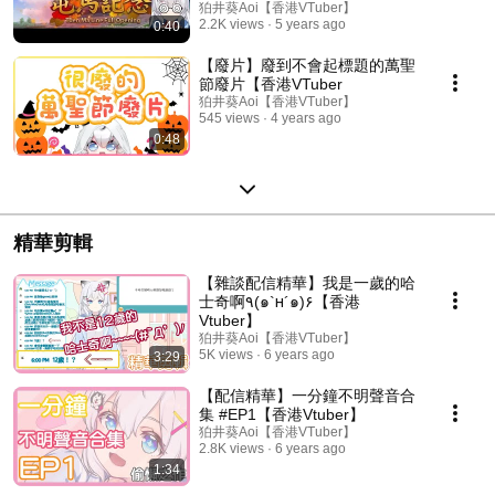
狛井葵Aoi【香港VTuber】
2.2K views
5 years ago
0:40
【廢片】廢到不會起標題的萬聖
節廢片【香港VTuber
狛井葵Aoi【香港VTuber】
545 views
4 years ago
0:48
精華剪輯
【雜談配信精華】我是一歲的哈
士奇啊٩(๑`н´๑)۶【香港
Vtuber】
狛井葵Aoi【香港VTuber】
5K views
6 years ago
3:29
【配信精華】一分鐘不明聲音合
集 #EP1【香港Vtuber】
狛井葵Aoi【香港VTuber】
2.8K views
6 years ago
1:34