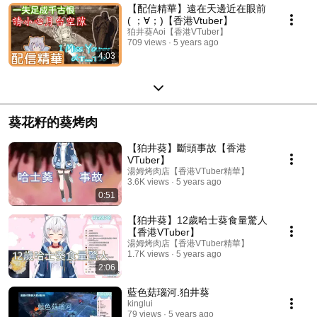
【配信精華】遠在天邊近在眼前
( ；∀；)【香港Vtuber】
狛井葵Aoi【香港VTuber】
709 views
5 years ago
4:03
葵花籽的葵烤肉
【狛井葵】斷頭事故【香港
VTuber】
湯姆烤肉店【香港VTuber精華】
3.6K views
5 years ago
0:51
【狛井葵】12歲哈士葵食量驚人
【香港VTuber】
湯姆烤肉店【香港VTuber精華】
1.7K views
5 years ago
2:06
藍色菇瑙河.狛井葵
kinglui
79 views
5 years ago