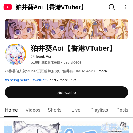
狛井葵Aoi【香港VTuber】
狛井葵Aoi【香港VTuber】
@HasukiAoi
6.38K subscribers
•
398 videos
🐶香港個人勢Vtuber🇭🇰狛井あおい/狛井葵/Hasuki Aoi🐶 
...more
peing.net/zh-TW/oi0722
and 2 more links
Subscribe
Home
Videos
Shorts
Live
Playlists
Posts