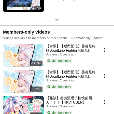
0:34
Members-only videos
Videos available to members of this channel. Automatically updated.
【會限】【縱型配信】葵葵是終
極DeadLine Fighter來錄歌!
Day2 #shorts #vtuber
Streamed 2 years ago
【HKVTUBER】
Members only
2:45:46
【會限】【縱型配信】葵葵是終
極DeadLine Fighter來錄歌!
#shorts #vtuber
Streamed 2 years ago
【HKVTUBER】
Members only
1:26:53
【雜談】葵葵渡過了愉快的兩
天！！！【HKVTUBER】
Streamed 3 years ago
Members only