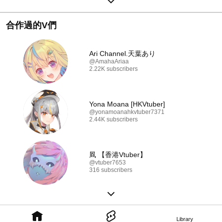
合作過的V們
Ari Channel.天葉あり
@AmahaAriaa
2.22K subscribers
Yona Moana [HKVtuber]
@yonamoanahkvtuber7371
2.44K subscribers
凮 【香港Vtuber】
@vtuber7653
316 subscribers
Library