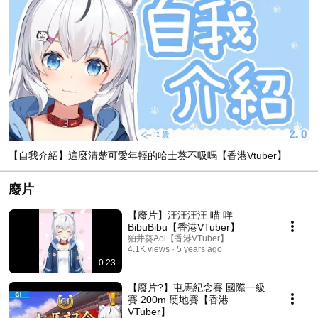
【自我介紹】這麼清楚可愛年輕的哈士葵不吸嗎【香港Vtuber】
廢片
【廢片】汪汪汪汪 喵 咩
BibuBibu【香港VTuber】
狛井葵Aoi【香港VTuber】
4.1K views
5 years ago
0:23
【廢片?】屯馬紀念賽 國際一級
賽 200m 硬地賽【香港
VTuber】