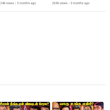
Secret💥Myth Breaking 
Watch SPEECH
224K views
•
3 months ago
203K views
•
3 months ago
Speech