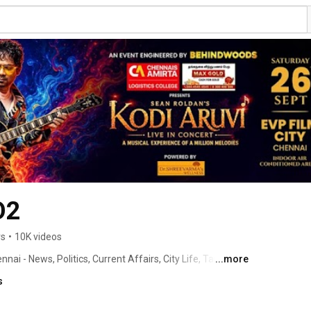
O2
rs
•
10K videos
 - News, Politics, Current Affairs, City Life, Tamil 
...more
views, Events, Lifestyle, Social Responsibility & Social 
s
pular online media organization in Tamil Nadu, trusted 
quality for the past fourteen years. 