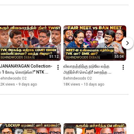
51:12
55:04
"JANANAYAGAN Collection-
விவாதத்திற்கு நடுவே வந்த 
ல 1 கோடி கொடுங்க!" NTK 
அதிர்ச்சி செய்தி! உறைந்த 
கேள்வியால் கொதித்தெழுந்த 
விருந்தினர்கள்! நக்கீரன் பிரகாஷ் 
Behindwoods O2
Behindwoods O2
TVK! வாக்குவாதமான விவாதம்
vs நந்தகுமார்🔥
12K views
•
9 days ago
18K views
•
10 days ago