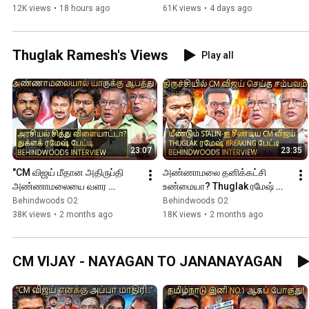
Secret
Explained!
12K views
•
18 hours ago
61K views
•
4 days ago
Thuglak Ramesh's Views
Play all
23:07
23:35
"CM விஜய் மீதான அதிருப்தி 
அண்ணாமலை தனிக்கட்சி 
அண்ணாமலையை வளர 
உண்மையா? Thuglak ரமேஷ் 
வைக்கும்..!" துக்ளக் ரமேஷ் 
Breaking பேட்டி
Behindwoods O2
Behindwoods O2
Breaking பேட்டி
38K views
•
2 months ago
18K views
•
2 months ago
CM VIJAY - NAYAGAN TO JANANAYAGAN