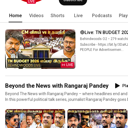
LIVE
Home
Videos
Shorts
Live
Podcasts
Play
🔴Live: TN BUDGET 2026
Behindwoods O2
•
279 watch
Subscribe - https://bit.ly/3DaKJDC We will work harder to generate better content. Thank you for your support. #behindwoodso2 #behindwoods BEHINDWOODS 
PEOPLE For Advertisemen...
LIVE
Beyond the News with Rangaraj Pandey
Pla
Beyond The News with Rangaraj Pandey – where headlines end and re
In this powerful political talk series, journalist Rangaraj Pandey goe
explore the truth behind politics, power, and people. Through bold qu
Pandey speaks with top leaders, strategists, and thinkers shaping India’s
policy debates to personal journeys, every episode uncovers the m
bringing clarity, context, and courage back to political conversations. 🎥 Watch insightful, fearless,