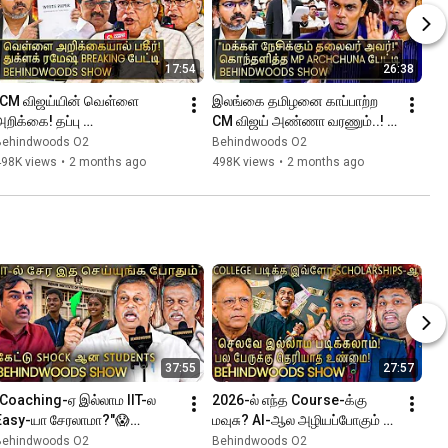
17:54
26:38
"CM விஜய்யின் வெள்ளை 
இலங்கை தமிழனை காப்பாற்ற 
றிக்கை! தப்பு 
CM விஜய் அண்ணா வரணும்..! 
செய்தவர்களுக்கு செக் 
கொந்தளித்த MP Archchuna 
Behindwoods O2
Behindwoods O2
ைக்கும் புதிய PLAN! துக்ளக் 
பேட்டி
498K views
•
2 months ago
498K views
•
2 months ago
மேஷ் பேட்டி
37:55
27:57
"Coaching-ஏ இல்லாம IIT-ல 
2026-ல் எந்த Course-க்கு 
Easy-யா சேரலாமா?"😱
மவுசு? AI-ஆல அழியப்போகும் 
Students-ஐ அதிர வச்ச செம 
வேலைகள்! Parents Must 
Behindwoods O2
Behindwoods O2