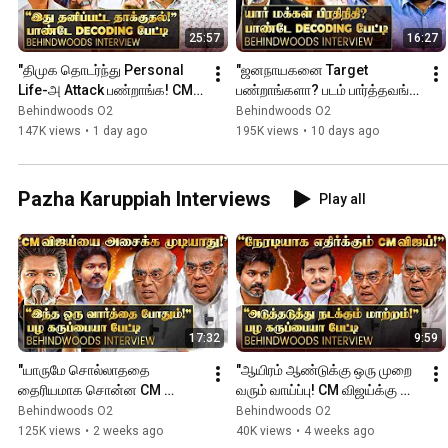
and thought-provoking interviews every week. 👉 Because understan
beyond the noise.
25:57
16:27
"திமுக தொடர்ந்து Personal 
"ஜனநாயகனை Target 
Life-அ Attack பண்றாங்க! CM-
பண்றாங்களா? படம் பார்த்தவங்க 
ஐ அப்படி பேசலாமா!" பாண்டே 
மக்கள் இல்லையா?" பாண்டே 
Behindwoods O2
Behindwoods O2
பேட்டி
பேட்டி
147K views
•
1 day ago
195K views
•
10 days ago
Pazha Karuppiah Interviews
Play all
17:32
9:59
"யாருமே சொல்லாததை 
"ஆயிரம் ஆண்டுக்கு ஒரு முறை 
தைரியமாக சொன்ன CM 
வரும் வாய்ப்பு! CM விஜய்க்கு 
விஜய்!!" பழ கருப்பையா பேட்டி
கிடைச்சிருக்கு!" பழ கருப்பையா 
Behindwoods O2
Behindwoods O2
பேட்டி
125K views
•
2 weeks ago
40K views
•
4 weeks ago