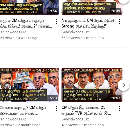
19:54
20:39
"கரூர்ல CM விஜய் செஞ்சது 
"நாளுக்கு நாள் CM விஜய் ஆட்சி 
ப்பே இல்ல..! ஆனா..?" ரங்கராஜ் 
Strong ஆகிட்டே இருக்கு!" 
பாண்டே Decoding பேட்டி
பாண்டே Decoding பேட்டி
Behindwoods O2
Behindwoods O2
85K views
•
3 weeks ago
568K views
•
1 month ago
15:13
20:57
"கோவை வழக்கு? CM விஜய் 
CM விஜய் இத பண்ணா 25 
கடுமையான பயத்தை 
வருஷம் TVK ஆட்சி தான்!😮
காட்டணும்!" பழ கருப்பையா 
யாராலையும் அசைக்க முடியாது 
Behindwoods O2
Behindwoods O2
Breaking பேட்டி
😨பழ கருப்பையா பேட்டி
16K views
•
2 months ago
43K views
•
2 months ago