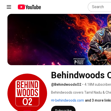
Behindwoods 
@BehindwoodsO2
•
4.18M subscribe
Behindwoods covers Tamil Nadu & Chennai
Movies, Personality Interviews, Movie Re
behindwoods.com
and 3 more link
Awareness. Behindwoods is the most po
for its highest standards of ethics and 
Subscribe