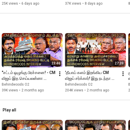
Happy Ending Owner பேட்டி
Freedom கிடைக்காது!
25K views
•
6 days ago
37K views
•
8 days ago
23:46
27:39
"சட்டம் ஒழுங்கு பிரச்சனை! - CM 
'தீயாய் களம் இறங்கிய CM 
விஜய் இத செய்யலன்னா 
விஜய் சர்க்கார்! இது நடந்தா 
ஆபத்து..!" துக்ளக் ரமேஷ் பேட்டி
விஜய்ய அசைக்க முடியாது!' 
Behindwoods O2
Behindwoods O2
துக்ளக் ரமேஷ் பேட்டி
39K views
•
2 months ago
204K views
•
2 months ago
Play all