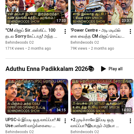
17:33
23:37
"CM விஜய் Sir..என்கிட்ட 100 
'Power Centre - அடி மடியில் 
தடவ Sorry கேட்டாரு! அந்த 
கை வைத்த CM விஜய் செய்யப் 
மனசு..!" Robo Shankar மகள் 
போகும் சம்பவம்..!' T. சிவா Fiery 
Behindwoods O2
Behindwoods O2
Goosebumps பேட்டி
Speech
171K views
•
2 months ago
79K views
•
2 months ago
Aduthu Enna Padikkalam 2026📚
Play all
34:15
14:02
UPSC-ல் இப்படி ஒரு வாய்ப்பா! AI 
+2 முடிச்சாலே இப்படி ஒரு 
Use பண்ணி வாழ்க்கையை 
வாய்ப்பா?😱யாரும் அறியா 
மாற்றும் IDEA..! Expert Eye 
படிப்பும், வேலையும் 😨உடைத்து 
Behindwoods O2
Behindwoods O2