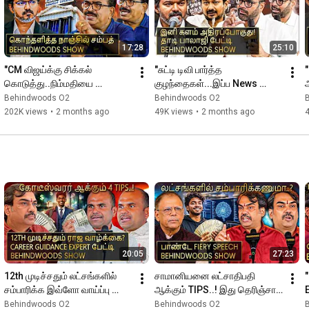
17:28
25:10
"CM விஜய்க்கு சிக்கல் 
"சுட்டி டிவி பார்த்த 
கொடுத்து..நிம்மதியை 
குழந்தைகள்...இப்ப News 
அ
கெடுத்துக் கொண்ட 
Channel பார்க்குறாங்க🤩
Behindwoods O2
Behindwoods O2
எதிர்க்கட்சிகள்!" நாஞ்சில் சம்பத் 
இதுதான் தளபதி!" தாடி பாலாஜி 
வ
202K views
•
2 months ago
49K views
•
2 months ago
பேட்டி
பேட்டி
ர
20:05
27:23
12th முடிச்சதும் லட்சங்களில் 
சாமானியனை லட்சாதிபதி 
சம்பாரிக்க இவ்ளோ வாய்ப்பு 
ஆக்கும் TIPS..! இது தெரிஞ்சா 
இருக்கா🤩 Career Guidance 
Life Settled..! பாண்டே Fiery 
Behindwoods O2
Behindwoods O2