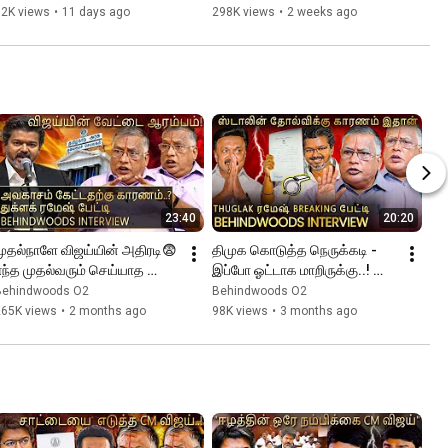
மதுரை வீரன் Breaks
82K views
•
11 days ago
298K views
•
2 weeks ago
23:40
20:20
முதல்நாளே விஜய்யின் அதிரடி😨
திமுக கொடுத்த நெருக்கடி - 
எந்த முதல்வரும் செய்யாத 
இப்போ ஓட்டாக மாறிருக்கு..! 
ஒன்று😯துக்ளக் ரமேஷ் பேட்டி
Thuglak ரமேஷ் Breaking பேட்டி
Behindwoods O2
Behindwoods O2
265K views
•
2 months ago
98K views
•
3 months ago