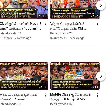
25:39
22:57
"CM விஜயின் அரசியல் Move..! 
"திமுக செய்த தந்திரம்..! 
பலமா? பலவீனமா?" Journalist 
தவிடுபொடியாக்கிய CM 
மணி பேட்டி
விஜய்..?" Journalist மணி 
Behindwoods O2
Behindwoods O2
பேட்டி
61K views
•
2 weeks ago
374K views
•
3 weeks ago
25:13
26:13
"இந்த தப்பு உங்க வாழ்க்கைய 
Middle Class-ஐ கோடீஸ்வரர் 
ழிச்சுடும்..! பணம் 
ஆக்கும் IDEA..!🤩 Shock 
ம்பாதிக்கும் சூட்சமம் இதான்!" 
கொடுத்த மதுரை வீரன்😯
Behindwoods O2
Behindwoods O2