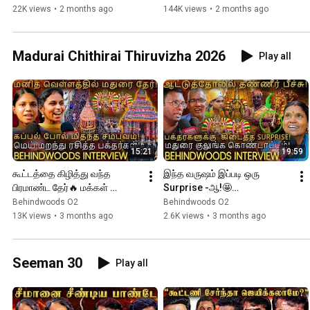
Opening பேட்டி
பேசிய Expert Speech
22K views
•
2 months ago
144K views
•
2 months ago
Madurai Chithirai Thiruvizha 2026
Play all
15:21
19:59
கூட்டத்தை கிழித்து வந்த 
இந்த வருஷம் இப்படி ஒரு 
பிரமாண்ட தேர்🔥 மக்கள் 
Surprise -ஆ!🤩
அலையை சிதறடித்த தேரோட்டம்! 
கொண்டாட்டத்தில் பக்தர்கள்..! 
Behindwoods O2
Behindwoods O2
கொண்டாடிய பக்தர்கள்
மதுரையை குலுங்க வைத்த 
13K views
•
3 months ago
2.6K views
•
3 months ago
சம்பவம்!
Seeman 30
Play all