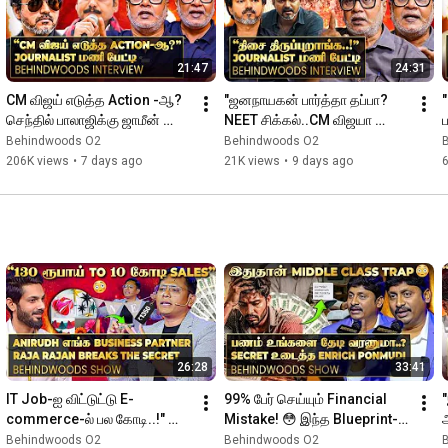
21:47
24:31
CM விஜய் எடுத்த Action -ஆ? 
"ஜனநாயகன் பார்த்தா தப்பா? 
செந்தில் பாலாஜிக்கு ஜாமீன் 
NEET சிக்கல்..CM விஜயா 
மறுத்த நீதிமன்றம்..! Journalist 
காரணம்? பழிவாங்கும் அரசியல்!" 
Behindwoods O2
Behindwoods O2
மணி பேட்டி
Journalist மணி பேட்டி
206K views
•
7 days ago
21K views
•
9 days ago
26:28
33:41
IT Job-ஐ விட்டுட்டு E-
99% பேர் செய்யும் Financial 
commerce-ல் பல கோடி..!" 
Mistake! 😳 இந்த Blueprint-ஐ 
அ
Secret -ஐ சுக்குநூறாக உடைத்த 
Follow பண்ணலனா Financial 
ச
Behindwoods O2
Behindwoods O2