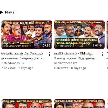
Play all
1:09:30
1:01:44
செந்தில் பாலாஜி மீது தொடரும் 
காவிரி விவகாரம் - CM விஜய் 
நடவடிக்கை..! ஊழல் ஒழிப்பா? 
பேசுனத பாருங்க! ஆதாரத்தை 
பழிவாங்களா? மாறி மாறி 
காட்டிய நொடி..!மேகதாது 
Behindwoods O2
Behindwoods O2
வெடித்த விவாதம்
தொடர்பாக வெடித்த விவாதம்
7.4K views
•
7 days ago
5.6K views
•
8 days ago