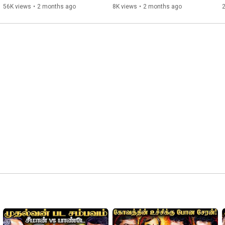
Expert பேட்டி
Speech🔥
56K views
•
2 months ago
8K views
•
2 months ago