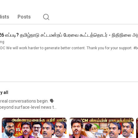
lists
Posts
 எப்படி? தமிழ்நாடு சட்டமன்றப் பேரவை கூட்டத்தொடர் - நிதிநிலை 
ing
INFORMING TEN CRORE
y all
al conversations begin. 🗣️
s beyond surface-level news to
estions and in-depth analysis,
 political landscape. From
ind behind the message —