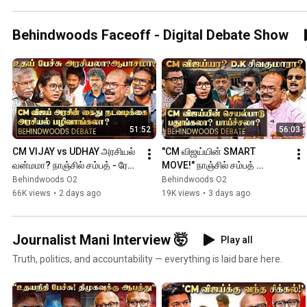
Behindwoods Faceoff - Digital Debate Show
51:52
56:03
CM VIJAY vs UDHAY அரசியல் 
"CM விஜய்யின் SMART 
வன்மமா? நாஞ்சில் சம்பத் - ரேகா 
MOVE!" நாஞ்சில் சம்பத் 
இடையே முற்றிய மோதல்! 
புகழ்பாட! சரமாரி பதிலடி 
Behindwoods O2
Behindwoods O2
பரபரப்பான விவாதம்
கொடுத்த NTK - நெருப்பான 
66K views
•
2 days ago
19K views
•
3 days ago
விவாதம்🔥
Journalist Mani Interview 🤯
Play all
Truth, politics, and accountability — everything is laid bare here.