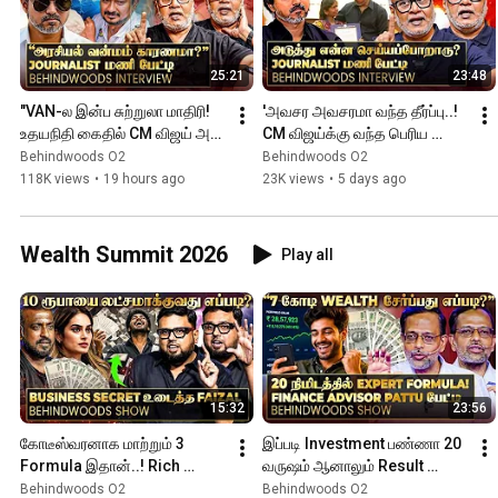
25:21
23:48
"VAN-ல இன்ப சுற்றுலா மாதிரி! 
'அவசர அவசரமா வந்த தீர்ப்பு..! 
உதயநிதி கைதில் CM விஜய் அரசு 
CM விஜய்க்கு வந்த பெரிய 
செய்த தவறு" Journalist மணி 
சவால்..!' Journalist மணி பேட்டி
Behindwoods O2
Behindwoods O2
Breaking பேட்டி
118K views
•
19 hours ago
23K views
•
5 days ago
Wealth Summit 2026
Play all
15:32
23:56
கோடீஸ்வரனாக மாற்றும் 3 
இப்படி Investment பண்ணா 20 
Formula இதான்..! Rich 
வருஷம் ஆனாலும் Result 
People-க்கு மட்டும் தெரிஞ்ச 
வராது! Real Wealth Secret 
Behindwoods O2
Behindwoods O2