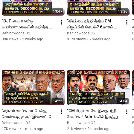
ding politics should go
13:47
13:26
"BJP-யை தாண்டி 
"வியப்பை ஏற்படுத்திய CM 
அண்ணாமலையின் அடுத்த 
விஜய்யின் செயல்? 6 மாசம் 
த
Move...!" யாருக்கு ஆபத்து? 
பொறுத்து பாருங்க!" பாண்டே 
Behindwoods O2
Behindwoods O2
பாண்டே Decoding பேட்டி
Decoding பேட்டி
39K views
•
2 weeks ago
317K views
•
2 weeks ago
14:22
14:04
"லஞ்சம் வாங்க மாட்டேன்னு 
"CM விஜய் உடனே இதை பற்றி 
சொல்ல ஒருவரும் இல்லை"! CM 
பேசுங்க..! Admk-வில் இருந்து 
விஜய்யால் நடந்த மாற்றம்? பழ 
கட்சி தாவுவது ஏன்?" பழ 
Behindwoods O2
Behindwoods O2
கருப்பையா பேட்டி
கருப்பையா பேட்டி
17K views
•
1 month ago
21K views
•
2 months ago