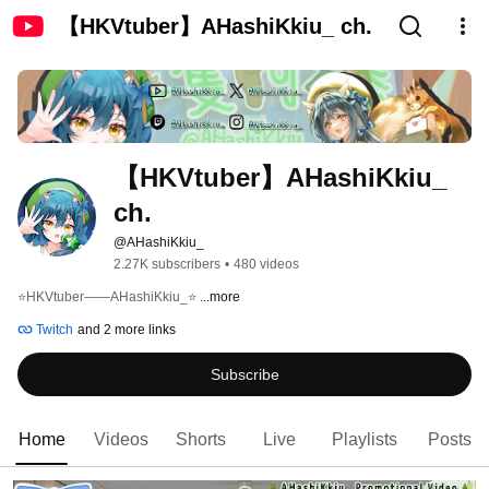
【HKVtuber】AHashiKkiu_ ch.
【HKVtuber】AHashiKkiu_ 
ch.
@AHashiKkiu_
2.27K subscribers
•
480 videos
⭐️HKVtuber——AHashiKkiu_⭐️ 
...more
Twitch
and 2 more links
Subscribe
Home
Videos
Shorts
Live
Playlists
Posts