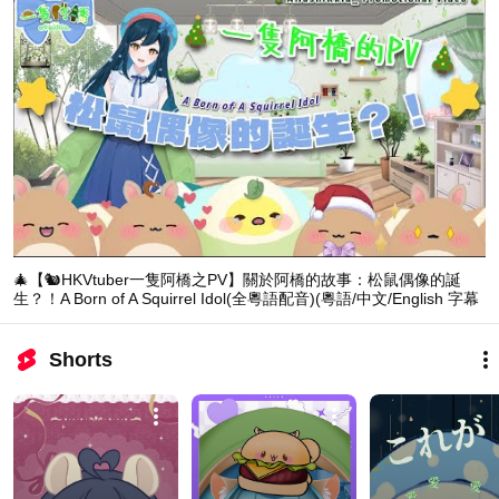
🎄【🐿️HKVtuber一隻阿橋之PV】關於阿橋的故事：松鼠偶像的誕
生？！A Born of A Squirrel Idol(全粵語配音)(粵語/中文/English 字幕
subtitles)🎄
Shorts