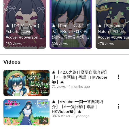
🎄【D/N/A - Azari】
🎄【Redo - 鈴木この
🎄【Serenade - 
#shorts #cover 
み】#Re：ゼロから
Natori】#shorts 
#cover #coversongs
始める異世界生活 
#cover #coverso
🎄
#shorts #cover #翻
🎄
280 views
306 views
476 views
唱 #カバー曲🎄
Videos
🎄【⭐2.0之為什麼要自我介紹】
【⭐一隻阿橋 | 粵語 | HKVtuber
🐿️】🎄
71 views
4 months ago
1:11
🎄【⭐Vtuber一問一答自我紹
介】【⭐一隻阿橋 | 粵語 |
HKVtuber🐿️】🎄
387K views
1 year ago
1:24