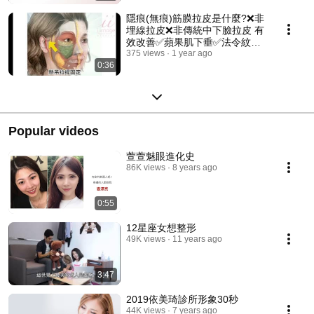
隱痕(無痕)筋膜拉皮是什麼?❌非
埋線拉皮❌非傳統中下臉拉皮 有
效改善✅蘋果肌下垂✅法令紋✅
中臉鬆弛👑傷口隱痕👑恢復期短
375 views
1 year ago
0:36
👑維持2～3年👑有效復位鬆弛肌
膚
Popular videos
萱萱魅眼進化史
86K views
8 years ago
0:55
12星座女想整形
49K views
11 years ago
3:47
2019依美琦診所形象30秒
44K views
7 years ago