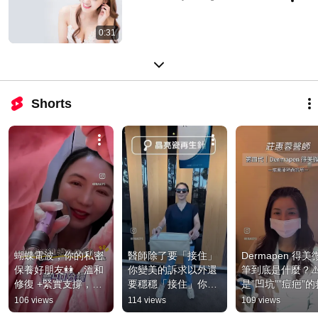
0:31
Shorts
蝴蝶電波，你的私密
醫師除了要「接住」
Dermapen 得美
保養好朋友👭，溫和
你變美的訴求以外還
筆到底是什麼？⚠
修復 +緊實支撐，一
要穩穩「接住」你的
是”凹坑””痘疤”的
次保養效果維持10-
不安。療程前評估、
星⁉️
106 views
114 views
109 views
12個月，獨特A.C.E
診斷療程中細膩精