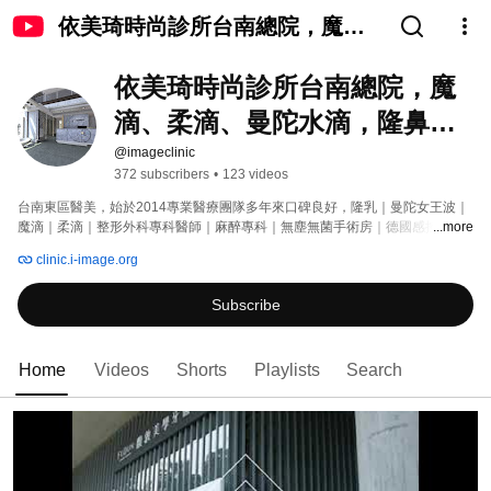
依美琦時尚診所台南總院，魔
滴、柔滴、曼陀水滴，隆鼻、醫
依美琦時尚診所台南總院，魔
美、鳳凰電波、海芙音波
滴、柔滴、曼陀水滴，隆鼻、
醫美、鳳凰電波、海芙音波
@imageclinic
372 subscribers
•
123 videos
台南東區醫美，始於2014專業醫療團隊多年來口碑良好，隆乳｜曼陀女王波｜
魔滴｜柔滴｜整形外科專科醫師｜麻醉專科｜無塵無菌手術房｜德國感控設備
...more
｜鳳凰電波｜海芙音波｜玻尿酸｜肉毒。台南隆乳隆鼻抽脂醫美整形推薦。 
clinic.i-image.org
Subscribe
Home
Videos
Shorts
Playlists
Search