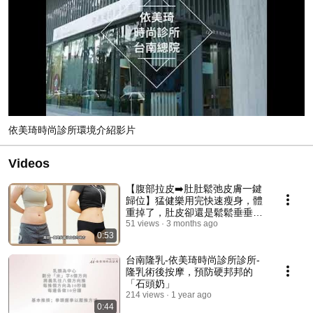
依美琦時尚診所環境介紹影片
Videos
【腹部拉皮➡️肚肚鬆弛皮膚一鍵
歸位】猛健樂用完快速瘦身，體
重掉了，肚皮卻還是鬆鬆垂垂？
產後撐開、快速減重、年齡流失
51 views
3 months ago
0:53
彈性， 這些都很難靠「多做幾下
捲腹」就能回來的🥲🥲
台南隆乳-依美琦時尚診所診所-
隆乳術後按摩，預防硬邦邦的
「石頭奶」
214 views
1 year ago
0:44