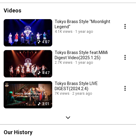
Videos
Tokyo Brass Style "Moonlight
Legend"
4.1K views
1 year ago
4:07
Tokyo Brass Style feat.MiMi
Digest Video(2025.1.25)
2.7K views
1 year ago
4:47
Tokyo Brass Style LIVE
DIGEST(2024.2.4)
7K views
2 years ago
3:01
Our History