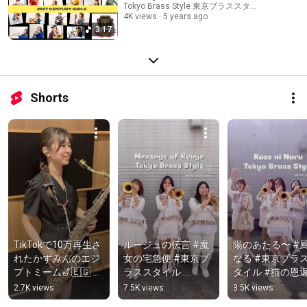
Tokyo Brass Style 東京ブラススタイル
4K views
5 years ago
3:17
Shorts
TikTokで10万再生さ
ルージュの伝言 #魔
陽のあたる〜 #
れたかずみんのエジ
女の宅急便 #東京ブ
なる #東京ブラ
プトミーム🎷🇪🇬 #
ラススタイル 
タイル #猫の恩返
東京ブラススタイル 
#tokyobrassstyle 
#tokyobrassstyl
2.7K views
7.5K views
3.5K views
#tokyobrassstyle
#japan