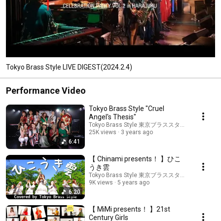
Tokyo Brass Style LIVE DIGEST(2024.2.4)
Performance Video
Tokyo Brass Style "Cruel
Angel's Thesis"
Tokyo Brass Style 東京ブラススタイル
25K views
3 years ago
6:41
【 Chinami presents！ 】ひこ
うき雲
Tokyo Brass Style 東京ブラススタイル
9K views
5 years ago
6:20
【 MiMi presents！ 】21st
Century Girls