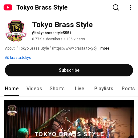
Tokyo Brass Style
Tokyo Brass Style
@tokyobrassstyle5551
6.77K subscribers
•
106 videos
About  " Tokyo Brass Style " (https://www.brasta.tokyo​) 
...more
brasta.tokyo
Subscribe
Home
Videos
Shorts
Live
Playlists
Posts