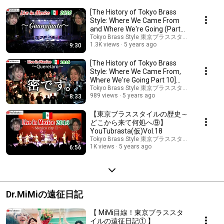
[The History of Tokyo Brass
Style: Where We Came From
and Where We're Going (Part
11)] YouTubrast...
Tokyo Brass Style 東京ブラススタイル
1.3K views
5 years ago
9:30
[The History of Tokyo Brass
Style: Where We Came From,
Where We're Going Part 10]
YouTubrasta (Wo...
Tokyo Brass Style 東京ブラススタイル
989 views
5 years ago
8:33
【東京ブラススタイルの歴史～
どこから来て何処へ⑨】
YouTubrasta(仮)Vol.18
Tokyo Brass Style 東京ブラススタイル
1K views
5 years ago
6:56
Dr.MiMiの遠征日記
【 MiMi目線！東京ブラススタ
イルの遠征日記① 】