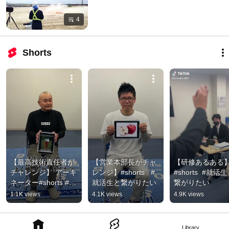
4
Shorts
【最高技術責任者が
【営業本部長がチャ
【研修あるある
チャレンジ】 アーキ
レンジ】#shorts   #
#shorts  #就活
ネーター#shorts #就
就活生と繋がりたい
繋がりたい
活生と繋がりたい
1.1K views
4.1K views
4.9K views
Library