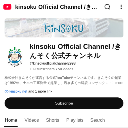
kinsoku Official Channel /きん
そく公式チャンネル
kinsoku Official Channel /き
んそく公式チャンネル
@kinsokuofficialchannel2998
109 subscribers
•
50 videos
株式会社きんそくが運営する公式YouTubeチャンネルです。きんそくの創業
は1992年。土木の工事測量で起業し、現在多くの建設コンサルタント事業を
...more
展開しております。人格教育にも力を注いでおり、「心を高める　経営を伸
kinsoku.net
and 1 more link
ばす」を信念とし、『「経営と社員の質で日本一の総合建設コンサルタン
ト」を目指す』を全従業員の目標と掲げ、働くことを通じて社会に貢献し一
Subscribe
人ひとりが花咲く社内風土を大切にしています。 
Home
Videos
Shorts
Playlists
Search