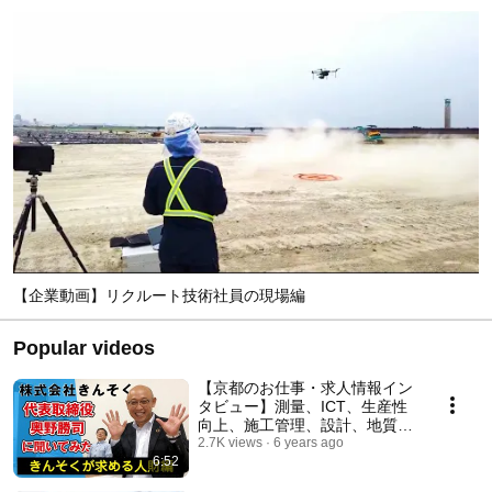
【企業動画】リクルート技術社員の現場編
Popular videos
【京都のお仕事・求人情報イン
タビュー】測量、ICT、生産性
向上、施工管理、設計、地質調
査、CM、計測、家屋調査、建
2.7K views
6 years ago
6:52
築測量の株式会社きんそく 奥野
社長、山田副社長