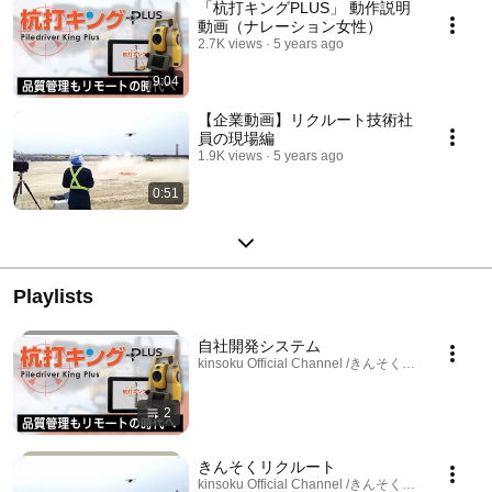
「杭打キングPLUS」 動作説明
動画（ナレーション女性）
2.7K views
5 years ago
9:04
【企業動画】リクルート技術社
員の現場編
1.9K views
5 years ago
0:51
Playlists
自社開発システム
kinsoku Official Channel /きんそく公式チャンネル · 
2
きんそくリクルート
kinsoku Official Channel /きんそく公式チャンネル · 