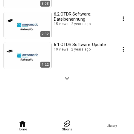
3:03
6.2 OTDR Software:
Dateibenennung
15 views
2 years ago
2:32
6.1 OTDR Software: Update
19 views
2 years ago
4:22
Library
Home
Shorts