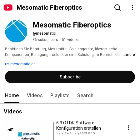
Mesomatic Fiberoptics
Mesomatic Fiberoptics
@mesomatic
36 subscribers
•
51 videos
Benötigen Sie Beratung, Messmittel, Spleissgeräte, fiberoptische 
Komponenten, Reinigungstools oder eine Schulung im Bereich Fiberoptic? 
...more
Dann sind Sie bei uns richtig. Unser Team mit langjähriger Erfahrung im 
mesomatic.ch
Bereich Fiberoptic ist motiviert eine optimale Lösung für Sie zu finden. 
Fordern Sie uns heraus und überzeugen Sie sich von unserem 
Subscribe
kompetenten Service. 
Home
Videos
Playlists
Search
Videos
6.3 OTDR Software:
Konfiguration erstellen
22 views
2 years ago