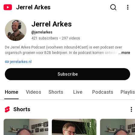
Jerrel Arkes
Jerrel Arkes
@jerrelarkes
421 subscribers
•
297 videos
De Jerrel Arkes Podcast (voorheen Inbound4Cast) is een podcast over 
organisch groeien voor B2B bedrijven. In de podcast komen ontwikkelingen 
...more
op het gebied van content marketing, demand generation, inbound 
jerrelarkes.nl
marketing, AI voor marketing en SEO voorbij. 
Subscribe
Home
Videos
Shorts
Live
Podcasts
Playli
Shorts