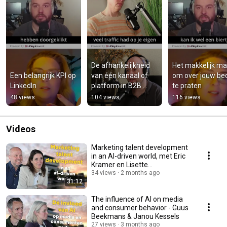
De afhankelijkheid 
Het makkelijk ma
Een belangrijk KPI op 
van één kanaal of 
om over jouw bedr
LinkedIn
platform in B2B 
te praten
marketing
48 views
104 views
116 views
Videos
Marketing talent development
in an AI-driven world, met Eric
Kramer en Lisette
Doodeheefver-Otten
34 views
2 months ago
31:12
The influence of AI on media
and consumer behavior - Guus
Beekmans & Janou Kessels
27 views
3 months ago