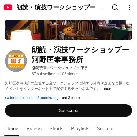
朗読・演技ワークショップー河
野匡泰事務所
朗読・演技ワークショップー
河野匡泰事務所
@朗読演技ワークショップー河野
67 subscribers
•
103 videos
河野匡泰事務所の主催する全ワークショップに関する発表や企画など様々な
イベントをインターネット上で配信するチャンネルです。 
...more
fortheactors.com/roudokuengi
and 3 more links
Subscribe
Home
Videos
Shorts
Playlists
Search