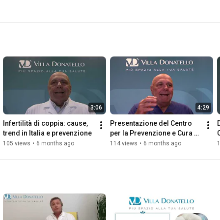
3:06
4:29
Infertilità di coppia: cause, 
Presentazione del Centro 
trend in Italia e prevenzione
per la Prevenzione e Cura 
dell'Infertilità di Villa 
105 views
•
6 months ago
114 views
•
6 months ago
Donatello