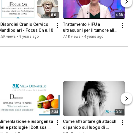
8:01
4:38
I Disordini Cranio Cervico 
Trattamento HIFU a 
Mandibolari - Focus On n.10
ultrasuoni per il tumore alla 
prostata - Dott. Giampaolo 
.5K views
•
9 years ago
7.1K views
•
4 years ago
Siena (TG2 Medicina 33)
2:34
3:31
Alimentazione e insorgenza 
Come affrontare gli attacchi 
delle patologie | Dott.ssa 
di panico sul luogo di 