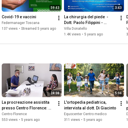
59:43
3:43
Covid-19 e vaccini
La chirurgia del piede  - 
Dott. Paolo Filippini - 
P
Federmanager Toscana
Intervista a Radio News 24
137 views
•
Streamed 5 years ago
Villa Donatello
V
1.4K views
•
5 years ago
24:38
5:04
La procreazione assistita 
L'ortopedia pediatrica, 
presso Centro Florence: 
intervista al dott. Di Giacinto
una storia lunga più di 30 
Centro Florence
Equocenter Centro medico
D
anni
553 views
•
5 years ago
311 views
•
5 years ago