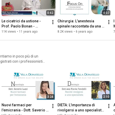
0:42
4:07
Le cicatrici da ustione - 
Chirurgia: L'anestesia 
Prof. Paolo Bonan - 
spinale raccontata da una 
Dermatologia e 
paziente
11K views
•
11 years ago
8.2K views
•
6 years ago
7
Dermochirurgia Laser
entiamo in poco più di un
strati con i professionisti
3:24
2:10
Nuovi farmaci per 
DIETA: L'importanza di 
l'emicrania - Dott. Saverio 
rivolgersi a uno specialista 