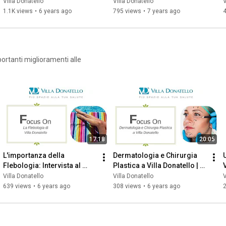
Luzzi
- Dott.ssa Flavia Fondelli
F
Villa Donatello
Villa Donatello
V
1.1K views
•
6 years ago
795 views
•
7 years ago
ortanti miglioramenti alle
17:18
20:05
L'importanza della 
Dermatologia e Chirurgia 
Flebologia: Intervista al 
Plastica a Villa Donatello | 
Dott. Luca Gazzabin
Sesto Fiorentino
Villa Donatello
Villa Donatello
V
639 views
•
6 years ago
308 views
•
6 years ago
2