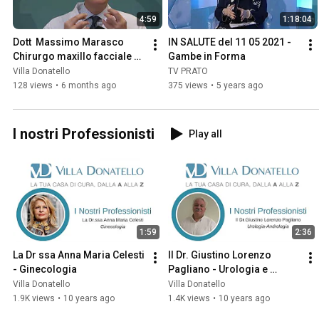
4:59
1:18:04
Dott  Massimo Marasco 
IN SALUTE del 11 05 2021 - 
Chirurgo maxillo facciale su 
Gambe in Forma
chirurgia ricostruttiva 
Villa Donatello
TV PRATO
preimplantare
128 views
•
6 months ago
375 views
•
5 years ago
I nostri Professionisti
Play all
1:59
2:36
La Dr ssa Anna Maria Celesti 
Il Dr. Giustino Lorenzo 
- Ginecologia
Pagliano - Urologia e 
Andrologia
Villa Donatello
Villa Donatello
1.9K views
•
10 years ago
1.4K views
•
10 years ago