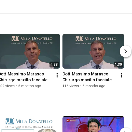
4:38
1:30
Dott  Massimo Marasco 
Dott  Massimo Marasco 
Chirurgo maxillo facciale su 
Chirurgo maxillo facciale su 
russamento e apnee 
chirurgia maxillo facciale
102 views
•
6 months ago
116 views
•
6 months ago
notturne