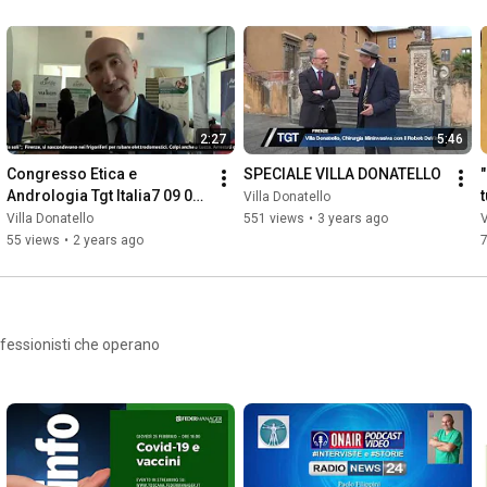
2:27
5:46
Congresso Etica e 
SPECIALE VILLA DONATELLO
Andrologia Tgt Italia7 09 03 
Villa Donatello
2024
Villa Donatello
551 views
•
3 years ago
V
55 views
•
2 years ago
rofessionisti che operano