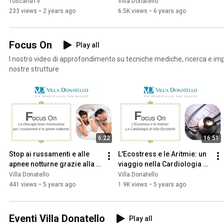
PACEMAKER DI ULTIMA 
dietista-nutrizionista
ToscanaTV
Villa Donatello
GENERAZIONE PER LA 
233 views
•
2 years ago
6.5K views
•
6 years ago
RISONANZA
Focus On
Play all
I nostro video di approfondimento su tecniche mediche, ricerca e imp
nostre strutture
6:22
16:51
Stop ai russamenti e alle 
L'Ecostress e le Aritmie: un 
apnee notturne grazie alla 
viaggio nella Cardiologia di 
chirurgia laser mininvasiva
Villa Donatello
Villa Donatello
Villa Donatello
441 views
•
5 years ago
1.9K views
•
5 years ago
Eventi Villa Donatello
Play all