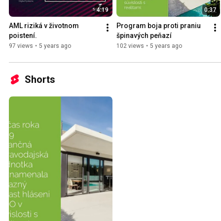
4:19
0:37
AML riziká v životnom 
Program boja proti praniu 
poistení.
špinavých peňazí
97 views
•
5 years ago
102 views
•
5 years ago
Shorts