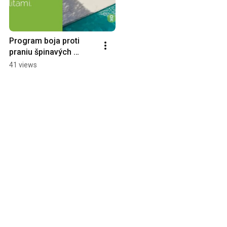
Program boja proti 
praniu špinavých 
peňazí
41 views