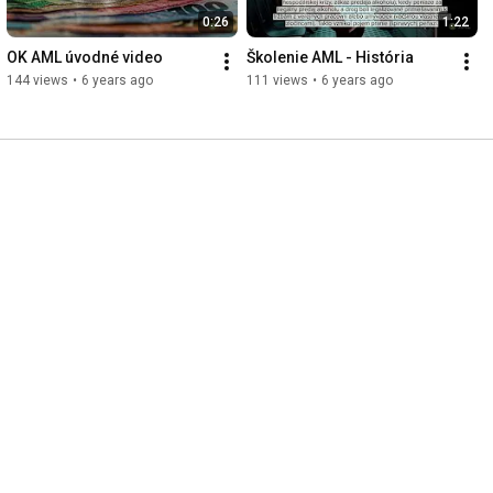
0:26
1:22
OK AML úvodné video
Školenie AML - História
144 views
•
6 years ago
111 views
•
6 years ago