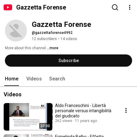
Gazzetta Forense
Gazzetta Forense
@gazzettaforense4992
12 subscribers
•
14 videos
More about this channel
...more
Subscribe
Home
Videos
Search
Videos
Aldo Franceschini - Libertà
personale versus intangibilità
del giudicato
262 views
11 years ago
32:30
Ermelinda Balbo - Effetto