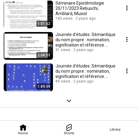
Séminaire Epistémologie
20/11/2023 Rebuschi,
Amblard, Musiol
185 views
2 years ago
1:51:42
Journée d'études: Sémantique
du nom propre : nomination,
signification et référence.
Partie 4
91 views
2 years ago
2:04:53
Journée d'études: Sémantique
du nom propre : nomination,
signification et référence.
Partie 1
89 views
2 years ago
1:49:39
Library
Home
Shorts