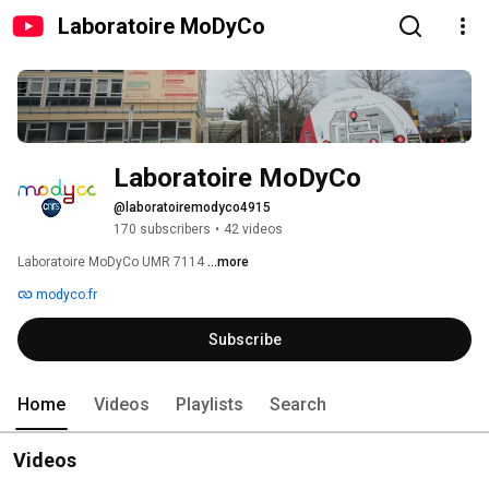
Laboratoire MoDyCo
Laboratoire MoDyCo
@laboratoiremodyco4915
170 subscribers
•
42 videos
Laboratoire MoDyCo UMR 7114 
...more
modyco.fr
Subscribe
Home
Videos
Playlists
Search
Videos