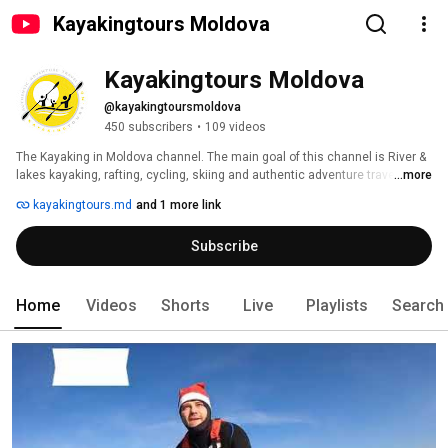
Kayakingtours Moldova
Kayakingtours Moldova
@kayakingtoursmoldova
450 subscribers
•
109 videos
The Kayaking in Moldova channel. The main goal of this channel is River & 
lakes kayaking, rafting, cycling, skiing and authentic adventure travel in 
...more
Moldova. 
kayakingtours.md
and 1 more link
Subscribe
Home
Videos
Shorts
Live
Playlists
Search