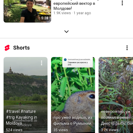
европейский вектор в
Молдове!
1.9K views
1 year ago
5:28
Shorts
#travel #nature 
невероятно, уж 
#trip Kayaking in 
про ужей водных, из 
поймал в реке 
Moldova
фильма о Румынии.
Днестр рыбу, быч
и выносит его на 
524 views
35 views
3.2K views