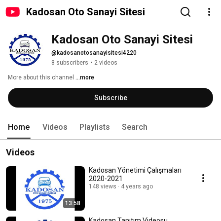
Kadosan Oto Sanayi Sitesi
Kadosan Oto Sanayi Sitesi
@kadosanotosanayisitesi4220
8 subscribers
•
2 videos
More about this channel
...more
Subscribe
Home
Videos
Playlists
Search
Videos
Kadosan Yönetimi Çalışmaları
2020-2021
148 views
4 years ago
13:58
Kadosan Tanıtım Videosu