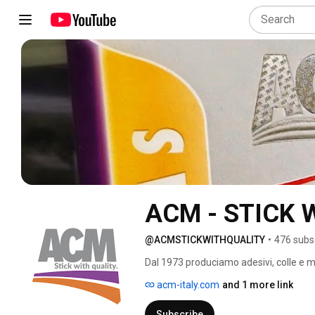
ACM - STICK 
@ACMSTICKWITHQUALITY
•
476 subs
Dal 1973 produciamo adesivi, colle e ma
professionista e più semplice quello d
acm-italy.com
and 1 more link
persone, suddivise fra la sede, saldamen
dimensione internazionale (operiamo in
Subscribe