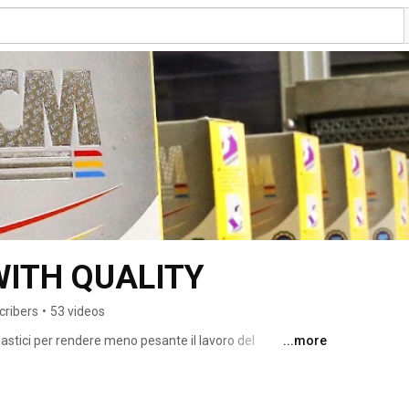
WITH QUALITY
cribers
•
53 videos
stici per rendere meno pesante il lavoro del 
...more
el non professionista. Siamo un team di quasi cinquanta 
te in Italia, e due branch office in Russia e in Turchia. La 
 modo stabile nei mercati di sessanta paesi) ha 