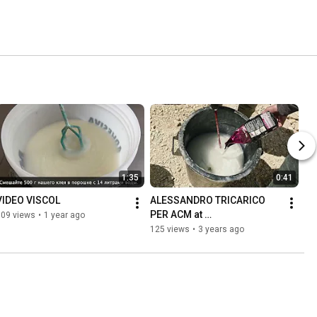
1:35
0:41
VIDEO VISCOL
ALESSANDRO TRICARICO 
PER ACM at 
109 views
•
1 year ago
#Stonelandfest2023
125 views
•
3 years ago