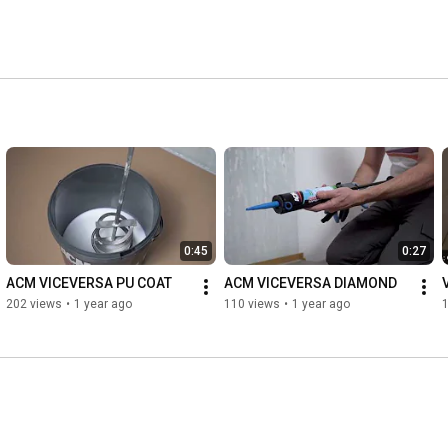
ili e ci ha aiutato ad ampliare i nostri orizzonti. 
petto per l’ambiente e sensibilità verso le persone sono i 
o il nostro lavoro. 
0:45
0:27
ACM VICEVERSA PU COAT
ACM VICEVERSA DIAMOND
202 views
•
1 year ago
110 views
•
1 year ago