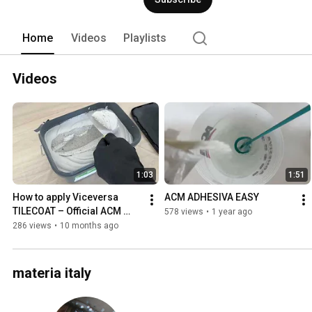
contribuito a renderci sempre più flessib
Innovazione, attenzione ai dettagli, ris
principali aspetti che contraddistinguon
Home
Videos
Playlists
Videos
1:03
1:51
How to apply Viceversa 
ACM ADHESIVA EASY
TILECOAT – Official ACM 
578 views
•
1 year ago
tutorial video
286 views
•
10 months ago
materia italy