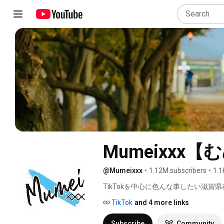
Mumeixxx【
@Mumeixxx
•
1.12M subscribers
•
1.1
TikTokを中心に色んな事したい滋賀県在
TikTok
and 4 more links
Subscribe
Community