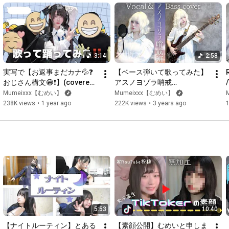
ねぇ、その口誰のため？

曖昧　言えない　察し　言いそうで　今日も笑ってあげんだよ

全部もう期限切れなんだよ

#むめい
#Mumeixxx
#イロニア
＃新曲
3:14
2:58
■2025/9/3 Mumeixxx 4thシングル「あのね あのね」

実写で【お返事まだカナ💦❓
【ベース弾いて歌ってみた】
配信リンク：
https://Mumeixxx.lnk.to/anoneanoneID
おじさん構文😁❗️】(covered 
アスノヨゾラ哨戒
MV：
https://youtu.be/yBCTSdEfnEY
by むめい)
班/Orangestar【むめい】
Mumeixxx【むめい】
Mumeixxx【むめい】
■2025/5/28 Mumeixxx 3rdシングル「愛論理」

238K views
•
1 year ago
222K views
•
3 years ago
配信リンク：
https://Mumeixxx.lnk.to/Aironri
MV：
https://youtu.be/IEmkdRRLFQg
■2ndシングル「→←」

配信リンク：
https://lnk.to/migimukehidari
MV：
https://youtu.be/r0e5V2fEnSU
■デビュー配信シングル「ぷっちょへんざっ」

配信リンク： 
https://lnk.to/PuchoHenza
MV： 
https://youtu.be/YWjtQEIj1kw
■過去作

「堂々」
https://youtu.be/dPpP59hmQ4g
5:53
10:40
「IF」
https://youtu.be/vqE9aiVyETM
【ナイトルーティン】とある
【素顔公開】むめいと申しま