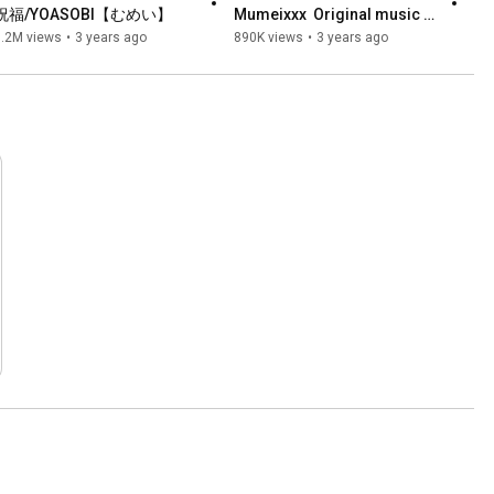
祝福/YOASOBI【むめい】
Mumeixxx  Original music 
video
1.2M views
•
3 years ago
890K views
•
3 years ago