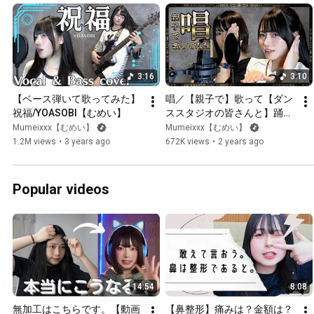
3:16
3:10
【ベース弾いて歌ってみた】
唱／【親子で】歌って【ダン
祝福/YOASOBI【むめい】
ススタジオの皆さんと】踊っ
てみた USJ (ゾンビ・デ・ダ
Mumeixxx【むめい】
Mumeixxx【むめい】
ンス)
1.2M views
•
3 years ago
672K views
•
2 years ago
Popular videos
14:54
8:08
無加工はこちらです。【動画
【鼻整形】痛みは？金額は？