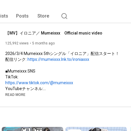
lists
Posts
Store
【MV】イロニア／ Mumeixxx　Official music video
125,992 views
5 months ago
2026/3/4 Mumeixxx 5thシングル「イロニア」配信スタート！ 

配信リンク: 
https://mumeixxx.lnk.to/ironiaxxx
■Mumeixxx SNS 

https://www.tiktok.com/@mumeixxx
https://youtube.com/@Mumeixxx
READ MORE
https://x.com/_mumei_r
https://www.instagram.com/mumeix820
＜Music staff＞
