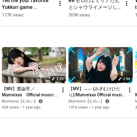
Tell me your favorite 
Re:ゼロのエミリアたん
その自信どこ製？

Yukkuri game 
とシャウライメージし
都合よくね？

streamers! 🧹⛩️#tiktok 
たコーデ❄️🦂#tiktok　
177K views
369K views
黙ればいいですか。

#dance
空いたグラスを取り　注ぐの私じゃない

Can’t understand

Tell me why, tell me why it all feels unfair

君はこんな場所でall right？

照る未来語るほど痛む　独り取り残されていく

群がる街のせいにして

釣り合わない言葉も　ズレた世界も

抱えたまま歩ける人でありたいな

3:29
2:50
批評や揚げ足もきっと私のため！

【MV】愛論理 ／ 
【MV】→← (みぎむけひだ
あぁそんな事　思うわけないよ

Mumeixxx　Official music 
り)/Mumeixxx Official music 
Tell me why, tell me why it all feels unfair

video
video
Mumeixxx【むめい】
Mumeixxx【むめい】
論外、冗談じゃない

92K views
•
1 year ago
141K views
•
1 year ago
Tell me why, tell me why it all feels unfair

君はこんな場所でall right？

照る未来語るほど痛む　飲み込んだ言葉が泣く

Tell me why, tell me why it all feels unfair
