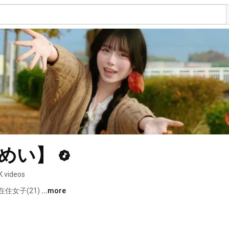
むめい】
K videos
住女子(21) 
...more