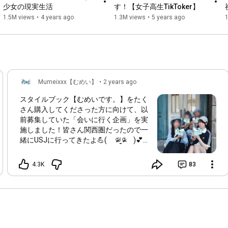
少女の現実生活
す！【女子高生TikToker】
https://mumeixxx.official.ec/items/10...
1.5M views
•
4 years ago
1.3M views
•
5 years ago
※書店、他ネット通販では販売しておりません。

◤スタイルブック「むめいです。」2024.3～発売中◢

Amazon限定版(生写真付)

➡
https://www.amazon.co.jp/dp/4796873813
通常版

Mumeixxx【むめい】
•
2 years ago
➡
https://www.amazon.co.jp/dp/4796873740
＝＝＝＝＝＝＝＝＝＝＝＝＝＝＝＝＝＝＝＝＝＝＝＝

スタイルブック【むめいです。】をたく
さん購入してくださった方に向けて、以
https://mumeixxx.official.ec
前募集していた「会いに行く企画」を実
◤LINEスタンプ販売中◢

施しました！皆さん関西圏だったので一
緒にUSJに行ってきたよ💪( ᵒ̴̶̷᷄ ˡ̼̮ ᵒ̴̶̷᷅ )💕
https://line.me/S/sticker/24544962
感謝の恩返しできて良かった！ 暑かっ
たけどありがとうー！ またこんな企画
https://line.me/S/sticker/28173889
4.3K
83
があったら皆さん宜しくね！ ※顔出し
＝＝＝＝＝＝＝＝＝＝＝＝＝＝＝＝＝＝＝＝＝＝＝＝

OKだったけど心配なのでぼかしました
お問い合わせ

【mumeixxx@margaux-works.com】