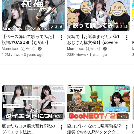
Vocal: Mumeixxx

Lyrics: Mumeixxx/柿沼雅美

Music: Tsuyoshi Okamoto

Produce＆Arrangement: Tsuyoshi Okamoto

3:16
3:14
Recording/Mixing/Mastering Engineer: 滝澤武士 

＜Music video staff＞

【ベース弾いて歌ってみた】
実写で【お返事まだカナ💦❓
Starring: Mumeixxx

祝福/YOASOBI【むめい】
おじさん構文😁❗️】(covered 
Director of Photography：SUSUMU TAKATA

by むめい)
Mumeixxx【むめい】
Mumeixxx【むめい】
Lighting Director：TATSUYA  ISHIGAKI

1.2M views
•
3 years ago
238K views
•
1 year ago
AI Creator：REO SONODA (D.Walker)

Production  Support： ICHIRO KITAGAWA(D.Walker)/ MASAKI 
HIRAGA (D.Walker)

Production Manager: KAZUKI YOSHIDA (D.Walker)

Production Producer: SHOTA SUGANO (D.Walker) 

Director: TOSHIRO SONODA (D.Walker)

Film Production：D.Walker

ーーーーーーーーーーーーーーーーーーーーーーー 

18:51
17:13
Tell me why, tell me why it all feels unfair

瞳逸らし言葉はほどけてく

痩せたらコメ欄大荒れ⁉私の
協力プレイなのに喧嘩勃発!?
[
ダイエット法は…
爆笑でおかんPがクタクタ