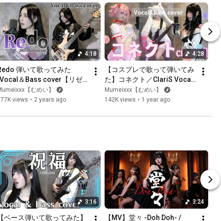
4:18
4:28
Redo 弾いて歌ってみた 
【コスプレで歌って弾いてみ
/Vocal＆Bass cover【リゼ
た】コネクト／ClariS Vocal
ロ】
＆Bass cover
Mumeixxx【むめい】
Mumeixxx【むめい】
177K views
•
2 years ago
142K views
•
1 year ago
3:16
3:24
【ベース弾いて歌ってみた】
【MV】堂々 -Doh Doh- / 