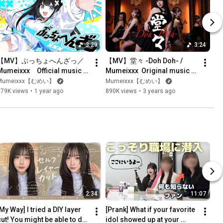
3:29
3:24
【MV】ぷっちょへんざっ／
【MV】堂々 -Doh Doh- / 
Mumeixxx　Official music 
Mumeixxx  Original music 
video
video
Mumeixxx【むめい】
Mumeixxx【むめい】
379K views
•
1 year ago
890K views
•
3 years ago
2:34
11:07
My Way] I tried a DIY layer 
[Prank] What if your favorite 
cut! You might be able to do 
idol showed up at your 