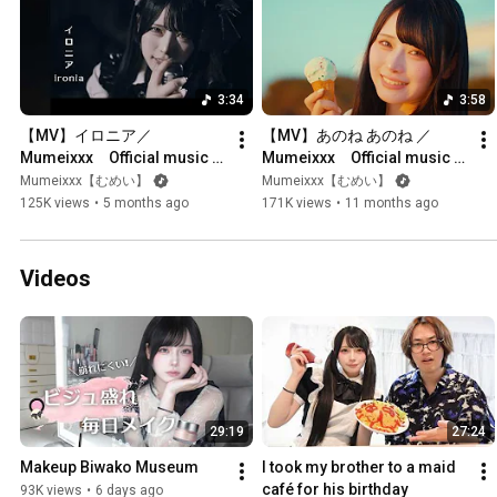
3:34
3:58
【MV】イロニア／ 
【MV】あのね あのね ／ 
Mumeixxx　Official music 
Mumeixxx　Official music 
video
video
Mumeixxx【むめい】
Mumeixxx【むめい】
125K views
•
5 months ago
171K views
•
11 months ago
Videos
29:19
27:24
Makeup Biwako Museum
I took my brother to a maid 
café for his birthday
93K views
•
6 days ago