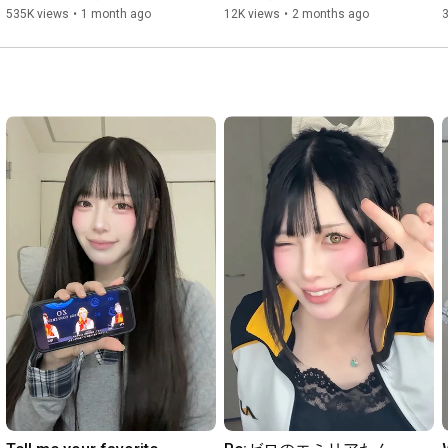
理解者ぶった顔してくるなんてバカみたい

に…テーマソング歌ってます
i
535K views
•
1 month ago
12K views
•
2 months ago
身ぐるみ剝がしたい　透ける下心

🎀【グーネクト√２】
距離感ゼロのクソバイス

聞いてもないよ　君の人生論

「君のため」ってラベルは本物？

正しいんですか？

偉いんですか？

貴方はなんですか？

声を張り上げればまかり通る世界

I can’t get it

Tell me why, tell me why it all feels unfair

君はこんな場所でall right？

照る未来語るほど痛む　飲み込んだ言葉が泣く

Tell me why, tell me why it all feels unfair

ねぇ、その口誰のため？

曖昧　言えない　察し　言いそうで　今日も笑ってあげんだよ

全部もう期限切れなんだよ

別に欲しかった訳じゃない　選んでもないのに

はき違えた等価交換　天秤にかけて
