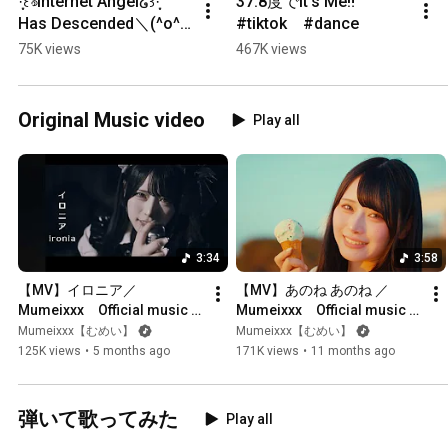
·̩͙꒰ঌInternet Angel໒꒱·̩͙ 
37.8度でit's Me‼️
Has Descended＼(^o^)
#tiktok　#dance
／ #tiktok #dance
75K views
467K views
Original Music video
Play all
3:34
3:58
【MV】イロニア／ 
【MV】あのね あのね ／ 
Mumeixxx　Official music 
Mumeixxx　Official music 
video
video
Mumeixxx【むめい】
Mumeixxx【むめい】
125K views
•
5 months ago
171K views
•
11 months ago
弾いて歌ってみた
Play all