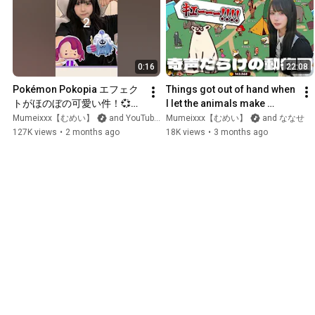
0:16
22:08
Pokémon Pokopia エフェク
Things got out of hand when 
トがほのぼの可愛い件！💞#
I let the animals make 
ぽこポケフォトチャレンジ 
noises as they pleased [My 
Mumeixxx【むめい】
and YouTube Japan 公式チャンネル
Mumeixxx【むめい】
and ななせ
#PR #YouTubeショート #ぽ
Voice Zoo]
127K views
•
2 months ago
18K views
•
3 months ago
こあポケモン