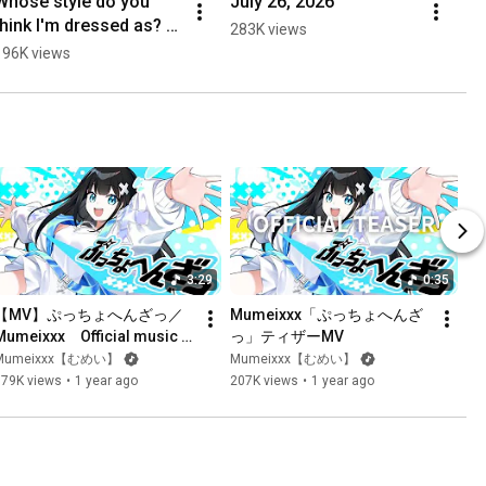
Whose style do you 
July 26, 2026
think I'm dressed as? 
283K views
🤍❄️# #tiktok #dance
196K views
3:29
0:35
【MV】ぷっちょへんざっ／
Mumeixxx「ぷっちょへんざ
Mumeixxx　Official music 
っ」ティザーMV
video
Mumeixxx【むめい】
Mumeixxx【むめい】
379K views
•
1 year ago
207K views
•
1 year ago