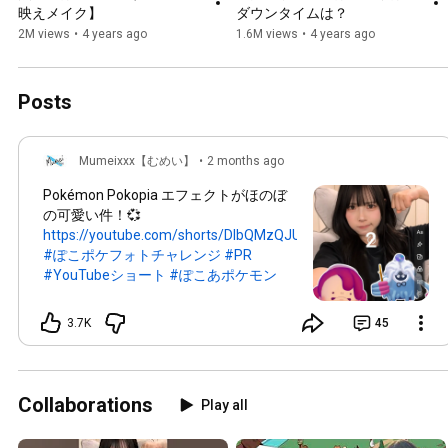
映えメイク】
ダウンタイムは？
2M views
•
4 years ago
1.6M views
•
4 years ago
Posts
Mumeixxx【むめい】
•
2 months ago
Pokémon Pokopia エフェクトがほのぼ
の可愛い件！💞
https://youtube.com/shorts/DlbQMzQJUy...
#ぽこポケフォトチャレンジ
#PR
#YouTubeショート
#ぽこあポケモン
3.7K
45
Collaborations
Play all