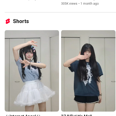
305K views
•
1 month ago
Shorts