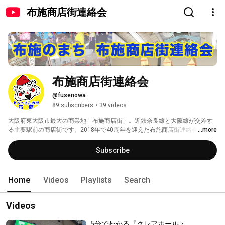
布施商店街連絡会
布施商店街連絡会
@fusenowa
89 subscribers
•
39 videos
大阪府東大阪市最大の商業地「布施商店街」。近鉄奈良線と大阪線が交差す
る主要駅前の商店街です。2018年で40周年を迎えた布施商店街連絡会の公式
...more
アカウントです。 
Subscribe
Home
Videos
Playlists
Search
Videos
5分でわかる『クレアホール・