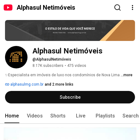
Alphasul Netimóveis
Alphasul Netimóveis
@AlphasulNetimóveis
8.17K subscribers
•
475 videos
✨Especialista em imóveis de luxo nos condomínios de Nova Lima 
...more
alphasulmg.com.br
and 2 more links
Subscribe
Home
Videos
Shorts
Live
Playlists
Search