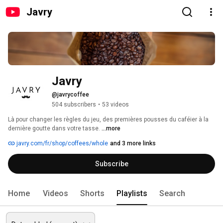
Javry
Javry
@javrycoffee
504 subscribers
•
53 videos
Là pour changer les règles du jeu, des premières pousses du caféier à la 
dernière goutte dans votre tasse. 
...more
javry.com/fr/shop/coffees/whole
and 3 more links
Subscribe
Home
Videos
Shorts
Playlists
Search