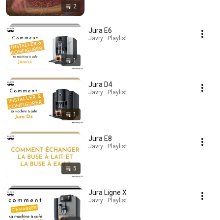
2
Jura E6
Javry · Playlist
1
Jura D4
Javry · Playlist
1
Jura E8
Javry · Playlist
5
Jura Ligne X
Javry · Playlist