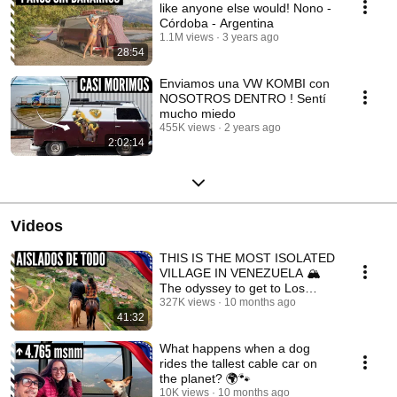
like anyone else would! Nono -
Córdoba - Argentina
1.1M views
3 years ago
28:54
Enviamos una VW KOMBI con
NOSOTROS DENTRO ! Sentí
mucho miedo
455K views
2 years ago
2:02:14
Videos
THIS IS THE MOST ISOLATED
VILLAGE IN VENEZUELA 🏔️
The odyssey to get to Los
Nevados.
327K views
10 months ago
41:32
What happens when a dog
rides the tallest cable car on
the planet? 🌍🐾
10K views
10 months ago