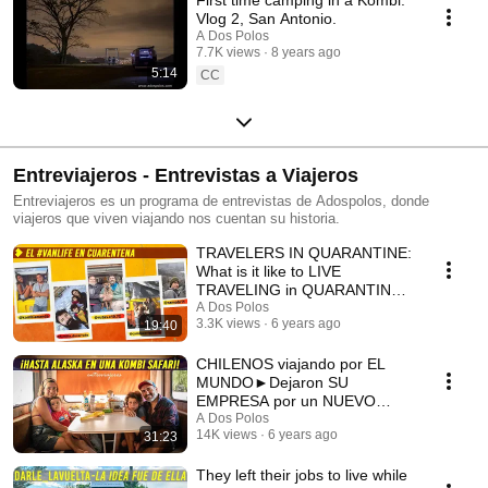
Vlog 2, San Antonio.
A Dos Polos
7.7K views
8 years ago
5:14
CC
Entreviajeros - Entrevistas a Viajeros
Entreviajeros es un programa de entrevistas de Adospolos, donde
viajeros que viven viajando nos cuentan su historia.
TRAVELERS IN QUARANTINE:
What is it like to LIVE
TRAVELING in QUARANTINE?
{ 5 Stories told by them }
A Dos Polos
3.3K views
6 years ago
19:40
CHILENOS viajando por EL
MUNDO►Dejaron SU
EMPRESA por un NUEVO
ESTILO DE VIDA[Entreviajeros
A Dos Polos
14K views
6 years ago
31:23
5/6][T2]
They left their jobs to live while