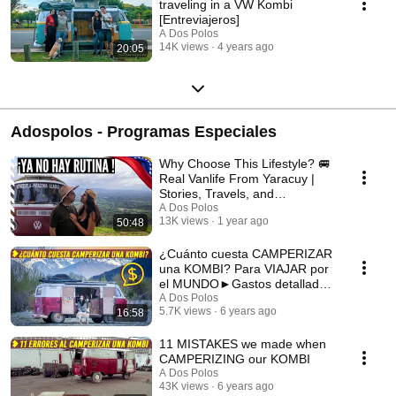
traveling in a VW Kombi
[Entreviajeros]
A Dos Polos
14K views
4 years ago
20:05
Adospolos - Programas Especiales
Why Choose This Lifestyle? 🚐
Real Vanlife From Yaracuy |
Stories, Travels, and
Reflections
A Dos Polos
13K views
1 year ago
50:48
¿Cuánto cuesta CAMPERIZAR
una KOMBI? Para VIAJAR por
el MUNDO►Gastos detallados
+CAMPERIZACIÓN VW T2
A Dos Polos
5.7K views
6 years ago
16:58
11 MISTAKES we made when
CAMPERIZING our KOMBI
A Dos Polos
43K views
6 years ago