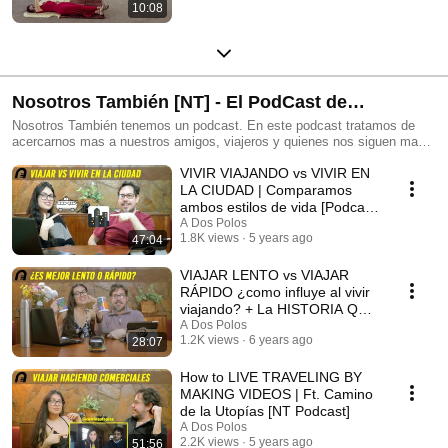
10:08
Nosotros También [NT] - El PodCast de
@adospolos
Nosotros También tenemos un podcast. En este podcast tratamos de
acercarnos mas a nuestros amigos, viajeros y quienes nos siguen mas
de cerca. Este es nuestro lugar de intercambio donde intentamos
VIVIR VIAJANDO vs VIVIR EN
comunicarnos y hacer crecer una comunidad en torno al proyecto.
Semana a semana compartimos con todos aquellos que nos escriben,
LA CIUDAD | Comparamos
comentan y sugieren temas.
ambos estilos de vida [Podcast
NT]
A Dos Polos
1.8K views
5 years ago
47:04
VIAJAR LENTO vs VIAJAR
RÁPIDO ¿como influye al vivir
viajando? + La HISTORIA QUE
A Dos Polos
VIENE [Podcast NT]
1.2K views
6 years ago
28:07
How to LIVE TRAVELING BY
MAKING VIDEOS | Ft. Camino
de la Utopías [NT Podcast]
A Dos Polos
2.2K views
5 years ago
51:56