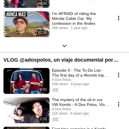
44:30
I'm AFRAID of riding the
Mérida Cable Car: My
confession in the Andes
26K views
1 year ago
52:29
VLOG @adospolos, un viaje documental por
América abordo de una VW Kombi, Saliendo
Episode 0 - The To-Do List -
desde Venezuela hasta Patagonia y Luego
The first day of a #kombi trip
across #America
A Dos Polos
Alaska.
20K views
8 years ago
8:50
CC
The mystery of the oil in our
VW Kombi - A Dos Polos, Vlog
1.
A Dos Polos
11K views
8 years ago
2:22
CC
First time camping in a Kombi.