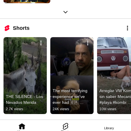
Shorts
The most terrifying 
Arreglar VW Komb
THE SILENCE - Los 
experience we've 
sin saber Mecani
Nevados Merida
ever had 🇧🇷 
#playa #kombi 
traveling the 
#vanlife #mecan
2.7K views
24K views
10M views
Amazon on a raft 
#brazil #kombi
Library