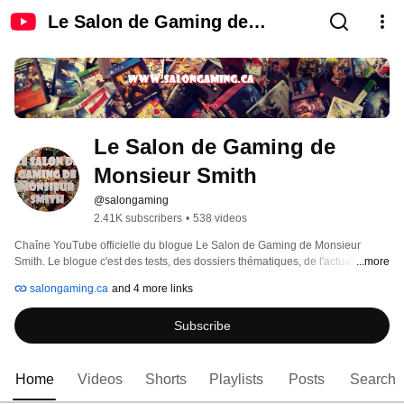
Le Salon de Gaming de
Monsieur Smith
Le Salon de Gaming de 
Monsieur Smith
@salongaming
2.41K subscribers
•
538 videos
Chaîne YouTube officielle du blogue Le Salon de Gaming de Monsieur 
Smith. Le blogue c'est des tests, des dossiers thématiques, de l'actualité, des 
...more
podcasts et plus! Retrouvez-nous au 
salongaming.ca
and 4 more links
Subscribe
Home
Videos
Shorts
Playlists
Posts
Search