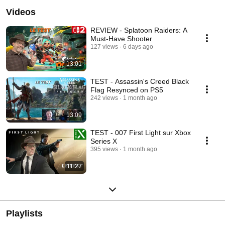
Videos
REVIEW - Splatoon Raiders: A
Must-Have Shooter
127 views
6 days ago
13:01
TEST - Assassin's Creed Black
Flag Resynced on PS5
242 views
1 month ago
13:09
TEST - 007 First Light sur Xbox
Series X
395 views
1 month ago
11:27
Playlists