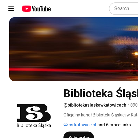
Biblioteka Ślą
@bibliotekaslaskawkatowicach
•
890
Oficjalny kanał Biblioteki Śląskiej w Ka
bs.katowice.pl
and 6 more links
Subscribe