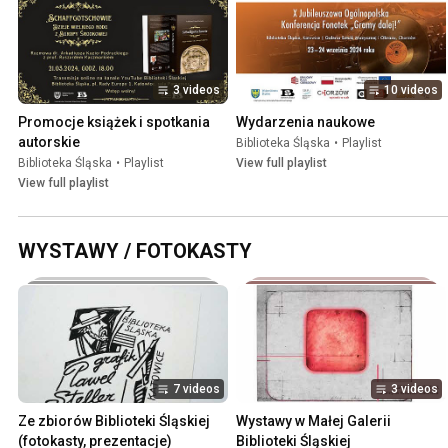
3 videos
10 videos
Promocje książek i spotkania 
Wydarzenia naukowe
autorskie
Biblioteka Śląska
•
Playlist
Biblioteka Śląska
•
Playlist
View full playlist
View full playlist
WYSTAWY / FOTOKASTY
7 videos
3 videos
Ze zbiorów Biblioteki Śląskiej 
Wystawy w Małej Galerii 
(fotokasty, prezentacje)
Biblioteki Śląskiej