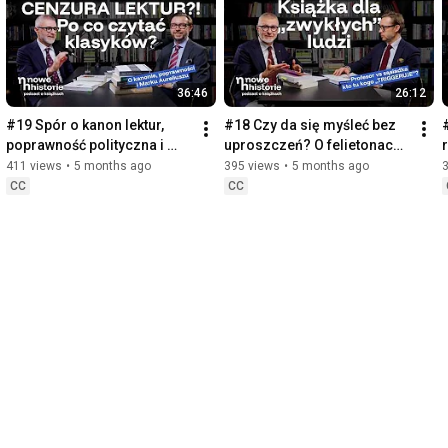
36:46
26:12
#19 Spór o kanon lektur, 
#18 Czy da się myśleć bez 
poprawność polityczna i 
uproszczeń? O felietonach | 
stoicyzm | „Rozmyślania” 
„Świat w oczach sąsiadki” 
411 views
•
5 months ago
395 views
•
5 months ago
Marek Aureliusz
Ryszard Koziołek
CC
CC