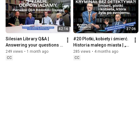
42:16
37:06
Silesian Library Q&A | 
#20 Plotki, kobiety i śmierć. 
Answering your questions 
Historia małego miasta | „Ci, 
about books, podcasts, and 
którzy mówią. Ci, którzy 
249 views
•
1 month ago
285 views
•
4 months ago
events
milczą” Valerio
CC
CC