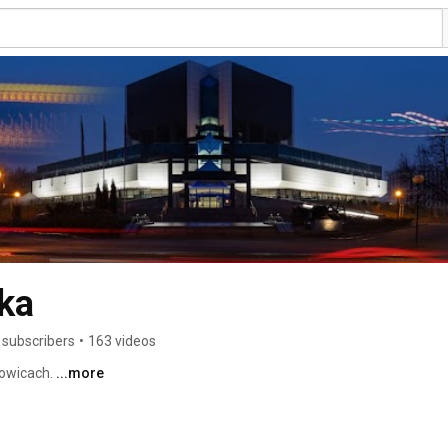
ska
 subscribers
•
163 videos
towicach. 
...more