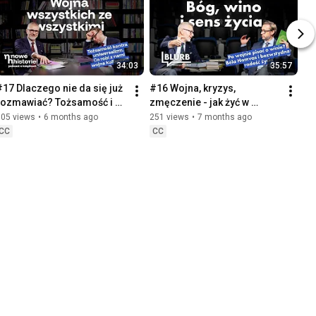
34:03
35:57
#17 Dlaczego nie da się już 
#16 Wojna, kryzys, 
rozmawiać? Tożsamość i 
zmęczenie - jak żyć w 
polaryzacja | "Pułapka 
radości? | "Filozofia wina" 
305 views
•
6 months ago
251 views
•
7 months ago
tożsamości" Yascha Mounk
Béla Hamvas
CC
CC