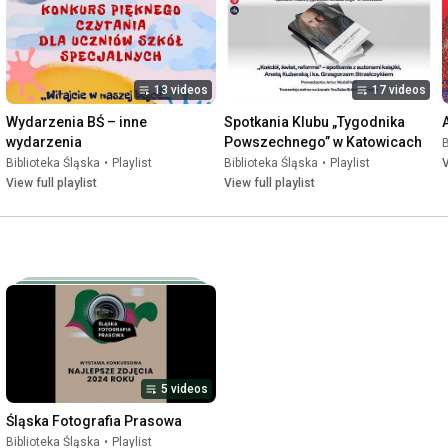
13 videos
17 videos
Wydarzenia BŚ – inne 
Spotkania Klubu „Tygodnika 
wydarzenia
Powszechnego” w Katowicach
B
Biblioteka Śląska
•
Playlist
Biblioteka Śląska
•
Playlist
V
View full playlist
View full playlist
5 videos
Śląska Fotografia Prasowa
Biblioteka Śląska
•
Playlist