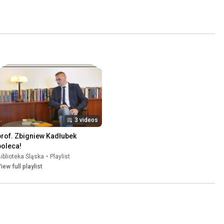
3 videos
prof. Zbigniew Kadłubek 
poleca!
iblioteka Śląska
•
Playlist
iew full playlist