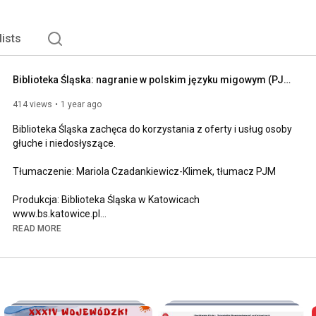
lists
Biblioteka Śląska: nagranie w polskim języku migowym (PJM)
414 views
1 year ago
Biblioteka Śląska zachęca do korzystania z oferty i usług osoby 
głuche i niedosłyszące.

Tłumaczenie: Mariola Czadankiewicz-Klimek, tłumacz PJM

Produkcja: Biblioteka Śląska w Katowicach

www.bs.katowice.pl

Katowice 2025

READ MORE
Znajdziecie nas także na:

Facebooku: 
https://www.facebook.com/BibliotekaSl...
Instagramie: 
https://www.instagram.com/biblioteka_...