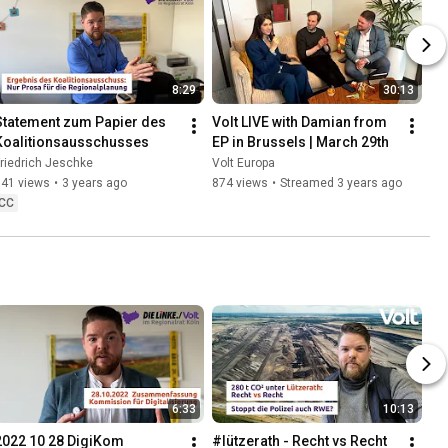
8:29
30:13
Statement zum Papier des 
Volt LIVE with Damian from 
Koalitionsausschusses
EP in Brussels | March 29th
riedrich Jeschke
Volt Europa
141 views
•
3 years ago
874 views
•
Streamed 3 years ago
CC
6:33
10:13
2022 10 28 DigiKom 
#lützerath - Recht vs Recht 