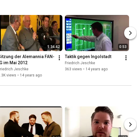
1:34:42
0:53
Sitzung der Alemannia FAN-
Taktik gegen Ingolstadt
IG im Mai 2012
Friedrich Jeschke
riedrich Jeschke
363 views
•
14 years ago
.3K views
•
14 years ago