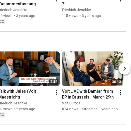
Zusammenfassung
?!
riedrich Jeschke
Friedrich Jeschke
24 views
•
3 years ago
115 views
•
3 years ago
CC
7:42
30:13
alk with Jules (Volt 
Volt LIVE with Damian from 
Maastricht)
EP in Brussels | March 29th
riedrich Jeschke
Volt Europa
60 views
•
2 years ago
874 views
•
Streamed 3 years ago
CC