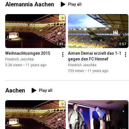
Alemannia Aachen
Play all
1:45
0:57
Weihnachtssingen 2015
Aimen Demai erzielt das 1-1 
gegen den FC Hennef
Friedrich Jeschke
3.2K views
•
11 years ago
Friedrich Jeschke
733 views
•
11 years ago
Aachen
Play all