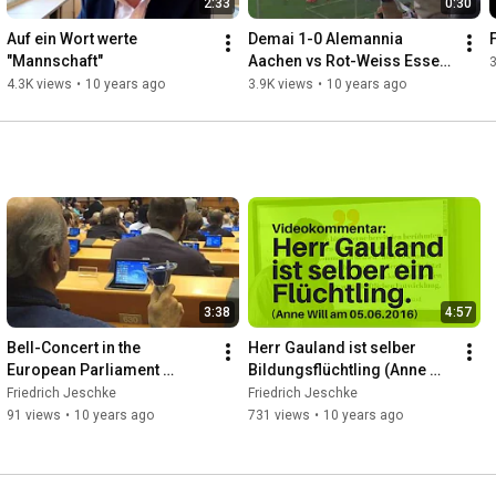
2:33
0:30
Auf ein Wort werte 
Demai 1-0 Alemannia 
"Mannschaft"
Aachen vs Rot-Weiss Essen 
3
2015/2016
4.3K views
•
10 years ago
3.9K views
•
10 years ago
3:38
4:57
Bell-Concert in the 
Herr Gauland ist selber 
European Parliament 
Bildungsflüchtling (Anne 
#EUOpenDay 2016
Will 05.06.2016)
Friedrich Jeschke
Friedrich Jeschke
91 views
•
10 years ago
731 views
•
10 years ago