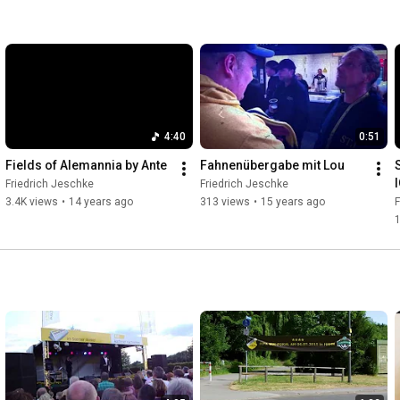
4:40
0:51
Fields of Alemannia by Ante
Fahnenübergabe mit Lou
Friedrich Jeschke
Friedrich Jeschke
3.4K views
•
14 years ago
313 views
•
15 years ago
F
1