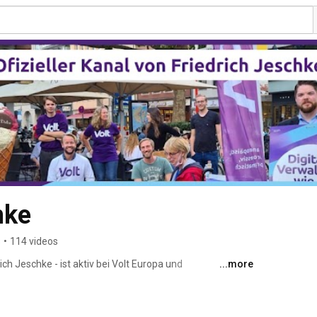
hke
s
•
114 videos
ch Jeschke - ist aktiv bei Volt Europa und 
...more
 Volt im Regionalrat im Regierungsbezirk Köln. 