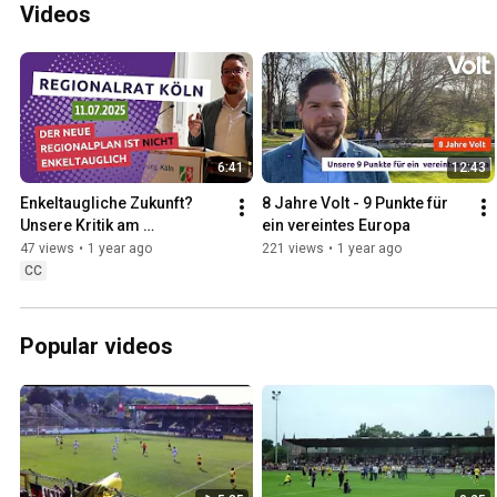
Videos
6:41
12:43
Enkeltaugliche Zukunft? 
8 Jahre Volt - 9 Punkte für 
Unsere Kritik am 
ein vereintes Europa
Regionalplan Köln – Rede 
47 views
•
1 year ago
221 views
•
1 year ago
von Friedrich Jeschke 
CC
11.07.202
Popular videos