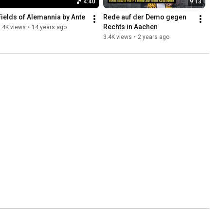
4:40
9:13
Fields of Alemannia by Ante
Rede auf der Demo gegen 
Rechts in Aachen
.4K views
•
14 years ago
3.4K views
•
2 years ago