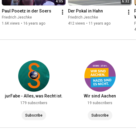
4:05
6:32
Paul Pooetz in der Soers
Der Pokal in Hahn
Friedrich Jeschke
Friedrich Jeschke
1.6K views
•
16 years ago
412 views
•
11 years ago
F
jurFabe - Alles, was Recht ist.
Wir sind Aachen
179 subscribers
19 subscribers
Subscribe
Subscribe