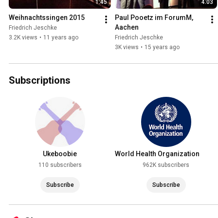
1:45
4:03
Weihnachtssingen 2015
Paul Pooetz im ForumM, 
Aachen
Friedrich Jeschke
3.2K views
•
11 years ago
Friedrich Jeschke
3K views
•
15 years ago
Subscriptions
Ukeboobie
World Health Organization
(WHO)
110 subscribers
962K subscribers
Subscribe
Subscribe