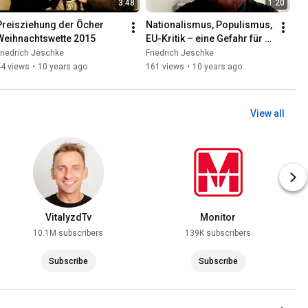
3:48
1:20
Preisziehung der Öcher 
Nationalismus, Populismus, 
Weihnachtswette 2015
EU-Kritik – eine Gefahr für 
Europa ?  - Eure Meinung 
riedrich Jeschke
Friedrich Jeschke
bitte!
44 views
•
10 years ago
161 views
•
10 years ago
View all
VitalyzdTv
Monitor
10.1M subscribers
139K subscribers
Subscribe
Subscribe