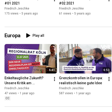
#01 2021
#02 2021
Friedrich Jeschke
Friedrich Jeschke
175 views
•
5 years ago
61 views
•
5 years ago
Europa
Play all
6:41
6:53
Enkeltaugliche Zukunft? 
Grenzkontrollen in Europa: 
Unsere Kritik am 
realistisch keine gute Idee
Regionalplan Köln – Rede 
Friedrich Jeschke
Friedrich Jeschke
von Friedrich Jeschke 
47 views
•
1 year ago
587 views
•
1 year ago
11.07.202
CC