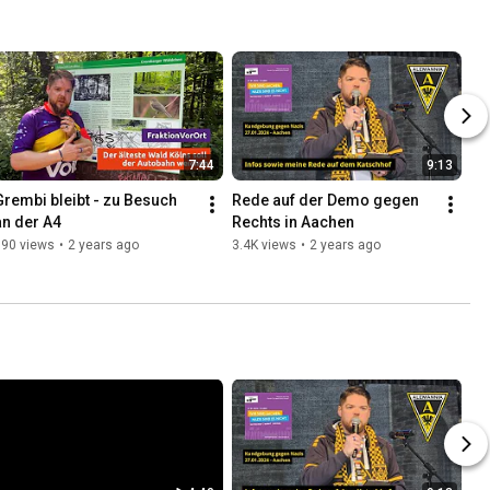
7:44
9:13
Grembi bleibt - zu Besuch 
Rede auf der Demo gegen 
an der A4
Rechts in Aachen
390 views
•
2 years ago
3.4K views
•
2 years ago