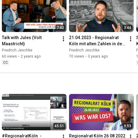
7:42
3:44
Talk with Jules (Volt 
21.04.2023 - Regionalrat 
Maastricht)
Köln mit alten Zahlen in der 
#Verkehrswende
Friedrich Jeschke
Friedrich Jeschke
F
60 views
•
2 years ago
70 views
•
3 years ago
CC
45:51
9:53
#RegionalratKöln  - 
Regionalrat Köln 26 08 2022