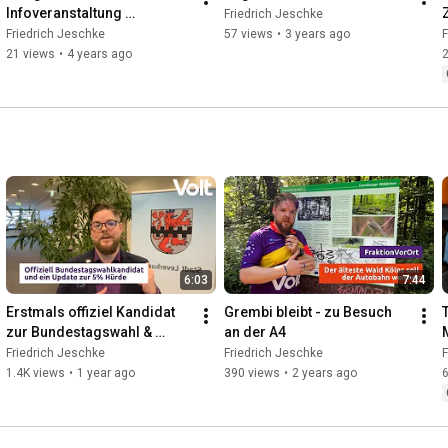
Infoveranstaltung 
Friedrich Jeschke
Neuaufstellung 
Friedrich Jeschke
57 views
•
3 years ago
F
Regionalplan
21 views
•
4 years ago
6:03
7:44
Erstmals offiziel Kandidat 
Grembi bleibt - zu Besuch 
T
zur Bundestagswahl & 
an der A4
Update 5% Hürde
Friedrich Jeschke
Friedrich Jeschke
F
1.4K views
•
1 year ago
390 views
•
2 years ago