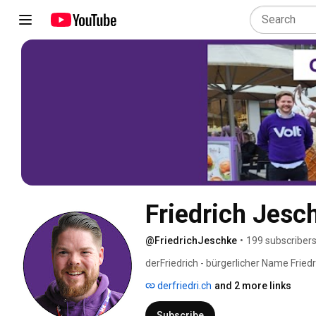
Friedrich Jesc
@FriedrichJeschke
•
199 subscriber
derFriedrich - bürgerlicher Name Friedri
Fraktionsvorsitzender von DIE LINKE. /
derfriedri.ch
and 2 more links
Subscribe