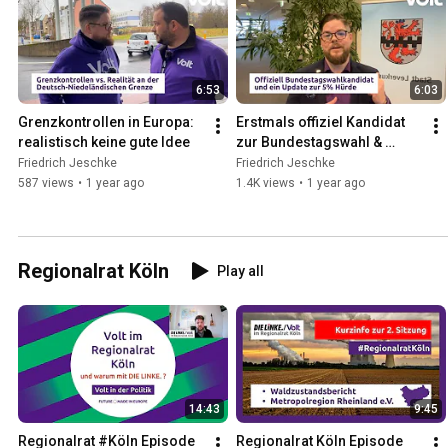
6:53
6:03
Grenzkontrollen in Europa: 
Erstmals offiziel Kandidat 
realistisch keine gute Idee
zur Bundestagswahl & 
Update 5% Hürde
Friedrich Jeschke
Friedrich Jeschke
587 views
•
1 year ago
1.4K views
•
1 year ago
Regionalrat Köln
Play all
14:43
9:45
Regionalrat #Köln Episode 
Regionalrat Köln Episode 