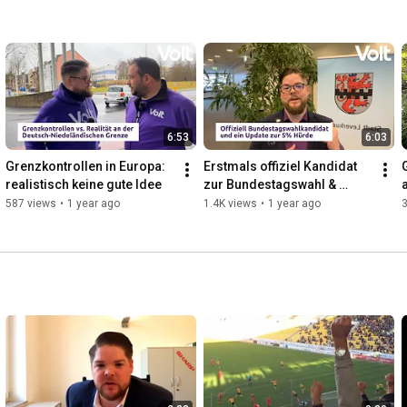
6:53
6:03
Grenzkontrollen in Europa: 
Erstmals offiziel Kandidat 
realistisch keine gute Idee
zur Bundestagswahl & 
Update 5% Hürde
587 views
•
1 year ago
1.4K views
•
1 year ago