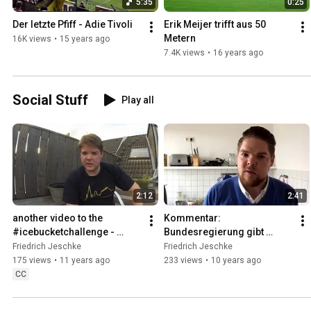
5:35
0:25
Der letzte Pfiff - Adie Tivoli
Erik Meijer trifft aus 50 
Metern
16K views
•
15 years ago
7.4K views
•
16 years ago
Social Stuff
Play all
2:12
2:41
another video to the 
Kommentar: 
#icebucketchallenge - 
Bundesregierung gibt 
please share if you like it!
Ermittlungen gegen 
Friedrich Jeschke
Friedrich Jeschke
Böhmermann frei.
175 views
•
11 years ago
233 views
•
10 years ago
CC