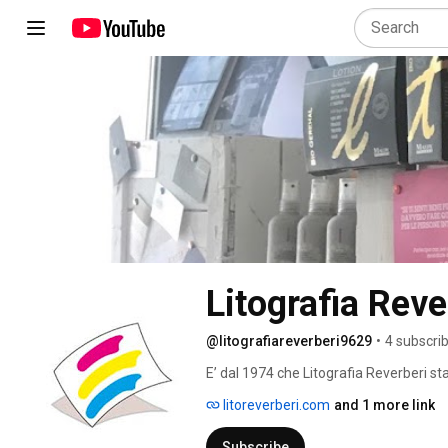
Litografia Reve
@litografiareverberi9629
•
4 subscri
E’ dal 1974 che Litografia Reverberi s
arti grafiche, vuol dire aver seguito tutt
litoreverberi.com
and 1 more link
campo le sue problematiche, le sue solu
degli ultimi anni, la sapienza del mondo 
Subscribe