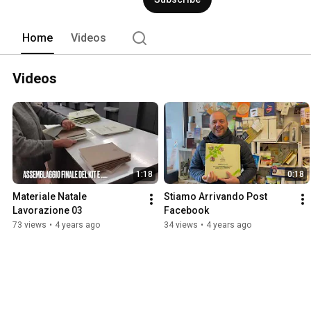
stampato commerciale e pubblicitario, 
agenzie di pubblicità agli uffici market
Home
Videos
Videos
1:18
0:18
Materiale Natale 
Stiamo Arrivando Post 
Lavorazione 03
Facebook
73 views
•
4 years ago
34 views
•
4 years ago