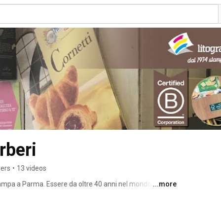
rberi
bers
•
13 videos
tampa a Parma. Essere da oltre 40 anni nel mondo delle 
...more
e le fasi di crescita del settore e di aver quindi vissuto sul 
zioni e le sue evoluzioni. Con l’avanzata tecnologica 
artigiano si è evoluta e specializzata in qualsiasi tipo di 