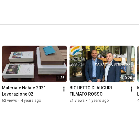
soddisfacendo le esigenze di numerosi clienti, dalle 
ing delle più prestigiose aziende di Parma e provincia. 
1:26
0:20
Materiale Natale 2021 
BIGLIETTO DI AUGURI 
Lavorazione 02
FILMATO ROSSO
62 views
•
4 years ago
21 views
•
4 years ago