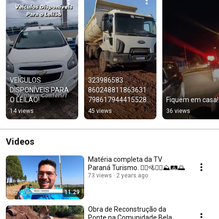
VEÍCULOS 
323986583 
DISPONÍVEIS PARA 
860248811863631 
O LEILÃO!
7986179444155289
Fiquem em casa!
37 n
14 views
45 views
36 views
Videos
Matéria completa da TV
Paraná Turismo. 🚵‍♀️🚵🚵‍♂️⛰️🛤️🌅
73 views
2 years ago
11:29
Obra de Reconstrução da
Ponte na Comunidade Bela