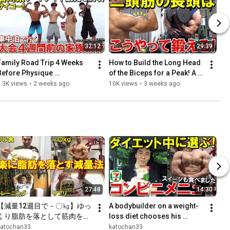
32:12
29:39
Family Road Trip 4 Weeks 
How to Build the Long Head 
Before Physique 
of the Biceps for a Peak! A 
Competition: Exploring the 
Complete Guide to Form 
.3K views
•
2 weeks ago
10K views
•
3 weeks ago
Ishikawa Car Museum and 
Tips and Recommende...
njoy...
27:48
14:30
【減量12週目で－〇㎏】ゆっ
A bodybuilder on a weight-
くり脂肪を落として筋肉を残
loss diet chooses his 
すための1日の食事と腕のト
convenience store menu! 
katochan33
katochan33