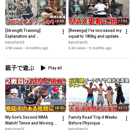
16:48
17:50
[Strength Training] 
[Revenge] I've increased my 
Explanation and 
squat to 180kg and updated 
demonstration of key points 
my max! I'll also explain how 
katochan33
katochan33
such as form and barbell 
to increase ...
4.9K views
•
4 months ago
6.6K views
•
5 months ago
support ...
親子で遊ぶ
Play all
14:32
32:12
My Son’s Second MMA 
Family Road Trip 4 Weeks 
Match! Tense and Moving 
Before Physique 
Exchanges Worth Watching 
Competition: Exploring the 
katochan33
katochan33