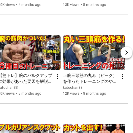
work your latissim...
を鍛える増量期のトレーニン
10K views
•
4 months ago
13K views
•
5 months ago
グ【解説有】
26:21
21:12
【筋トレ】腕のバルクアップ
上腕三頭筋の丸み（ピーク）
に効果があった要因を解説！
を作ったトレーニングのやり
6種目で二頭筋と三頭筋を鍛
方！メニューやフォームのポ
katochan33
katochan33
える増量末期のトレーニング
イント等を解説＆実演
10K views
•
5 months ago
12K views
•
8 months ago