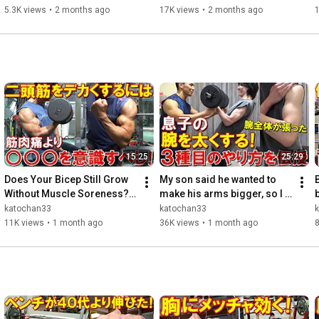
ボディビル大会6日前の1日の減量食＆最後の胸のトレーニング
Strength Training
5.3K views
•
2 months ago
17K views
•
2 months ago
https://youtu.be/iXKb2sprqnc
9月10日

ボディビル大会前日のカーボアップで筋肉に張りを戻す！明日
https://youtu.be/HyYSNgMRblw
9月11日

ボディビル大会の結果報告です【日本クラス別ボディビル選手
https://youtu.be/wdxCrIGlwt0
15:25
25:29
9月20日

オールジャパンメンズフィジーク大会当日のカーボアップと結
Does Your Bicep Still Grow 
My son said he wanted to 
Without Muscle Soreness? 
make his arms bigger, so I 
https://youtu.be/-VncJnskba8
Explaining Hypertrophy 
taught him how to effectively 
katochan33
katochan33
Conditions and Form Ti...
train his bicep...
11K views
•
1 month ago
36K views
•
1 month ago
8
https://www.youtube.com/channel/UC1s3...
https://www.youtube.com/channel/UCTaF...
#ビフォーアフター