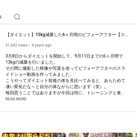
s
【ダイエット】13kg減量した6ヶ月間のビフォーアフター【スライドショー動画】
51,682 views
4 years ago
3月8日からダイエットを開始して、9月11日までの6ヶ月間で
13kgの減量を行いました。

その間に撮影した映像や写真を使ってビフォーアフターのスラ
イドショー動画を作ってみました。

こうやってダイエット前後の体を見比べてみると、あらためて
凄い変化だな～と自分の体ながらに思います（笑）。

毎回思うことではありますが今回は特に、トレーニングと食事
管理によって全く別人になれる、ボディメイクの面白さと奥深
READ MORE
さを痛感した次第です。

素材として使った動画のリンクはこちら↓

3月14日

【筋トレ】減量初期の背中のトレーニングとトレ後の減量食！5