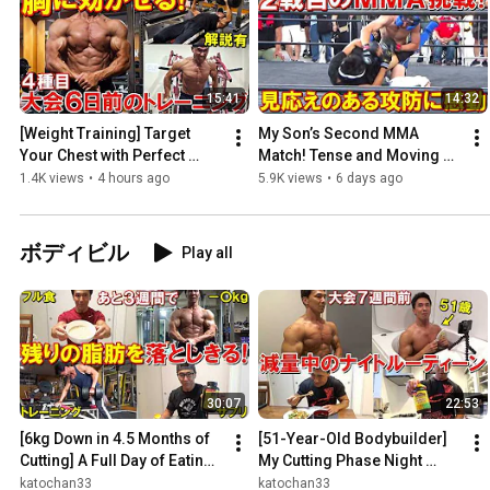
15:41
14:32
[Weight Training] Target 
My Son’s Second MMA 
Your Chest with Perfect 
Match! Tense and Moving 
Form! A 6-Days-Out 
Exchanges Worth Watching 
1.4K views
•
4 hours ago
5.9K views
•
6 days ago
Workout to Exhaust the 
[Proud Parent Diary]
Entire...
ボディビル
Play all
30:07
22:53
[6kg Down in 4.5 Months of 
[51-Year-Old Bodybuilder] 
Cutting] A Full Day of Eating 
My Cutting Phase Night 
and Back Training to Shred 
Routine to Shed Fat for the 
katochan33
katochan33