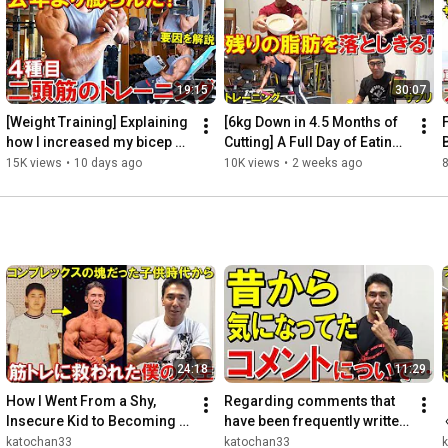
https://youtu.be/uexLWAMIMZg
5月24日

【筋トレ】腕のピークを作る減量期のトレーニング！7種目で二
19:15
30:07
https://youtu.be/aF-nNbwAjGA
6月9日

[Weight Training] Explaining 
[6kg Down in 4.5 Months of 
減量3ヶ月の経過報告とQ&A4問！大会初参戦の選手にかける言
how I increased my bicep 
Cutting] A Full Day of Eating 
peak compared to last year! 
and Back Training to Shred 
15K views
•
10 days ago
10K views
•
2 weeks ago
8
https://youtu.be/5I82_77WUUI
Late-stage cutt...
Remaining Fat...
6月27日

E
ボディビル大会に向けたダイエット中の休日減量食メニュー2
https://youtu.be/8LIUNJTXFDE
7月19日

ボディビル大会8週間前の食事、有酸素、筋トレなど経過報告＆
https://youtu.be/A6OgJ3Kr5sY
8月25日

24:18
11:29
【筋トレ】ボディビル大会2週間前のカットを出す背中のトレー
How I Went From a Shy, 
Regarding comments that 
https://youtu.be/oydbawdHZic
Insecure Kid to Becoming a 
have been frequently written 
9月5日

Personal Trainer Through 
for a long time...
katochan33
katochan33