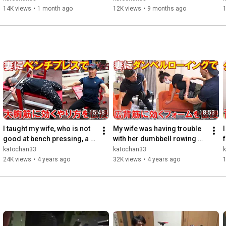
#ProudParentDiary
かったです！
14K views
•
1 month ago
12K views
•
9 months ago
15:48
18:53
I taught my wife, who is not 
My wife was having trouble 
I
good at bench pressing, a 
with her dumbbell rowing 
f
form that works the chest 
form, so I taught her a way 
katochan33
katochan33
muscles! An effe...
to effectively wo...
t
24K views
•
4 years ago
32K views
•
4 years ago