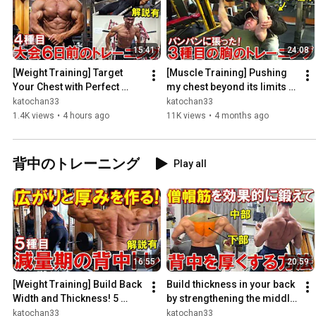
15:41
24:08
[Weight Training] Target 
[Muscle Training] Pushing 
Your Chest with Perfect 
my chest beyond its limits 
Form! A 6-Days-Out 
with the help of my mentor! 
katochan33
katochan33
Workout to Exhaust the 
A workout that l...
1.4K views
•
4 hours ago
11K views
•
4 months ago
Entire...
背中のトレーニング
Play all
16:55
20:59
[Weight Training] Build Back 
Build thickness in your back 
Width and Thickness! 5 
by strengthening the middle 
Exercises to Target Your 
and lower trapezius 
katochan33
katochan33