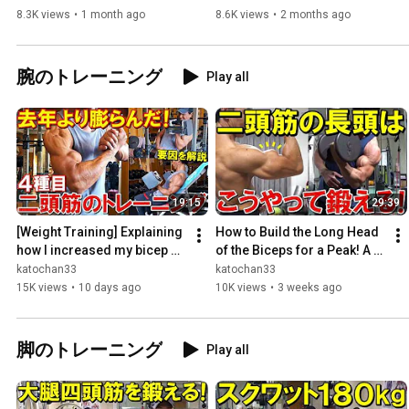
Lats and Traps Durin...
muscles! We'll thoro...
8.3K views
•
1 month ago
8.6K views
•
2 months ago
腕のトレーニング
Play all
19:15
29:39
[Weight Training] Explaining 
How to Build the Long Head 
how I increased my bicep 
of the Biceps for a Peak! A 
peak compared to last year! 
Complete Guide to Form 
katochan33
katochan33
Late-stage cutt...
Tips and Recommende...
15K views
•
10 days ago
10K views
•
3 weeks ago
脚のトレーニング
Play all