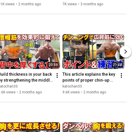
レーニング！
He even ate some sweets! ...
11K views
•
2 months ago
7K views
•
3 months ago
20:59
21:48
Build thickness in your back 
This article explains the key 
by strengthening the middle 
points of proper chin-up 
and lower trapezius 
form for effectively 
katochan33
katochan33
muscles! We'll thoro...
targeting the latissi...
.6K views
•
2 months ago
9.6K views
•
2 months ago