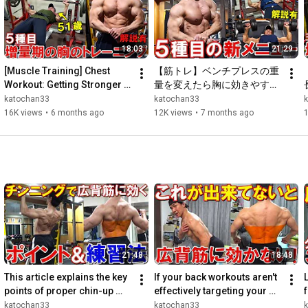
#減量
#ダイエット
18:03
21:29
[Muscle Training] Chest 
【筋トレ】ベンチプレスの重
Workout: Getting Stronger at 
量を変えたら胸に効きやすく
Bench Press in My 50s Than 
なった！5種目で大胸筋全体
katochan33
katochan33
in My 40s! Why I’...
を鍛える増量期のトレーニン
16K views
•
6 months ago
12K views
•
7 months ago
グ【解説有】
21:48
18:48
This article explains the key 
If your back workouts aren't 
points of proper chin-up 
effectively targeting your 
form for effectively 
latissimus dorsi, you're 
e
katochan33
katochan33