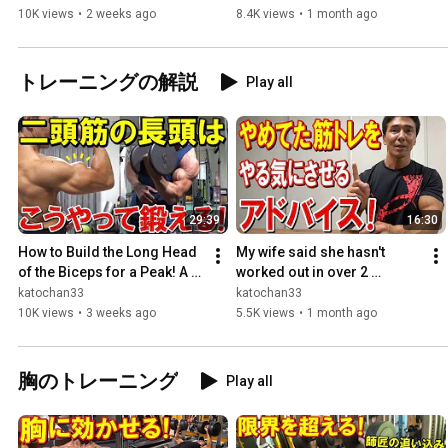
Remaining Fat...
Competition in 7 Weeks!
10K views
•
2 weeks ago
8.4K views
•
1 month ago
トレーニングの解説
Play all
29:39
16:30
How to Build the Long Head 
My wife said she hasn't 
of the Biceps for a Peak! A 
worked out in over 2 
Complete Guide to Form 
months, so I gave her some 
katochan33
katochan33
Tips and Recommende...
advice to help her get ba...
10K views
•
3 weeks ago
5.5K views
•
1 month ago
胸のトレーニング
Play all