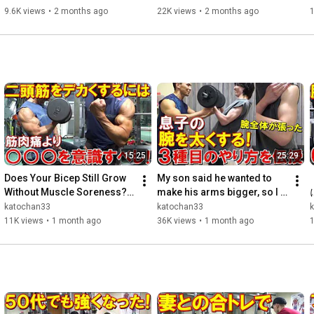
targeting the latissi...
missing this cru...
9.6K views
•
2 months ago
22K views
•
2 months ago
15:25
25:29
Does Your Bicep Still Grow 
My son said he wanted to 
Without Muscle Soreness? 
make his arms bigger, so I 
Explaining Hypertrophy 
taught him how to effectively 
katochan33
katochan33
Conditions and Form Ti...
train his bicep...
11K views
•
1 month ago
36K views
•
1 month ago