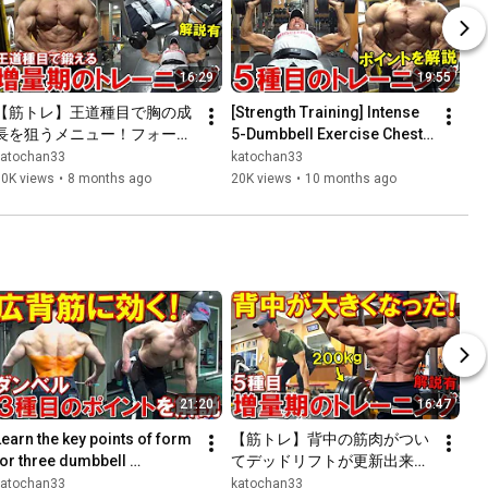
16:29
19:55
【筋トレ】王道種目で胸の成
[Strength Training] Intense 
長を狙うメニュー！フォーム
5-Dumbbell Exercise Chest 
も変えて大胸筋を追い込む増
Workout! Explaining Key 
katochan33
katochan33
量期のトレーニング【解説
Points for Effectiv...
10K views
•
8 months ago
20K views
•
10 months ago
有】
21:20
16:47
Learn the key points of form 
【筋トレ】背中の筋肉がつい
for three dumbbell 
てデッドリフトが更新出来
xercises that will definitely 
た！5種目で広背筋や僧帽筋
katochan33
katochan33