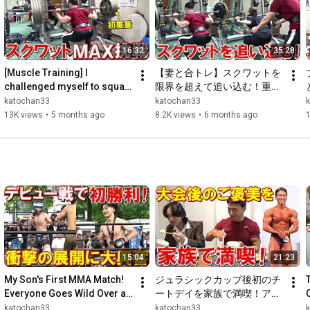
16:32
35:28
[Muscle Training] I 
【妻と合トレ】スクワットを
challenged myself to squat 
限界を超えて追い込む！重量
at my maximum weight and 
が上げやすくなるフォームや
katochan33
katochan33
I'm now stronger than I w...
前回の自分を更新する心構え
13K views
•
5 months ago
8.2K views
•
6 months ago
等を解説
15:04
21:23
My Son's First MMA Match! 
ジュラシックカップ後初のチ
Everyone Goes Wild Over a 
ートデイを家族で満喫！アレ
Shocking First Win 
ンジレシピもめっちゃ美味し
katochan33
katochan33