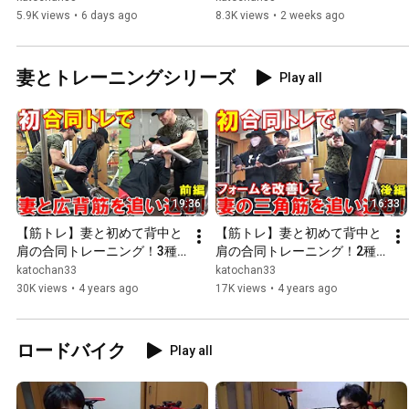
[Proud Parent Diary]
Ishikawa Car Museum and 
5.9K views
•
6 days ago
8.3K views
•
2 weeks ago
Enjoy...
妻とトレーニングシリーズ
Play all
19:36
16:33
【筋トレ】妻と初めて背中と
【筋トレ】妻と初めて背中と
肩の合同トレーニング！3種
肩の合同トレーニング！2種
目で広背筋に効くフォームを
目で三角筋に効きにくいフォ
katochan33
katochan33
伝授【前編】
ームを改善【後編】
30K views
•
4 years ago
17K views
•
4 years ago
ロードバイク
Play all