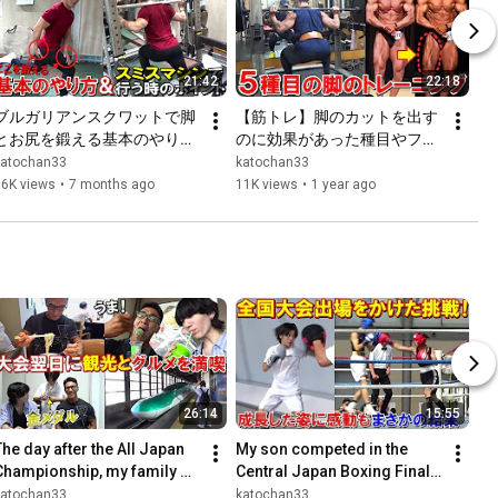
21:42
22:18
ブルガリアンスクワットで脚
【筋トレ】脚のカットを出す
とお尻を鍛える基本のやり方
のに効果があった種目やフォ
や、スミスマシンで加重する
ームを解説！5種目で大腿四
katochan33
katochan33
時のポイント等を解説！
頭筋を鍛える世界大会1週間
16K views
•
7 months ago
11K views
•
1 year ago
前のトレーニング
26:14
15:55
The day after the All Japan 
My son competed in the 
Championship, my family 
Central Japan Boxing Finals 
and I enjoyed sightseeing in 
to qualify for the National 
katochan33
katochan33