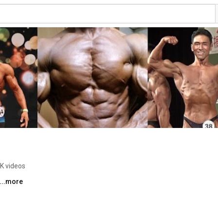
6K videos
...more