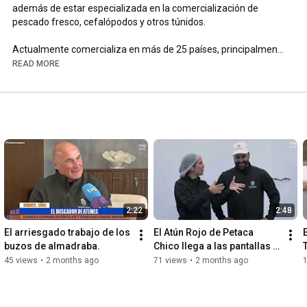
además de estar especializada en la comercialización de 
pescado fresco, cefalópodos y otros túnidos.

Actualmente comercializa en más de 25 países, principalmente 
a través de grandes superficies y cuenta con 3 plantas de 
READ MORE
producción con un total de 20000 m2 de dimensión con 
cámaras frigoríficas de -25º y -60º distribuidas en las 
localidades de Conil y Cádiz.
2:22
2:48
El arriesgado trabajo de los 
El Atún Rojo de Petaca 
buzos de almadraba.
Chico llega a las pantallas 
de @rtve 📺🐟
45 views
•
2 months ago
71 views
•
2 months ago