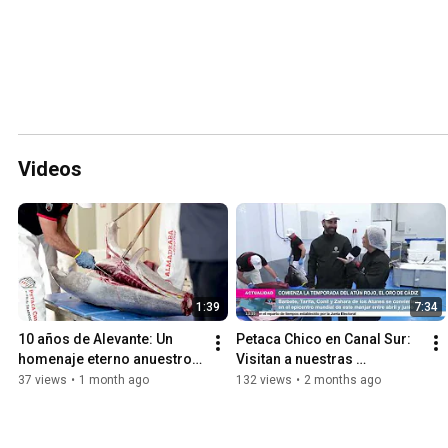
Videos
1:39
7:34
10 años de Alevante: Un 
Petaca Chico en Canal Sur: 
homenaje eterno anuestro 
Visitan a nuestras 
Atún Rojo Salvaje de 
instalaciones 📺🐟
37 views
•
1 month ago
132 views
•
2 months ago
Almadraba. 🌊🐟✨