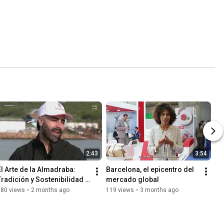
2:43
3:54
El Arte de la Almadraba: 
Barcelona, el epicentro del 
Tradición y Sostenibilidad 
mercado global
con Petaca Chico | 
180 views
•
2 months ago
119 views
•
3 months ago
#AtúnRojo