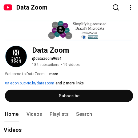
Data Zoom
Data Zoom
@datazoom9654
182 subscribers
•
19 videos
Welcome to DataZoom! 
...more
econ.puc-rio.br/datazoom
and 2 more links
Subscribe
Home
Videos
Playlists
Search
Videos