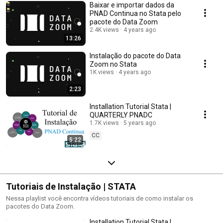
Baixar e importar dados da
PNAD Continua no Stata pelo
pacote do Data Zoom
2.4K views
4 years ago
13:26
Instalação do pacote do Data
Zoom no Stata
1K views
4 years ago
2:23
Installation Tutorial Stata |
QUARTERLY PNADC
1.7K views
5 years ago
CC
5:22
Tutoriais de Instalação | STATA
Nessa playlist você encontra vídeos tutoriais de como instalar os
pacotes do Data Zoom.
Installation Tutorial Stata |