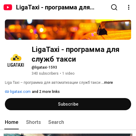
LigaTaxi - программа для
служб такси
LigaTaxi - программа для 
служб такси
@ligataxi-1593
340 subscribers
•
1 video
Liga Taxi – программа для автоматизации служб такси 
...more
ligataxi.com
and 2 more links
Subscribe
Home
Shorts
Search