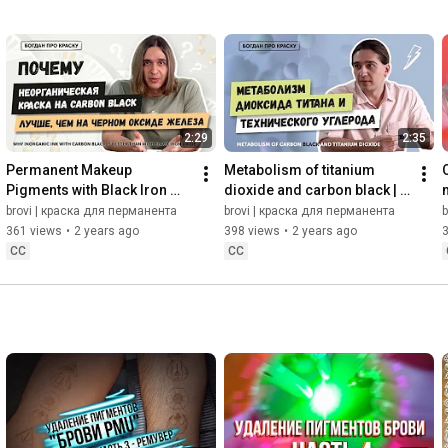
2:29
2:35
Permanent Makeup 
Metabolism of titanium 
Pigments with Black Iron 
dioxide and carbon black | 
Oxide are a Cost-Cutting 
Bogdan on ink
brovi | краска для перманента
brovi | краска для перманента
b
Measure. Choose Carbon 
361 views
•
2 years ago
398 views
•
2 years ago
Black.
CC
CC