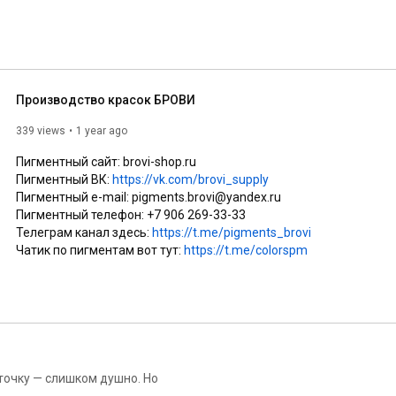
Производство красок БРОВИ
339 views
1 year ago
Пигментный сайт: brovi-shop.ru

Пигментный ВК: 
https://vk.com/brovi_supply
Пигментный e-mail: pigments.brovi@yandex.ru 

Пигментный телефон: +7 906 269-33-33

Телеграм канал здесь: 
https://t.me/pigments_brovi
Чатик по пигментам вот тут: 
https://t.me/colorspm
точку — слишком душно. Но