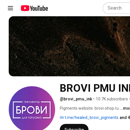
BROVI PMU IN
@brovi_pmu_ink
•
10.7K subscribers
Pigments website: brovi-shop.ru 
...mo
t.me/healed_brovi_pigments
and 4
Subscribe