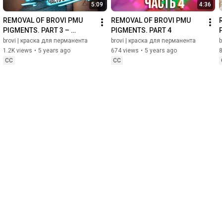
5:09
4:36
REMOVAL OF BROVI PMU 
REMOVAL OF BROVI PMU 
PIGMENTS. PART 3 – 
PIGMENTS. PART 4
REMOVER
brovi | краска для перманента
brovi | краска для перманента
b
1.2K views
•
5 years ago
674 views
•
5 years ago
CC
CC