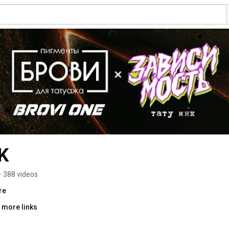
K
•
388 videos
re
 more links