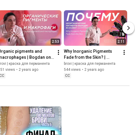
2:53
2:11
Organic pigments and 
Why Inorganic Pigments 
macrophages | Bogdan on 
Fade from the Skin? | 
Ink
Bogdan on Ink
rovi | краска для перманента
brovi | краска для перманента
351 views
•
2 years ago
544 views
•
2 years ago
CC
CC