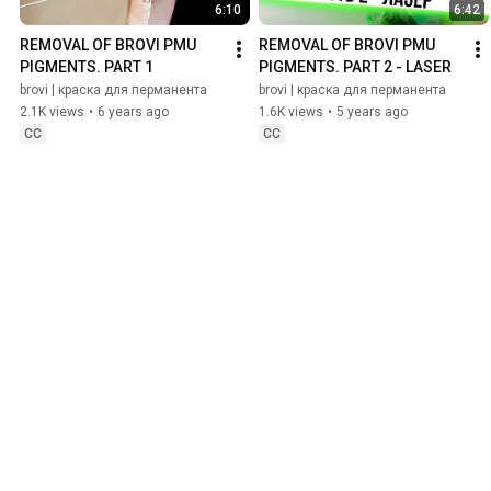
6:10
6:42
REMOVAL OF BROVI PMU 
REMOVAL OF BROVI PMU 
PIGMENTS. PART 1
PIGMENTS. PART 2 - LASER
brovi | краска для перманента
brovi | краска для перманента
2.1K views
•
6 years ago
1.6K views
•
5 years ago
CC
CC