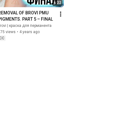
6:22
REMOVAL OF BROVI PMU 
PIGMENTS. PART 5 – FINAL
rovi | краска для перманента
875 views
•
4 years ago
CC