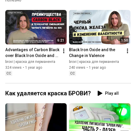
6:21
1:50
Advantages of Carbon Black 
Black Iron Oxide and the 
over Black Iron Oxide and 
Change in Valence
the new brovi pigment 
brovi | краска для перманента
brovi | краска для перманента
formulation technology
324 views
•
1 year ago
240 views
•
1 year ago
CC
CC
Как удаляется краска БРОВИ?
Play all