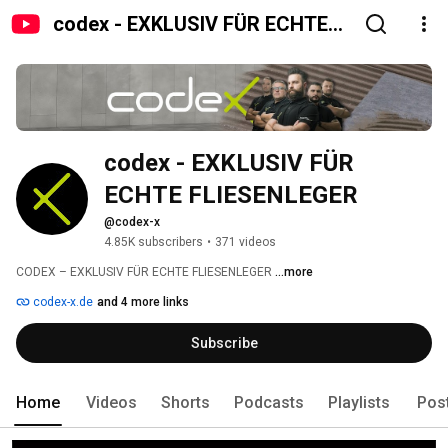
codex - EXKLUSIV FÜR ECHTE
FLIESENLEGER
codex - EXKLUSIV FÜR 
ECHTE FLIESENLEGER
@codex-x
4.85K subscribers
•
371 videos
CODEX – EXKLUSIV FÜR ECHTE FLIESENLEGER 
...more
codex-x.de
and 4 more links
Subscribe
Home
Videos
Shorts
Podcasts
Playlists
Pos