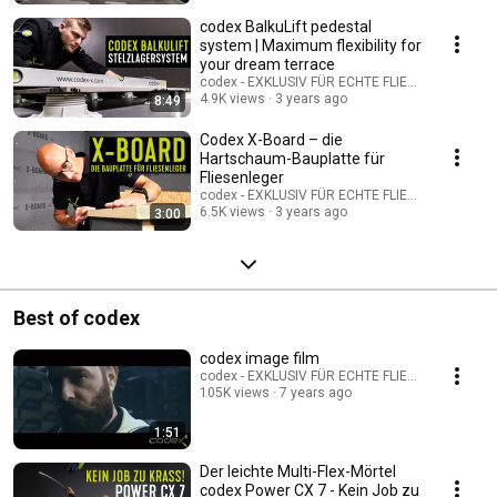
codex BalkuLift pedestal
system | Maximum flexibility for
your dream terrace
codex - EXKLUSIV FÜR ECHTE FLIESENLEGER
4.9K views
3 years ago
8:49
Codex X-Board – die
Hartschaum-Bauplatte für
Fliesenleger
codex - EXKLUSIV FÜR ECHTE FLIESENLEGER
6.5K views
3 years ago
3:00
Best of codex
codex image film
codex - EXKLUSIV FÜR ECHTE FLIESENLEGER
105K views
7 years ago
1:51
Der leichte Multi-Flex-Mörtel
codex Power CX 7 - Kein Job zu