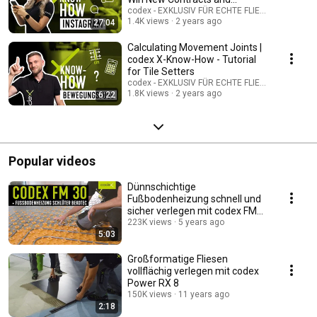
Employees
codex - EXKLUSIV FÜR ECHTE FLIESENLEGER
1.4K views
2 years ago
27:04
Calculating Movement Joints |
codex X-Know-How - Tutorial
for Tile Setters
codex - EXKLUSIV FÜR ECHTE FLIESENLEGER
1.8K views
2 years ago
6:22
Popular videos
Dünnschichtige
Fußbodenheizung schnell und
sicher verlegen mit codex FM
30 + Schlüter BEKOTEC
223K views
5 years ago
5:03
Großformatige Fliesen
vollflächig verlegen mit codex
Power RX 8
150K views
11 years ago
2:18