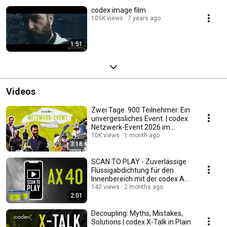
codex image film
105K views
7 years ago
1:51
Videos
Zwei Tage. 900 Teilnehmer. Ein
unvergessliches Event. | codex
Netzwerk-Event 2026 im
Europapark Rust
10K views
1 month ago
3:18
SCAN TO PLAY - Zuverlässige
Flüssigabdichtung für den
Innenbereich mit der codex AX
40
142 views
2 months ago
2:01
Decoupling: Myths, Mistakes,
Solutions | codex X-Talk in Plain