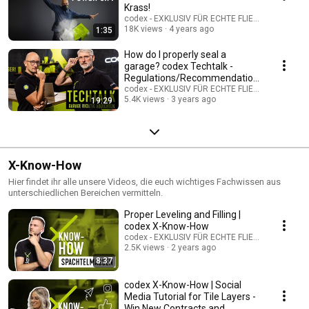
Krass!
codex - EXKLUSIV FÜR ECHTE FLIESENLEGER
18K views
4 years ago
1:35
How do I properly seal a
garage? codex Techtalk -
Regulations/Recommendation
s for Garage Sealing
codex - EXKLUSIV FÜR ECHTE FLIESENLEGER
5.4K views
3 years ago
19:29
X-Know-How
Hier findet ihr alle unsere Videos, die euch wichtiges Fachwissen aus
unterschiedlichen Bereichen vermitteln.
Proper Leveling and Filling |
codex X-Know-How
codex - EXKLUSIV FÜR ECHTE FLIESENLEGER
2.5K views
2 years ago
8:37
codex X-Know-How | Social
Media Tutorial for Tile Layers -
Win New Contracts and