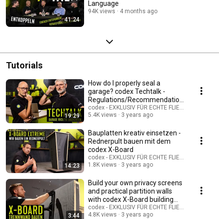
Language
94K views
4 months ago
41:24
Tutorials
How do I properly seal a
garage? codex Techtalk -
Regulations/Recommendation
s for Garage Sealing
codex - EXKLUSIV FÜR ECHTE FLIESENLEGER
5.4K views
3 years ago
19:29
Bauplatten kreativ einsetzen -
Rednerpult bauen mit dem
codex X-Board
codex - EXKLUSIV FÜR ECHTE FLIESENLEGER
1.8K views
3 years ago
14:23
Build your own privacy screens
and practical partition walls
with codex X-Board building
panels
codex - EXKLUSIV FÜR ECHTE FLIESENLEGER
4.8K views
3 years ago
3:44