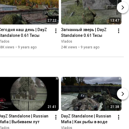
27:22
13:47
Сегодня наш день | DayZ 
Загнанный зверь | DayZ 
Standalone 0.61 Тисы
Standalone 0.61 Тисы
Vlados
Vlados
48K views
•
9 years ago
24K views
•
9 years ago
21:41
21:38
DayZ Standalone | Russian 
DayZ Standalone | Russian 
Mafia | Выбиваем лут
Mafia | Как рыбы в воде
Vlados
Vlados