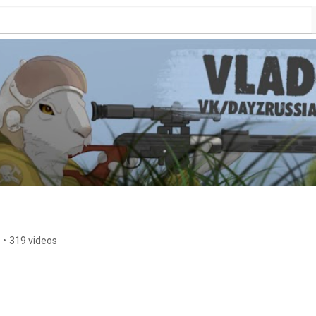
•
319 videos