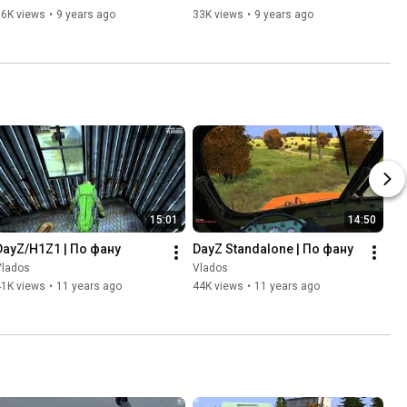
56K views
•
9 years ago
33K views
•
9 years ago
15:01
14:50
DayZ/H1Z1 | По фану
DayZ Standalone | По фану
Vlados
Vlados
41K views
•
11 years ago
44K views
•
11 years ago