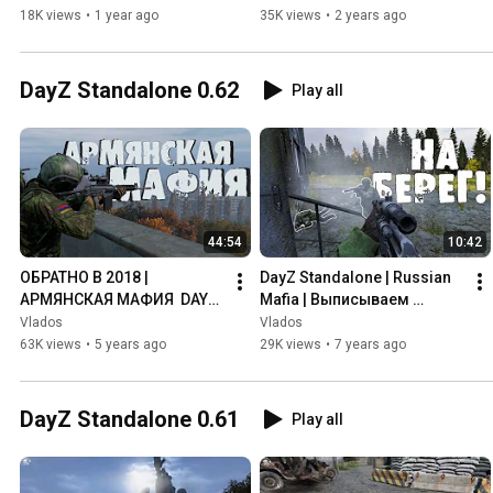
18K views
•
1 year ago
35K views
•
2 years ago
DayZ Standalone 0.62
Play all
44:54
10:42
ОБРАТНО В 2018 | 
DayZ Standalone | Russian 
АРМЯНСКАЯ МАФИЯ  DAYZ 
Mafia | Выписываем 
0.62 (4К)
путёвки
Vlados
Vlados
63K views
•
5 years ago
29K views
•
7 years ago
DayZ Standalone 0.61
Play all