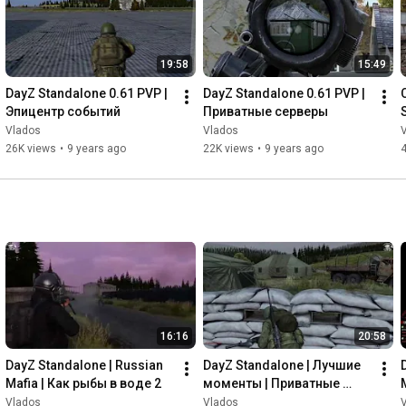
19:58
15:49
DayZ Standalone 0.61 PVP | 
DayZ Standalone 0.61 PVP | 
Эпицентр событий
Приватные серверы
Vlados
Vlados
26K views
•
9 years ago
22K views
•
9 years ago
16:16
20:58
DayZ Standalone | Russian 
DayZ Standalone | Лучшие 
Mafia | Как рыбы в воде 2
моменты | Приватные 
серверы II
Vlados
Vlados