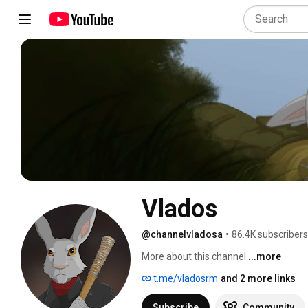
Vlados
@channelvladosa
•
86.4K subscribers
More about this channel
...more
t.me/vladosrm
and 2 more links
Subscribe
Community