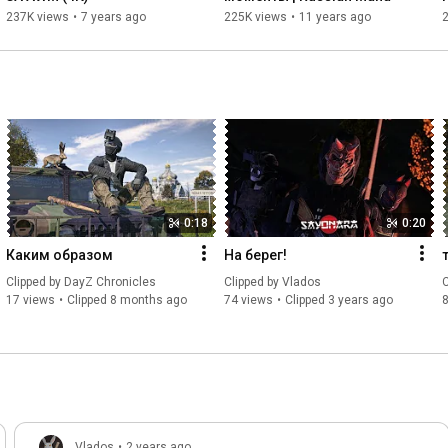
237K views
•
7 years ago
225K views
•
11 years ago
0:18
0:20
Каким образом
На берег!
Clipped by 
DayZ Chronicles
Clipped by 
Vlados
C
17 views
Clipped 8 months ago
74 views
Clipped 3 years ago
Vlados
•
2 years ago