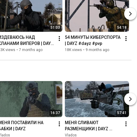
51:03
54:18
ИЗДЕВАЮСЬ НАД 
54 МИНУТЫ КИБЕРСПОРТА 
КЛАНАМИ ВИПЕРОВ | DAYZ 
| DAYZ #dayz #pvp
#dayz #pvp #action
23K views
•
7 months ago
18K views
•
9 months ago
16:37
57:41
МЕНЯ ПОСТАВИЛИ НА 
МЕНЯ СЛИВАЮТ 
БАБКИ | DAYZ
РАЗМЕНЩИКИ | DAYZ 
ЗИМНЯЯ ЧЕРНАРУСЬ
Vlados
Vlados