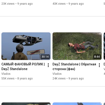
23K views
•
9 years ago
43K views
•
9 years ago
30:14
8:44
САМЫЙ ФАНОВЫЙ РОЛИК | 
DayZ Standalone | Обратная 
DayZ Standalone
сторона (фан)
Vlados
Vlados
55K views
•
8 years ago
24K views
•
9 years ago