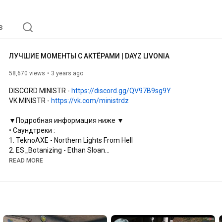
s
ЛУЧШИЕ МОМЕНТЫ С АКТЁРАМИ | DAYZ LIVONIA
58,670 views
3 years ago
DISCORD MINISTR - 
https://discord.gg/QV97B9sg9Y
VK MINISTR - 
https://vk.com/ministrdz
▼Подробная информация ниже ▼

• Саундтреки : 

1. TeknoAXE - Northern Lights From Hell

2. ES_Botanizing - Ethan Sloan

3. ES_Genetic Malfunction - Robert Ruth

READ MORE
4. ES_Back Up - Ethan Sloan

5. ES_Recruitments - Philip Ayers

6. ES_A Solid Chance - Ethan Sloan

7. ES_Auxiliary Suspicions - Guy Copeland

8. ES_911 Close Call - Robert Ruth

9. ES_Protocol - Robert Ruth
