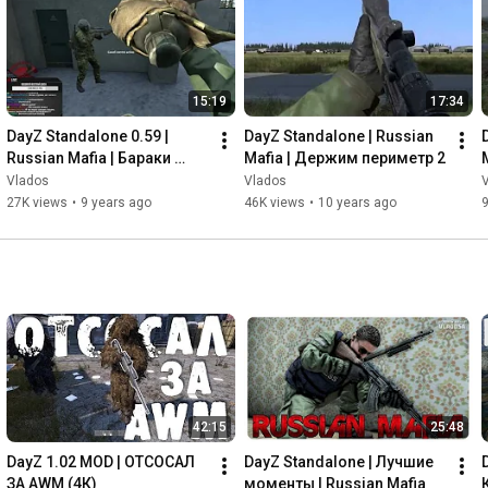
15:19
17:34
DayZ Standalone 0.59 | 
DayZ Standalone | Russian 
Russian Mafia | Бараки 
Mafia | Держим периметр 2
стреляют
Vlados
Vlados
27K views
•
9 years ago
46K views
•
10 years ago
42:15
25:48
DayZ 1.02 MOD | ОТСОСАЛ 
DayZ Standalone | Лучшие 
ЗА AWM (4К)
моменты | Russian Mafia