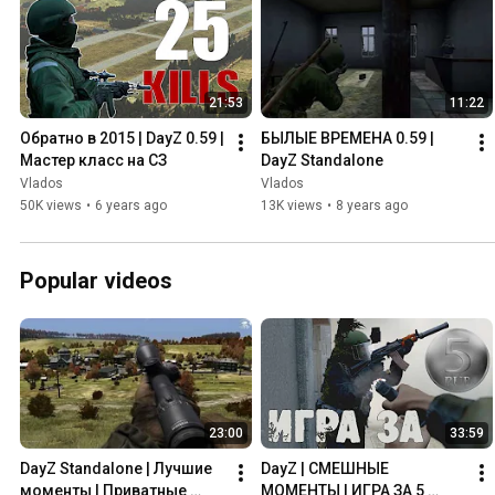
21:53
11:22
Обратно в 2015 | DayZ 0.59 | 
БЫЛЫЕ ВРЕМЕНА 0.59 | 
Мастер класс на СЗ
DayZ Standalone
Vlados
Vlados
50K views
•
6 years ago
13K views
•
8 years ago
Popular videos
23:00
33:59
DayZ Standalone | Лучшие 
DayZ | СМЕШНЫЕ 
моменты | Приватные 
МОМЕНТЫ | ИГРА ЗА 5 