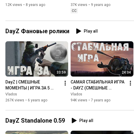
12K views
•
8 years ago
37K views
•
9 years ago
CC
DayZ Фановые ролики
Play all
33:59
24:04
DayZ | СМЕШНЫЕ 
САМАЯ СТАБИЛЬНАЯ ИГРА 
МОМЕНТЫ | ИГРА ЗА 5 
- DAYZ (СМЕШНЫЕ 
РУБЛЕЙ (4К)
МОМЕНТЫ 4К)
Vlados
Vlados
267K views
•
6 years ago
94K views
•
7 years ago
DayZ Standalone 0.59
Play all