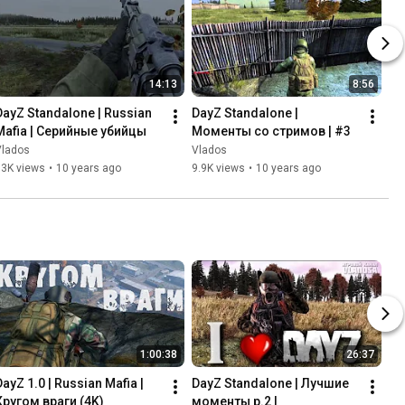
14:13
8:56
DayZ Standalone | Russian 
DayZ Standalone | 
Mafia | Серийные убийцы
Моменты со стримов | #3
Vlados
Vlados
93K views
•
10 years ago
9.9K views
•
10 years ago
1:00:38
26:37
DayZ 1.0 | Russian Mafia | 
DayZ Standalone | Лучшие 
Кругом враги (4K)
моменты p.2 |