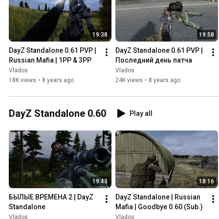
19:38
19:58
DayZ Standalone 0.61 PVP | 
DayZ Standalone 0.61 PVP | 
Russian Mafia | 1PP & 3PP
Последний день патча
Vlados
Vlados
18K views
•
8 years ago
24K views
•
8 years ago
DayZ Standalone 0.60
Play all
19:43
18:16
БЫЛЫЕ ВРЕМЕНА 2 | DayZ 
DayZ Standalone | Russian 
Standalone
Mafia | Goodbye 0.60 (Sub.)
Vlados
Vlados