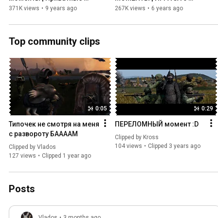
серверы
РУБЛЕЙ (4К)
371K views
•
9 years ago
267K views
•
6 years ago
Top community clips
0:05
0:29
Типочек не смотря на меня
ПЕРЕЛОМНЫЙ момент :D
с развороту БААААМ
Clipped by 
Kross
104 views
Clipped 3 years ago
Clipped by 
Vlados
127 views
Clipped 1 year ago
Posts
Vlados
•
3 months ago