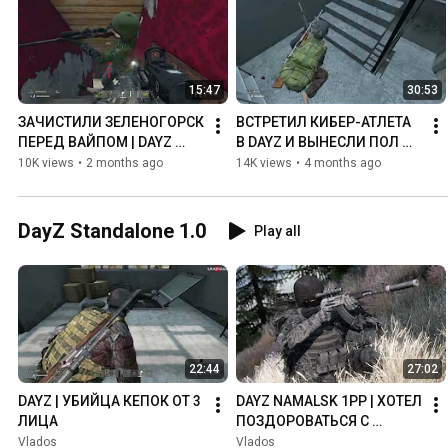
15:47
30:53
ЗАЧИСТИЛИ ЗЕЛЕНОГОРСК 
ВСТРЕТИЛ КИБЕР-АТЛЕТА 
ПЕРЕД ВАЙПОМ | DAYZ 
В DAYZ И ВЫНЕСЛИ ПОЛ 
GROZA 1.29
СЕРВЕРА
10K views
•
2 months ago
14K views
•
4 months ago
DayZ Standalone 1.0
Play all
22:44
27:02
DAYZ | УБИЙЦА КЕПОК ОТ 3 
DAYZ NAMALSK 1PP | ХОТЕЛ 
ЛИЦА
ПОЗДОРОВАТЬСЯ С 
ВЛАДОСОМ
Vlados
Vlados