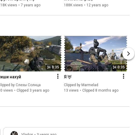
218K views
•
7 years ago
188K views
•
12 years ago
0:35
0:35
тиши нахуй
Я 🦌
lipped by 
Слезы Солнца
Clipped by 
Marmelad 
80 views
Clipped 3 years ago
13 views
Clipped 8 months ago
Vlados
•
3 years ago