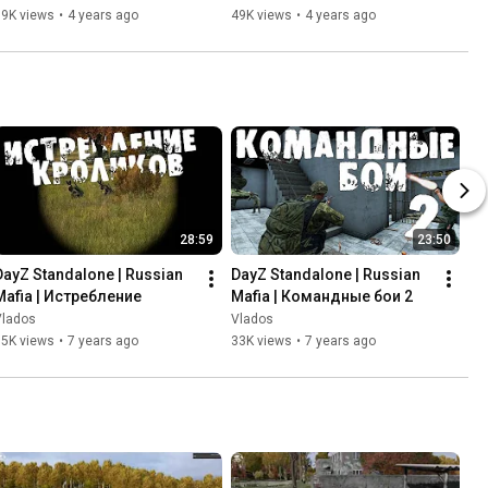
59K views
•
4 years ago
49K views
•
4 years ago
28:59
23:50
DayZ Standalone | Russian 
DayZ Standalone | Russian 
Mafia | Истребление
Mafia | Командные бои 2
Vlados
Vlados
35K views
•
7 years ago
33K views
•
7 years ago